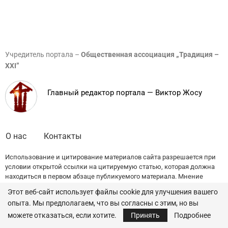
Учредитель портала –
Общественная ассоциация „Традиция –
XXI”
Главный редактор портала — Виктор Жосу
О нас
Контакты
Использование и цитирование материалов сайта разрешается при
условии открытой ссылки на цитируемую статью, которая должна
находиться в первом абзаце публикуемого материала. Мнение
редакции может не совпадать с точкой зрения авторов публикаций.
Этот веб-сайт использует файлы cookie для улучшения вашего
опыта. Мы предполагаем, что вы согласны с этим, но вы
© 2022 — All Rights Reserved.
Traditia.md
можете отказаться, если хотите.
Принять
Подробнее