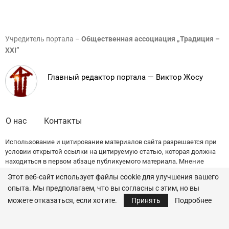
Учредитель портала –
Общественная ассоциация „Традиция –
XXI”
Главный редактор портала — Виктор Жосу
О нас
Контакты
Использование и цитирование материалов сайта разрешается при
условии открытой ссылки на цитируемую статью, которая должна
находиться в первом абзаце публикуемого материала. Мнение
редакции может не совпадать с точкой зрения авторов публикаций.
Этот веб-сайт использует файлы cookie для улучшения вашего
опыта. Мы предполагаем, что вы согласны с этим, но вы
© 2022 — All Rights Reserved.
Traditia.md
можете отказаться, если хотите.
Принять
Подробнее