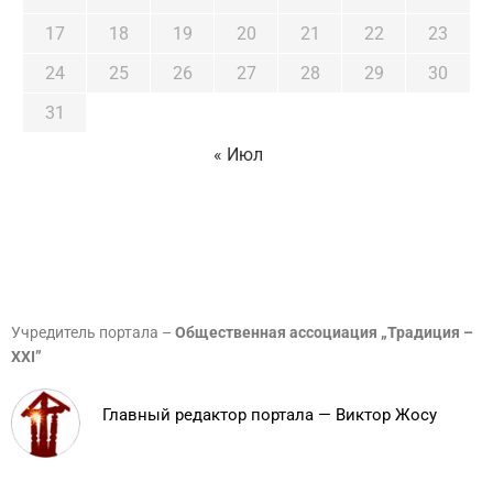
17
18
19
20
21
22
23
24
25
26
27
28
29
30
31
« Июл
Учредитель портала –
Общественная ассоциация „Традиция –
XXI”
Главный редактор портала — Виктор Жосу