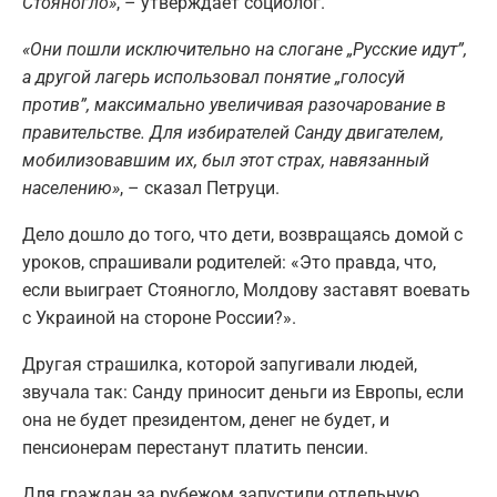
Стояногло»
, – утверждает социолог.
«Они пошли исключительно на слогане
„
Русские идут
”
,
а другой лагерь использовал понятие
„
голосуй
против
”
, максимально увеличивая разочарование в
правительстве. Для избирателей Санду двигателем,
мобилизовавшим их, был этот страх, навязанный
населению»
, – сказал Петруци.
Дело дошло до того, что дети, возвращаясь домой с
уроков, спрашивали родителей: «Это правда, что,
если выиграет Стояногло, Молдову заставят воевать
с Украиной на стороне России?».
Другая страшилка, которой запугивали людей,
звучала так: Санду приносит деньги из Европы, если
она не будет президентом, денег не будет, и
пенсионерам перестанут платить пенсии.
Для граждан за рубежом запустили отдельную