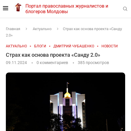
Портал православных журналистов и
блогеров Молдовы
Главная
Актуально
Страх как основа проекта «Санду
2.0»
АКТУАЛЬНО
БЛОГИ
ДМИТРИЙ ЧУБАШЕНКО
НОВОСТИ
Страх как основа проекта «Санду 2.0»
09.11.2024
0 комментариев
385
просмотров