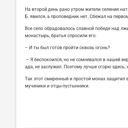
На второй день рано утром жители селения на
Б. явился, а проповедник нет. Сбежал на перв
Все село обрадовалось славной победе над лж
монастырь, братья спросили его:
– И ты был готов пройти сквозь огонь?
– Я беспокоился, но не сомневался в нашей ве
ада, не заслужил. Поэтому лучше сгорю здесь, н
Так этот смиренный и простой монах защитил в
мученики и отцы-пустынники.