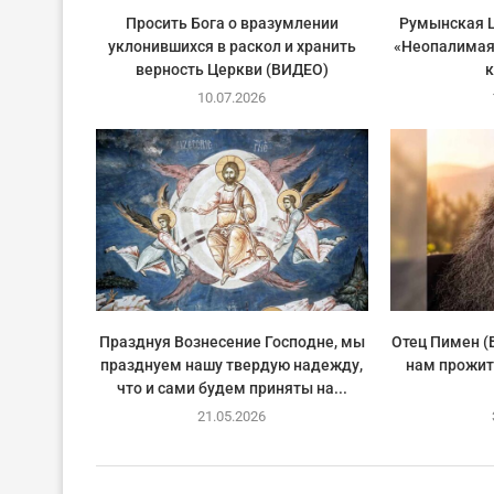
Просить Бога о вразумлении
Румынская Ц
уклонившихся в раскол и хранить
«Неопалимая
верность Церкви (ВИДЕО)
10.07.2026
Празднуя Вознесение Господне, мы
Отец Пимен (
празднуем нашу твердую надежду,
нам прожит
что и сами будем приняты на...
21.05.2026