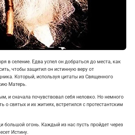
я в селение. Едва успел он добраться до места, как
сить, чтобы защитил он истинную веру от
дника. Который, используя цитаты из Священного
жию Матерь.
м, и сначала почувствовал себя неловко. Но немного
ь о святых и их житиях, встретился с протестантским
 большой огонь. Каждый из нас пусть пройдет через
несет Истину.