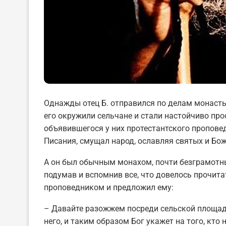
Однажды отец Б. отправился по делам монастыр
его окружили сельчане и стали настойчиво про
объявившегося у них протестантского пропове
Писания, смущал народ, ославляя святых и Бо
А он был обычным монахом, почти безграмотны
подумав и вспомнив все, что довелось прочитат
проповедником и предложил ему:
– Давайте разожжем посреди сельской площади
него, и таким образом Бог укажет на того, кто 