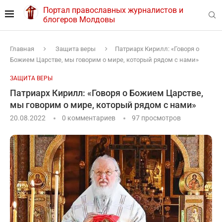
Портал православных журналистов и
блогеров Молдовы
Главная
Защита веры
Патриарх Кирилл: «Говоря о
Божием Царстве, мы говорим о мире, который рядом с нами»
ЗАЩИТА ВЕРЫ
Патриарх Кирилл: «Говоря о Божием Царстве,
мы говорим о мире, который рядом с нами»
20.08.2022
0 комментариев
97
просмотров