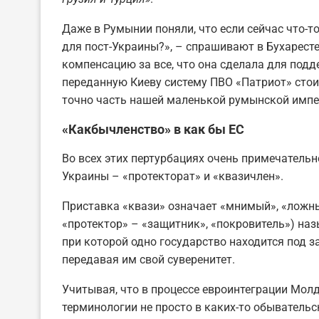
Даже в Румынии поняли, что если сейчас что-то
для пост-Украины?», – спрашивают в Бухаресте
компенсацию за все, что она сделала для под
переданную Киеву систему ПВО «Патриот» стои
точно часть нашей маленькой румынской импе
«Какбычленство» в как бы ЕС
Во всех этих пертурбациях очень примечатель
Украины – «протекторат» и «квазичлен».
Приставка «квази» означает «мнимый», «ложны
«протектор» – «защитник», «покровитель») н
при которой одно государство находится под з
передавая им свой суверенитет.
Учитывая, что в процессе евроинтеграции Молд
терминологии не просто в каких-то обывательск