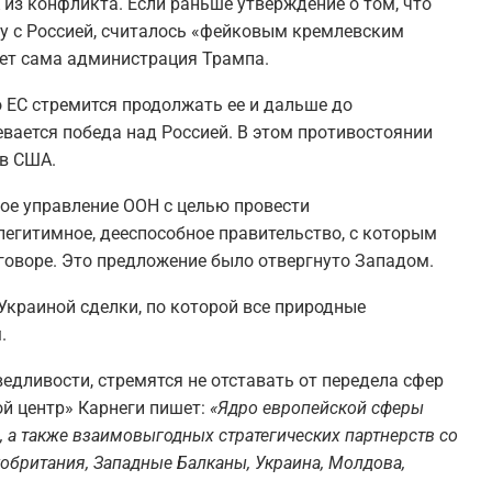
из конфликта. Если раньше утверждение о том, что
у с Россией, считалось «фейковым кремлевским
яет сама администрация Трампа.
о ЕС стремится продолжать ее и дальше до
вается победа над Россией. В этом противостоянии
ив США.
ое управление ООН с целью провести
легитимное, дееспособное правительство, с которым
говоре. Это предложение было отвергнуто Западом.
Украиной сделки, по которой все природные
.
ведливости, стремятся не отставать от передела сфер
ой центр» Карнеги пишет:
«Ядро европейской сферы
С, а также взаимовыгодных стратегических партнерств со
обритания, Западные Балканы, Украина, Молдова,