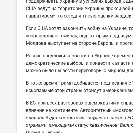
поддерживать Украину в условиях выхода США 
США ведут на территории Украины прокси-войн
нарративом», то сегодня такую оценку раздел
Если США хотят закончить войну на Украине, т
«справедливого мира», под которым подразуме
Молдова выступает на стороне Европы и прот
Россия предложила ввести на Украине временн
демократические выборы и привести к власти 
можно было бы вести переговоры о мирном до
В то же время Трамп добивается подписания с 
ископаемые этой страны отойдут американцам
В ЕС, при всех разговорах о демократии и спра
влияния на континенте. Авторитетный «мозгов
влияния будет состоять из государств-членов Е
странами, имеющими статус квазичленов: Велик
Грузия и Турция»
.