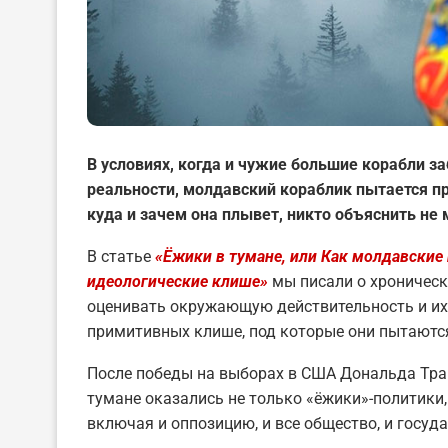
В условиях, когда и чужие большие корабли 
реальности, молдавский кораблик пытается при
куда и зачем она плывет, никто объяснить не 
В статье
«Ёжики в тумане, или Как молдавские
идеологические клише»
мы писали о хроническ
оценивать окружающую действительность и их
примитивных клише, под которые они пытаются
После победы на выборах в США Дональда Тра
тумане оказались не только «ёжики»-политики,
включая и оппозицию, и все общество, и госуда