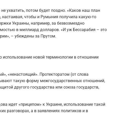
 не ухватить, потом будет поздно. «Каков наш план
, настаивая, чтобы и Румыния получила какую-то
держки Украины, например, за безвозмездно
мостью в миллиард долларов. «И уж Бессарабия – это
рии», – убеждены за Прутом.
но использование новой терминологии в отношении
й», «ненастоящий». Протекторатом (от слова
азывают такую форму межгосударственных отношений,
ащитой другого государства или союза государств,
ова идет «прицепом» к Украине, использование такой
их разговорах, а в заявлениях политиков и в