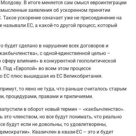
 Молдову. В итоге меняется сам смысл евроинтеграции
ссмысленные заявления об ускоренном принятии
С. Такое ускорение означает уже не присоединение на
е называли ЕС, а какой-то другой процесс, который
то будет сделано в нарушение всех договоров и
«какбычленства», с одной-единственной целью –
 сферу влияния» в конкурентной геополитической
й. Под «Европой» во всем этом процессе
го ЕС плюс вышедшая из ЕС Великобритания.
примут, то явно не туда, что раньше считалось старым
и, процедурами, правами и приличиями.
запустили в оборот новый термин – «какбычленство».
 это членством, но все будут понимать, что реально
се будут если не довольны, то удовлетворены,
демократии». Квазичлен в квази-ЕС – это и будет