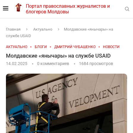
Портал православных журналистов и
блогеров Молдовы
Главная
Актуально
Молдавские «янычары» на
службе USAID
АКТУАЛЬНО
БЛОГИ
ДМИТРИЙ ЧУБАШЕНКО
НОВОСТИ
Молдавские «янычары» на службе USAID
14.02.2025
0 комментариев
1684
просмотров