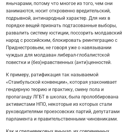
янычарами, потому что многое из того, чем они
занимаются, носит откровенно вредительский,
подрывной, антинародный характер. Для них в
порядке вещей признать подтасованные выборы,
развалить систему юстиции, поссорить молдавский
народ с российским, блокировать реинтеграцию с
Приднестровьем, не говоря уже о навязывании
чуждых для молдаван либерал-глобалистской
повестки и (без)нравственных (анти)ценностей.
К примеру, ратификация так называемой
«Стамбульской конвенции», которая узаконивает
гендерную теорию и практику, смену пола и
пропаганду ЛГБТ в школах, была пролоббирована
активистами НПО, некоторые из которых стали
руководителями проеэсовских партий, депутатами
парламента и правительственными чиновниками.
Как и средневековых янычар, их современных