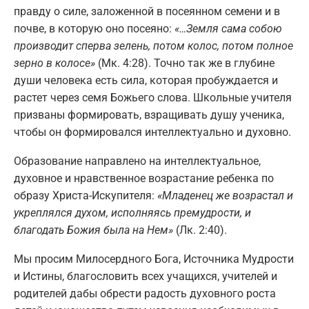
правду о силе, заложенной в посеянном семени и в
почве, в которую оно посеяно:
«
…З
емля сама собою
производит сперва зелень, потом колос, потом полное
зерно в колосе»
(Мк. 4:28). Точно так же в глубине
души человека есть сила, которая пробуждается и
растет через семя Божьего слова. Школьные учителя
призваны формировать, взращивать душу ученика,
чтобы он формировался интеллектуально и духовно.
Образование направлено на интеллектуальное,
духовное и нравственное возрастание ребенка по
образу Христа-Искупителя:
«Младенец же возрастал и
укреплялся духом, исполняясь премудрости, и
благодать Божия была на Нем»
(Лк. 2:40).
Мы просим Милосердного Бога, Источника Мудрости
и Истины, благословить всех учащихся, учителей и
родителей дабы обрести радость духовного роста