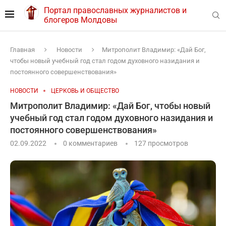
Портал православных журналистов и
блогеров Молдовы
Главная
Новости
Митрополит Владимир: «Дай Бог,
чтобы новый учебный год стал годом духовного назидания и
постоянного совершенствования»
НОВОСТИ
ЦЕРКОВЬ И ОБЩЕСТВО
Митрополит Владимир: «Дай Бог, чтобы новый
учебный год стал годом духовного назидания и
постоянного совершенствования»
02.09.2022
0 комментариев
127
просмотров