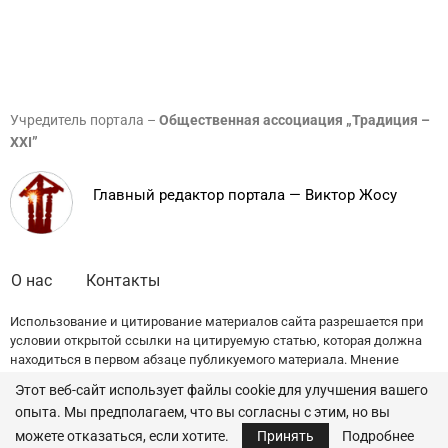
Учредитель портала –
Общественная ассоциация „Традиция –
XXI”
Главный редактор портала — Виктор Жосу
О нас
Контакты
Использование и цитирование материалов сайта разрешается при
условии открытой ссылки на цитируемую статью, которая должна
находиться в первом абзаце публикуемого материала. Мнение
редакции может не совпадать с точкой зрения авторов публикаций.
Этот веб-сайт использует файлы cookie для улучшения вашего
опыта. Мы предполагаем, что вы согласны с этим, но вы
© 2022 — All Rights Reserved.
Traditia.md
можете отказаться, если хотите.
Принять
Подробнее