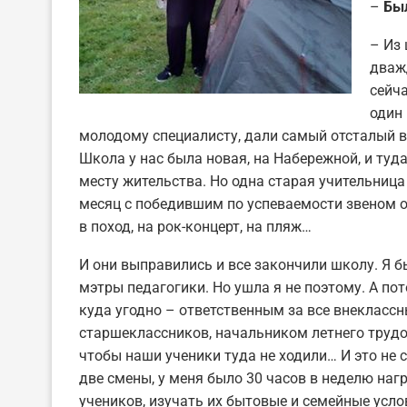
–
Был
– Из 
дважд
сейча
один 
молодому специалисту, дали самый отсталый в
Школа у нас была новая, на Набережной, и туда
месту жительства. Но одна старая учительница
месяц с победившим по успеваемости звеном от
в поход, на рок-концерт, на пляж…
И они выправились и все закончили школу. Я 
мэтры педагогики. Но ушла я не поэтому. А пот
куда угодно – ответственным за все внекласс
старшеклассников, начальником летнего трудов
чтобы наши ученики туда не ходили… И это не с
две смены, у меня было 30 часов в неделю наг
учеников, изучать их бытовые и семейные усло