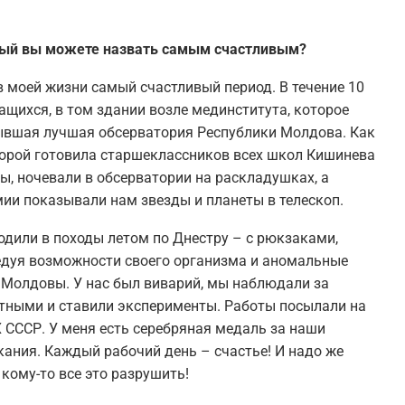
рый вы можете назвать самым счастливым?
в моей жизни самый счастливый период. В течение 10
чащихся, в том здании возле мединститута, которое
бывшая лучшая обсерватория Республики Молдова. Как
торой готовила старшеклассников всех школ Кишинева
ы, ночевали в обсерватории на раскладушках, а
ии показывали нам звезды и планеты в телескоп.
одили в походы летом по Днестру – с рюкзаками,
едуя возможности своего организма и аномальные
 Молдовы. У нас был виварий, мы наблюдали за
тными и ставили эксперименты. Работы посылали на
 СССР. У меня есть серебряная медаль за наши
кания. Каждый рабочий день – счастье! И надо же
кому-то все это разрушить!