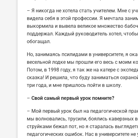
– Я никогда не хотела стать учителем. Мне с у
видела себя в этой профессии. Я мечтала зани
выкормила и вывела великое множество бабоче
поддержал. Каждый руководитель хотел, чтобы
обогащал.
Но, занимаясь псилидами в университете, я ока
весельной лодке мы прошли его весь с моим к
Потом, в 1998 году, я так же на катере с экспе
сказка! И решила¸ что буду заниматься охрано
три года, и мне пришлось пойти в школу.
–
Свой самый первый урок помните?
– Мой первый урок был на педагогической прак
мы волновались, трусили, боялись каверзных во
струйками бежал пот, но я старалась выглядеть
педагогических ошибок. Нас в университете не 