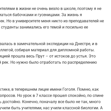
чителями в жизни не очень везло в школе, поэтому я не
маться бабочками и гусеницами. За жизнь я
к. Но в университете меня никто из преподавателей не
 студенты занимались его темой и посильно ее
залась в замечательной экспедиции на Днестре, и в
оллегой, собирая материал для дипломной работы.
дицией прошла весь Прут – от истоков до устья. Это
й рек. Но нужно было отработать по распределению
тике, в теперешнем лицее имени Гоголя. Помню, как
просов. Но урок в 7 классе прошел спокойно, по спине
 достойно. Конечно, поначалу все было не так, много
учили быть учителями, нас учили классной биологии. А