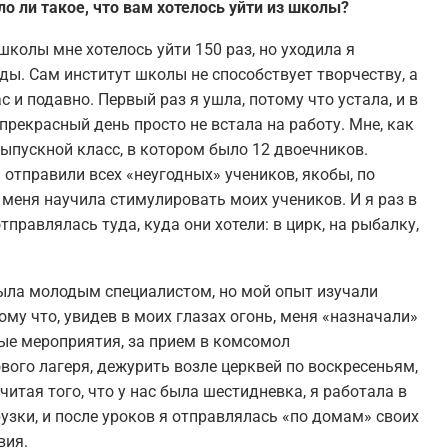
о ли такое, что вам хотелось уйти из школы?
школы мне хотелось уйти 150 раз, но уходила я
ы. Сам институт школы не способствует творчеству, а
с и подавно. Первый раз я ушла, потому что устала, и в
прекрасный день просто не встала на работу. Мне, как
ыпускной класс, в котором было 12 двоечников.
 отправили всех «неугодных» учеников, якобы, по
 меня научила стимулировать моих учеников. И я раз в
правлялась туда, куда они хотели: в цирк, на рыбалку,
была молодым специалистом, но мой опыт изучали
ому что, увидев в моих глазах огонь, меня «назначали»
ные мероприятия, за прием в комсомол
ого лагеря, дежурить возле церквей по воскресеньям,
читая того, что у нас была шестидневка, я работала в
рузки, и после уроков я отправлялась «по домам» своих
вия.