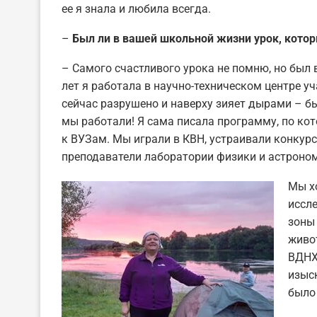
ее я знала и любила всегда.
–
Был ли в вашей школьной жизни урок, кото
– Самого счастливого урока не помню, но был 
лет я работала в научно-техническом центре у
сейчас разрушено и наверху зияет дырами – 
мы работали! Я сама писала программу, по ко
к ВУЗам. Мы играли в КВН, устраивали конкурс
преподаватели лаборатории физики и астроном
Мы х
иссл
зоны
живо
ВДНХ
изыс
было 