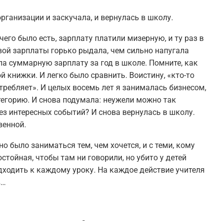
рганизации и заскучала, и вернулась в школу.
чего было есть, зарплату платили мизерную, и ту раз в
рвой зарплаты горько рыдала, чем сильно напугала
ла суммарную зарплату за год в школе. Помните, как
й книжки. И легко было сравнить. Воистину, «кто-то
отребляет». И целых восемь лет я занималась бизнесом,
тегорию. И снова подумала: неужели можно так
без интересных событий? И снова вернулась в школу.
венной.
о было заниматься тем, чем хочется, и с теми, кому
остойная, чтобы там ни говорили, но убито у детей
одходить к каждому уроку. На каждое действие учителя
в…