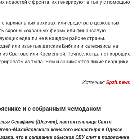
ших новостей с фронта, их генерируют в тылу с помощью
 епархиальных архивах, или средства в церковных
ать схроны «охранных фирм» или финансовую
ующих едва ли не в каждом районе страны.
юдей или изъятые детские Библии и катехизисы на
 из Сватово или Кременной. Точнее, когда нет хороших
нерировать из тыла. Чем и занимаются лихие пиарщики
Источник:
Spzh.news
ряснике и с собранным чемоданом
енья Серафима (Шевчик), настоятельница Свято-
нгело-Михайловского женского монастыря в Одессе
азала, что в ожидании обысков СБУ спит в подряснике