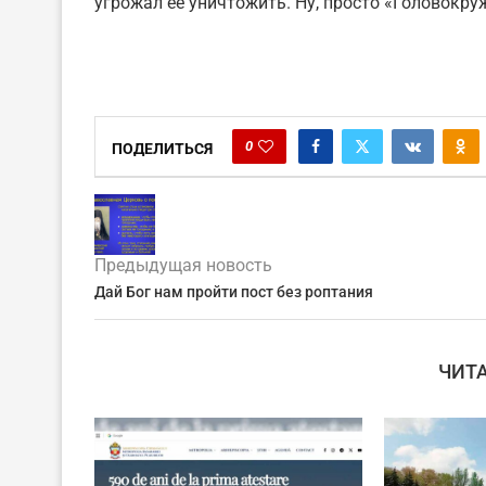
угрожал ее уничтожить. Ну, просто «Головокру
0
ПОДЕЛИТЬСЯ
Предыдущая новость
Дай Бог нам пройти пост без роптания
ЧИТ