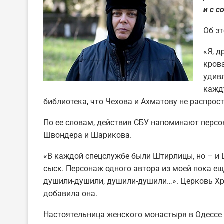
и с 
Об эт
«Я, д
кров
удивл
кажду
библиотека, что Чехова и Ахматову не распрос
По ее словам, действия СБУ напоминают персо
Швондера и Шарикова.
«В каждой спецслужбе были Штирлицы, но – и
сыск. Персонаж одного автора из моей пока ещ
душили-душили, душили-душили…». Церковь Хри
добавила она.
Настоятельница женского монастыря в Одессе 