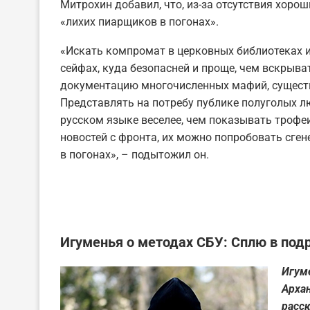
Митрохин добавил, что, из-за отсутствия хоро
«лихих пиарщиков в погонах».
«Искать компромат в церковных библиотеках и
сейфах, куда безопасней и проще, чем вскрыв
документацию многочисленных мафий, существ
Представлять на потребу публике полуголых л
русском языке веселее, чем показывать трофеи
новостей с фронта, их можно попробовать сге
в погонах», – подытожил он.
Игуменья о методах СБУ: Сплю в под
Игум
Арха
расск