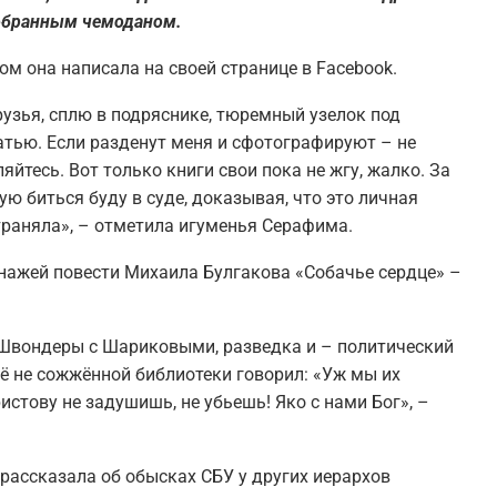
собранным чемоданом.
ом она написала на своей странице в Facebook.
рузья, сплю в подряснике, тюремный узелок под
атью. Если разденут меня и сфотографируют – не
яйтесь. Вот только книги свои пока не жгу, жалко. За
ю биться буду в суде, доказывая, что это личная
траняла», – отметила игуменья Серафима.
нажей повести Михаила Булгакова «Собачье сердце» –
 Швондеры с Шариковыми, разведка и – политический
ё не сожжённой библиотеки говорил: «Уж мы их
стову не задушишь, не убьешь! Яко с нами Бог», –
рассказала об обысках СБУ у других иерархов