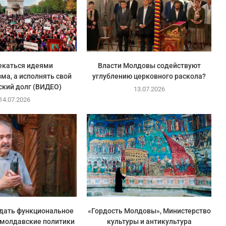
екаться идеями
Власти Молдовы содействуют
ма, а исполнять свой
углублению церковного раскола?
ский долг (ВИДЕО)
13.07.2026
14.07.2026
здать функциональное
«Гордость Молдовы», Министерство
 молдавские политики
культуры и антикультура