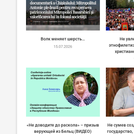
Волк меняет шерсть…
Не увл
этнофилетиз
15.07.2026
христиан
«Не доводите до раскола» – призыв
Не сумев со
верующей из Бельц (ВИДЕО)
государство,