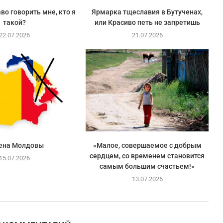
во говорить мне, кто я
Ярмарка тщеславия в Бутученах,
такой?
или Красиво петь не запретишь
22.07.2026
21.07.2026
ена Молдовы
«Малое, совершаемое с добрым
сердцем, со временем становится
15.07.2026
самым большим счастьем!»
13.07.2026