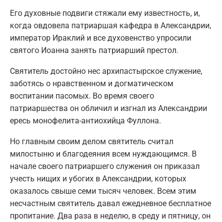
Его духовные подвиги стяжали ему известность, и,
когда овдовела патриаршая кафедра в Александрии,
император Ираклий и все духовенство упросили
святого Иоанна занять патриарший престол.
Святитель достойно нес архипастырское служение,
заботясь о нравственном и догматическом
воспитании пасомых. Во время своего
патриаршества он обличил и изгнал из Александрии
ересь монофелита-антиохийца Фуллона.
Но главным своим делом святитель считал
милостыню и благодеяния всем нуждающимся. В
начале своего патриаршего служения он приказал
учесть нищих и убогих в Александрии, которых
оказалось свыше семи тысяч человек. Всем этим
несчастным святитель давал ежедневное бесплатное
пропитание. Два раза в неделю, в среду и пятницу, он