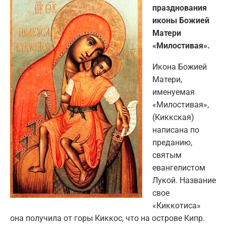
празднования
иконы Божией
Матери
«Милостивая».
Икона Божией
Матери,
именуемая
«Милостивая»,
(Киккская)
написана по
преданию,
святым
евангелистом
Лукой. Название
свое
«Киккотиса»
она получила от горы Киккос, что на острове Кипр.