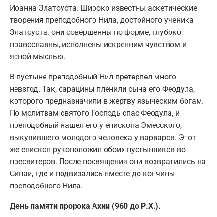
Иоанна Златоуста. Широко известны аскетические
творения преподобного Нила, достойного ученика
Златоуста: они совершенны по форме, глубоко
православны, исполнены искренним чувством и
ясной мыслью.
В пустыне преподобный Нил претерпел много
невзгод. Так, сарацины пленили сына его Феодула,
которого предназначили в жертву языческим богам.
По молитвам святого Господь спас Феодула, и
преподобный нашел его у епископа Эмесского,
выкупившего молодого человека у варваров. Этот
же епископ рукоположил обоих пустынников во
пресвитеров. После посвящения они возвратились на
Синай, где и подвизались вместе до кончины
преподобного Нила.
День памяти пророка Ахии (960 до Р.Х.).