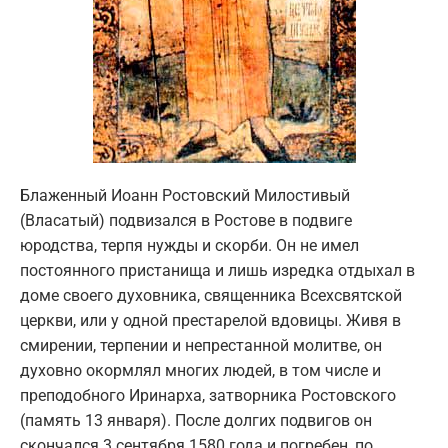
Блаженный Иоанн Ростовский Милостивый
(Власатый) подвизался в Ростове в подвиге
юродства, терпя нужды и скорби. Он не имел
постоянного пристанища и лишь изредка отдыхал в
доме своего духовника, священника Всехсвятской
церкви, или у одной престарелой вдовицы. Живя в
смирении, терпении и непрестанной молитве, он
духовно окормлял многих людей, в том числе и
преподобного Иринарха, затворника Ростовского
(память 13 января). После долгих подвигов он
скончался 3 сентября 1580 года и погребен, по