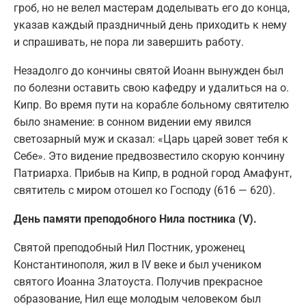
гроб, но не велел мастерам доделывать его до конца,
указав каждый праздничный день приходить к нему
и спрашивать, не пора ли завершить работу.
Незадолго до кончины святой Иоанн вынужден был
по болезни оставить свою кафедру и удалиться на о.
Кипр. Во время пути на корабле больному святителю
было знамение: в сонном видении ему явился
светозарный муж и сказал: «Царь царей зовет тебя к
Себе». Это видение предвозвестило скорую кончину
Патриарха. Прибыв на Кипр, в родной город Амафунт,
святитель с миром отошел ко Господу (616 — 620).
День памяти преподобного Нила постника (V).
Святой преподобный Нил Постник, уроженец
Константинополя, жил в IV веке и был учеником
святого Иоанна Златоуста. Получив прекрасное
образование, Нил еще молодым человеком был