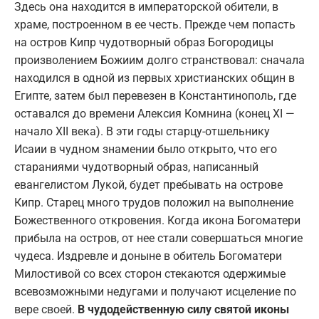
Здесь она находится в императорской обители, в
храме, построенном в ее честь. Прежде чем попасть
на остров Кипр чудотворный образ Богородицы
произволением Божиим долго странствовал: сначала
находился в одной из первых христианских общин в
Египте, затем был перевезен в Константинополь, где
оставался до времени Алексия Комнина (конец XI —
начало XII века). В эти годы старцу-отшельнику
Исаии в чудном знамении было открыто, что его
стараниями чудотворный образ, написанный
евангелистом Лукой, будет пребывать на острове
Кипр. Старец много трудов положил на выполнение
Божественного откровения. Когда икона Богоматери
прибыла на остров, от нее стали совершаться многие
чудеса. Издревле и доныне в обитель Богоматери
Милостивой со всех сторон стекаются одержимые
всевозможными недугами и получают исцеление по
вере своей.
В чудодейственную силу святой иконы