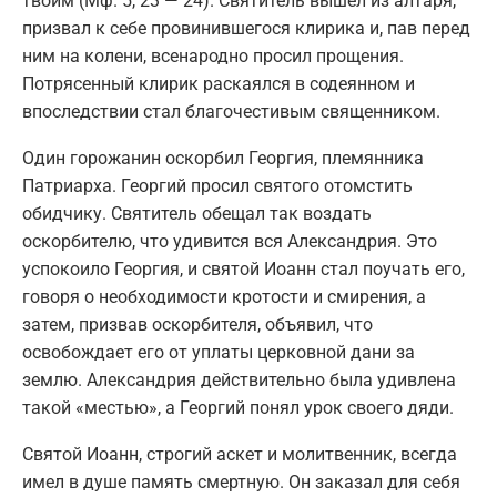
твоим (Мф. 5, 23 — 24). Святитель вышел из алтаря,
призвал к себе провинившегося клирика и, пав перед
ним на колени, всенародно просил прощения.
Потрясенный клирик раскаялся в содеянном и
впоследствии стал благочестивым священником.
Один горожанин оскорбил Георгия, племянника
Патриарха. Георгий просил святого отомстить
обидчику. Святитель обещал так воздать
оскорбителю, что удивится вся Александрия. Это
успокоило Георгия, и святой Иоанн стал поучать его,
говоря о необходимости кротости и смирения, а
затем, призвав оскорбителя, объявил, что
освобождает его от уплаты церковной дани за
землю. Александрия действительно была удивлена
такой «местью», а Георгий понял урок своего дяди.
Святой Иоанн, строгий аскет и молитвенник, всегда
имел в душе память смертную. Он заказал для себя