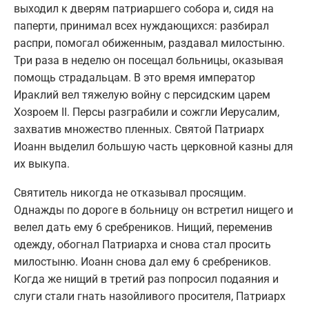
выходил к дверям патриаршего собора и, сидя на
паперти, принимал всех нуждающихся: разбирал
распри, помогал обиженным, раздавал милостыню.
Три раза в неделю он посещал больницы, оказывая
помощь страдальцам. В это время император
Ираклий вел тяжелую войну с персидским царем
Хозроем II. Персы разграбили и сожгли Иерусалим,
захватив множество пленных. Святой Патриарх
Иоанн выделил большую часть церковной казны для
их выкупа.
Святитель никогда не отказывал просящим.
Однажды по дороге в больницу он встретил нищего и
велел дать ему 6 сребреников. Нищий, переменив
одежду, обогнал Патриарха и снова стал просить
милостыню. Иоанн снова дал ему 6 сребреников.
Когда же нищий в третий раз попросил подаяния и
слуги стали гнать назойливого просителя, Патриарх