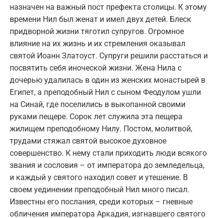
назначен на важный пост префекта столицы. К этому
времени Нил был женат и имел двух детей. Блеск
придворной жизни тяготил супругов. Огромное
влияние на их жизнь и их стремления оказывал
святой Иоанн Златоуст. Супруги решили расстаться и
посвятить себя иноческой жизни. Жена Нила с
дочерью удалилась в один из женских монастырей в
Египет, а преподобный Нил с сыном Феодулом ушли
на Синай, где поселились в выкопанной своими
руками пещере. Сорок лет служила эта пещера
жилищем преподобному Нилу. Постом, молитвой,
трудами стяжал святой высокое духовное
совершенство. К нему стали приходить люди всякого
звания и сословия – от императора до земледельца,
и каждый у святого находил совет и утешение. В
своем уединении преподобный Нил много писал.
Известны его послания, среди которых – гневные
обличения императора Аркадия, изгнавшего святого