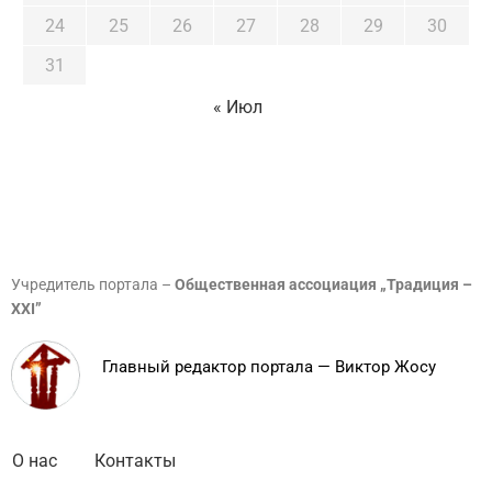
24
25
26
27
28
29
30
31
« Июл
Учредитель портала –
Общественная ассоциация „Традиция –
XXI”
Главный редактор портала — Виктор Жосу
О нас
Контакты