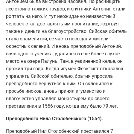
Антонием была выстроена часовня. Но расчищать
лес стоило тяжких трудов, и спутники Антония стали
роптать на него. И тут неожиданно неизвестный
человек стал доставлять им пропитание, жертвуя
также и деньги на благоустройство. Сийская обитель
стала знаменитой, ее часто посещали жители
окрестных селений. И вновь преподобный Антоний,
взяв одного ученика, удалился в еще более глухое
место на озере Палунь. Там, в уединенной келье, он
прожил три года. Когда игумен Феоктист отказался
управлять Сийской обителью, братия упросила
преподобного вернуться к ним. Он склонился к
просьбе иноков, вновь принял игуменство и
благочестно управлял монастырем до своего
преставления в 1556 году, когда ему было 79 лет.
Преподобного Нила Столобенского (1554).
Преподобный Нил Столобенский преставился 7