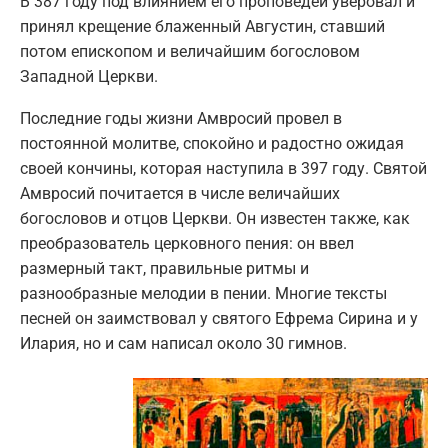
В 387 году под влиянием его проповедей уверовал и
принял крещение блаженный Августин, ставший
потом епископом и величайшим богословом
Западной Церкви.
Последние годы жизни Амвросий провел в
постоянной молитве, спокойно и радостно ожидая
своей кончины, которая наступила в 397 году. Святой
Амвросий почитается в числе величайших
богословов и отцов Церкви. Он известен также, как
преобразователь церковного пения: он ввел
размерный такт, правильные ритмы и
разнообразные мелодии в пении. Многие тексты
песней он заимствовал у святого Ефрема Сирина и у
Илария, но и сам написал около 30 гимнов.