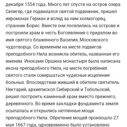
декабря 1554 года. Много лет спустя на остров озера
Селигер, где подвизался святой подвижник, пришел
иеромонах Герман и вслед за ним холмогорец,
странник Борис. Вместе они поселились на острове и
построили храм в честь Богоявления с приделом во
имя святого блаженного Василия, Московского
чудотворца. Со временем на месте подвигов
преподобного Нила возникла обитель, названная его
именем. Иноками Оршина монастыря была написана
икона преподобного Нила, на месте погребения
святого стали совершаться чудесные исцеления
больных. Впоследствии живший в обители святитель
Нектарий, архиепископ Сибирский и Тобольский,
решил построить каменный храм вместо прежнего,
деревянного. Во время закладки фундамента земля
осыпалась и открылись нетленные мощи
преподобного Нила. Обретение мощей произошло 27
мая 1667 года, одновременно было установлено