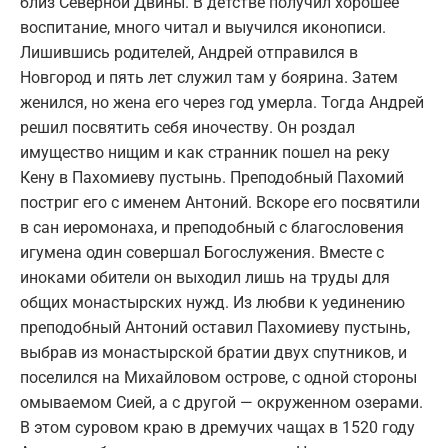
близ Северной Двины. В детстве получил хорошее
воспитание, много читал и выучился иконописи.
Лишившись родителей, Андрей отправился в
Новгород и пять лет служил там у боярина. Затем
женился, но жена его через год умерла. Тогда Андрей
решил посвятить себя иночеству. Он роздал
имущество нищим и как странник пошел на реку
Кену в Пахомиеву пустынь. Преподобный Пахомий
постриг его с именем Антоний. Вскоре его посвятили
в сан иеромонаха, и преподобный с благословения
игумена один совершал Богослужения. Вместе с
иноками обители он выходил лишь на труды для
общих монастырских нужд. Из любви к уединению
преподобный Антоний оставил Пахомиеву пустынь,
выбрав из монастырской братии двух спутников, и
поселился на Михайловом острове, с одной стороны
омываемом Сией, а с другой — окруженном озерами.
В этом суровом краю в дремучих чащах в 1520 году