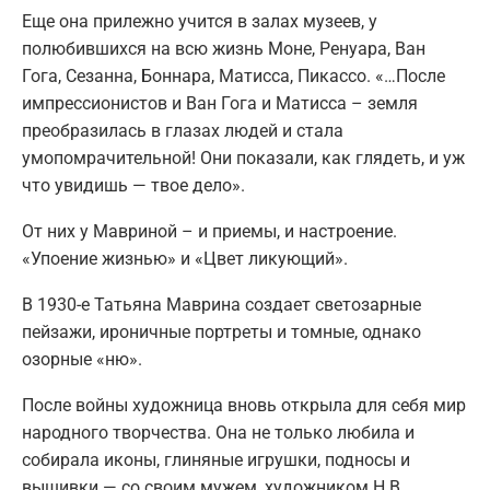
Еще она прилежно учится в залах музеев, у
полюбившихся на всю жизнь Моне, Ренуара, Ван
Гога, Сезанна, Боннара, Матисса, Пикассо. «…После
импрессионистов и Ван Гога и Матисса – земля
преобразилась в глазах людей и стала
умопомрачительной! Они показали, как глядеть, и уж
что увидишь — твое дело».
От них у Мавриной – и приемы, и настроение.
«Упоение жизнью» и «Цвет ликующий».
В 1930-е Татьяна Маврина создает светозарные
пейзажи, ироничные портреты и томные, однако
озорные «ню».
После войны художница вновь открыла для себя мир
народного творчества. Она не только любила и
собирала иконы, глиняные игрушки, подносы и
вышивки — со своим мужем, художником Н.В.