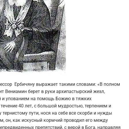
фессор Ербичяну выражает такими словами: «В полном
ит Вениамин берет в руки архипастырский жезл,
ой и упованием на помощь Божию в тяжких
 течение 40 лет, с большой мудростью, терпением и
 тернистому пути, нося на себе все скорби и нужды
м, он, как искусный кормчий проводил его между
епредвиденных препятствий, с верой в Бога, направляя