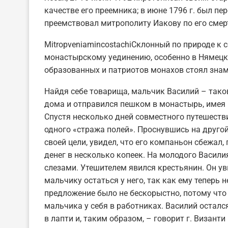
качестве его преемника; в июне 1796 г. был пе
преемствовал митрополиту Иакову по его сме
MitropveniamincostachiСклонный по природе к 
монастырскому уединению, особенно в Нямецки
образованных и патриотов монахов стоял зна
Найдя себе товарища, мальчик Василий – тако
дома и отправился пешком в монастырь, имея в
Спустя несколько дней совместного путешестви
одного «стража полей». Проснувшись на другой
своей цели, увидел, что его компаньон сбежал
денег в несколько копеек. На молодого Васили
слезами. Утешителем явился крестьянин. Он ув
мальчику остаться у него, так как ему теперь 
предложение было не бескорыстно, потому что
мальчика у себя в работниках. Василий остался
в лапти и, таким образом, – говорит г. Визан