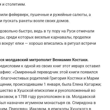
 и столетием.
оили фейерверк, пушечные и ружейные салюты, а
и пускать ракеты возле своих домов.
овольно быстро, ведь в ту пору на Руси отмечали
ды, среди которых веселые карнавалы, проделки
ы вокруг елки — хорошо вписались в ритуал встречи
ился молдавский митрополит Вениамин Костаки.
редисловии к одной из своих книг этот иерарх оставил
афию: «Смиренный переводчик этой книги появился
от благочестивых родителей Григория Костяки и Марии
щении, происходившем 1 января, была Елена Катаржи;
ашество в Хушской епископии и рукоположенный во
ковом; в 1788 году рукоположен в св. Молдавской
 был назначен игуменом монастыря св. Спиридона в
рцем, Преосвящ. Иаковом, в епископы Хушского в