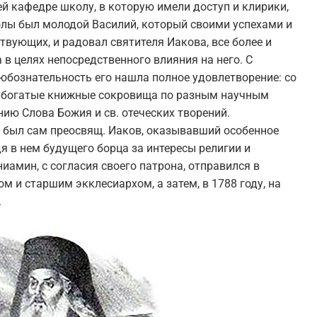
ей кафедре школу, в которую имели доступ и клирики,
лы был молодой Василий, который своими успехами и
вующих, и радовал святителя Иакова, все более и
в целях непосредственного влияния на него. С
бознательность его нашла полное удовлетворение: со
а богатые книжные сокровища по разным научным
нию Слова Божия и св. отеческих творений.
 был сам преосвящ. Иаков, оказывавший особенное
я в нем будущего борца за интересы религии и
иамин, с согласия своего патрона, отправился в
 и старшим экклесиархом, а затем, в 1788 году, на
.