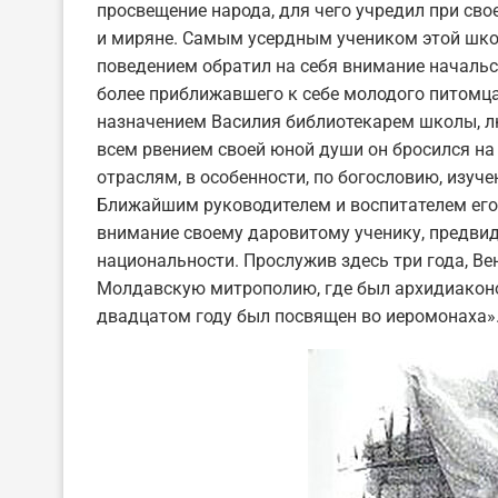
просвещение народа, для чего учредил при сво
и миряне. Самым усердным учеником этой шко
поведением обратил на себя внимание начальст
более приближавшего к себе молодого питомца 
назначением Василия библиотекарем школы, лю
всем рвением своей юной души он бросился н
отраслям, в особенности, по богословию, изуче
Ближайшим руководителем и воспитателем его
внимание своему даровитому ученику, предвид
национальности. Прослужив здесь три года, Вен
Молдавскую митрополию, где был архидиаконом
двадцатом году был посвящен во иеромонаха»