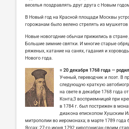
веселья поздравлять друг друга с Новым годом
В Новый год на Красной площади Москвы устр
горожанам было велено стрелять из мушкетов 
Новые новогодние обычаи прижились в стране д
Большие зимние святки. И многие старые обря
ряженых, катание на санях, гадания и хоровод
Нового года.
= 20 декабря 1768 года — род
Ученый, переводчик и поэт. В п
следующую краткую автобиогр
на свете в декабре 1768 года 
Конта;3 восприемницей при кре
в 1784 г. был пострижен в мон
диакона епископом Хушским Иа
митрополии во иеромонаха; в марте 1789 года
Яссах; 27-го июня 1792 хиротонисан своим ста