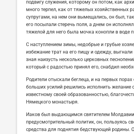
подвигу служения, которому он потом, как архи
много терпел, как от тяжелых хозяйственных р
супругами, на нем они вымещались, он был, та
его посылали стеречь поля, а днем он исполня
тяжелой для него была мочка конопли в воде 
С наступлением зимы, недобрые и грубые хозяе
избежание трат на его пищу и одежду, выгнали е
зная наизусть несколько церковных песнопени
который с радостью принял его, снабдил необ
Родители отыскали беглеца, и на первых порах
больших усилий решились исполнить желание с
известному своей образованностью, благочест
Нямецкого монастыря.
Иаков был выдающимся святителем Молдавии 
предусмотрительный политик, он, пользуясь с
средства для поднятия бедствующей родины. О