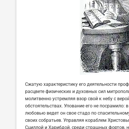
Сжатую характеристику его деятельности про
расцвете физических и духовных сил митропол
молитвенно устремляя взор свой к небу с вер
обстоятельствах. Упование его не посрамило: в
любовью ведет он свое стадо по спасительному
своих собратьев. Управляя кораблем Христовы
Сциллой и Харибдой, среди страшных фортов, н