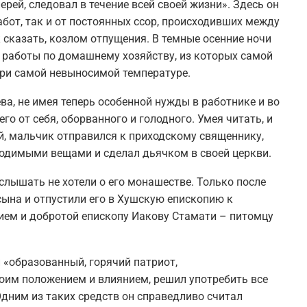
ерей, следовал в течение всей своей жизни». Здесь он
абот, так и от постоянных ссор, происходивших между
к сказать, козлом отпущения. В темные осенние ночи
л работы по домашнему хозяйству, из которых самой
при самой невыносимой температуре.
ва, не имея теперь особенной нужды в работнике и во
го от себя, оборванного и голодного. Умея читать, и
й, мальчик отправился к приходскому священнику,
ходимыми вещами и сделал дьячком в своей церкви.
 слышать не хотели о его монашестве. Только после
ына и отпустили его в Хушскую епископию к
ием и добротой епископу Иакову Стамати – питомцу
«образованный, горячий патриот,
воим положением и влиянием, решил употребить все
дним из таких средств он справедливо считал