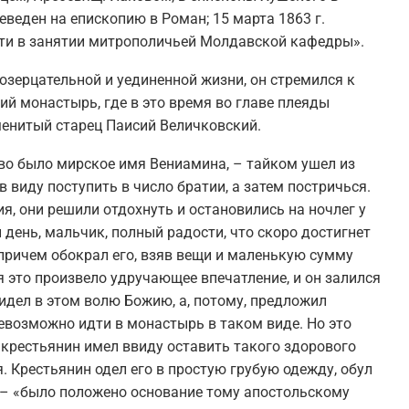
реведен на епископию в Роман; 15 марта 1863 г.
рти в занятии митрополичьей Молдавской кафедры».
созерцательной и уединенной жизни, он стремился к
й монастырь, где в это время во главе плеяды
менитый старец Паисий Величковский.
во было мирское имя Вениамина, – тайком ушел из
 виду поступить в число братии, а затем постричься.
я, они решили отдохнуть и остановились на ночлег у
 день, мальчик, полный радости, что скоро достигнет
, причем обокрал его, взяв вещи и маленькую сумму
я это произвело удручающее впечатление, и он залился
идел в этом волю Божию, а, потому, предложил
невозможно идти в монастырь в таком виде. Но это
 крестьянин имел ввиду оставить такого здорового
. Крестьянин одел его в простую грубую одежду, обул
ти – «было положено основание тому апостольскому