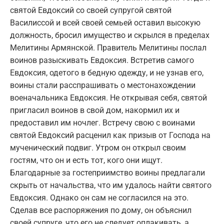
святой Евдоксий со своей супругой святой
Василиссой и всей своей семьей оставил высокую
должность, бросил имущество и скрылся в пределах
Мелитины Армянской. Правитель Мелитины послал
воинов разыскивать Евдоксия. Встретив самого
Евдоксия, одетого в бедную одежду, и не узнав его,
воины стали расспрашивать о местонахождении
военачальника Евдоксия. Не открывая себя, святой
пригласил воинов в свой дом, накормил их и
предоставил им ночлег. Встречу свою с воинами
святой Евдоксий расценил как призыв от Господа на
мученический подвиг. Утром он открыл своим
гостям, что он и есть тот, кого они ищут.
Благодарные за гостеприимство воины предлагали
скрыть от начальства, что им удалось найти святого
Евдоксия. Однако он сам не согласился на это.
Сделав все распоряжения по дому, он объяснил
своей супруге, что его не следует оплакивать, а