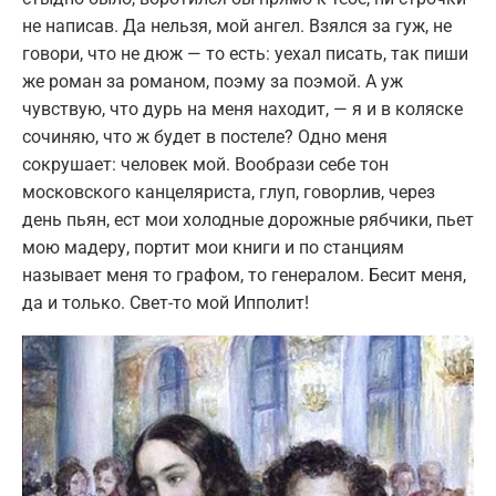
не написав. Да нельзя, мой ангел. Взялся за гуж, не
говори, что не дюж — то есть: уехал писать, так пиши
же роман за романом, поэму за поэмой. А уж
чувствую, что дурь на меня находит, — я и в коляске
сочиняю, что ж будет в постеле? Одно меня
сокрушает: человек мой. Вообрази себе тон
московского канцеляриста, глуп, говорлив, через
день пьян, ест мои холодные дорожные рябчики, пьет
мою мадеру, портит мои книги и по станциям
называет меня то графом, то генералом. Бесит меня,
да и только. Свет-то мой Ипполит!