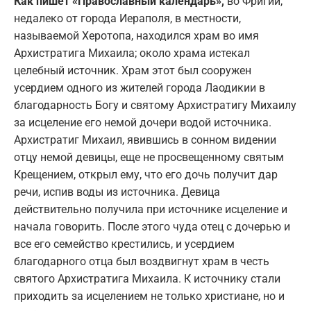
Как пишет «Православный календарь»,
во Фригии,
недалеко от города Иераполя, в местности,
называемой Херотопа, находился храм во имя
Архистратига Михаила; около храма истекал
целебный источник. Храм этот был сооружен
усердием одного из жителей города Лаодикии в
благодарность Богу и святому Архистратигу Михаилу
за исцеление его немой дочери водой источника.
Архистратиг Михаил, явившись в сонном видении
отцу немой девицы, еще не просвещенному святым
Крещением, открыл ему, что его дочь получит дар
речи, испив воды из источника. Девица
действительно получила при источнике исцеление и
начала говорить. После этого чуда отец с дочерью и
все его семейство крестились, и усердием
благодарного отца был воздвигнут храм в честь
святого Архистратига Михаила. К источнику стали
приходить за исцелением не только христиане, но и