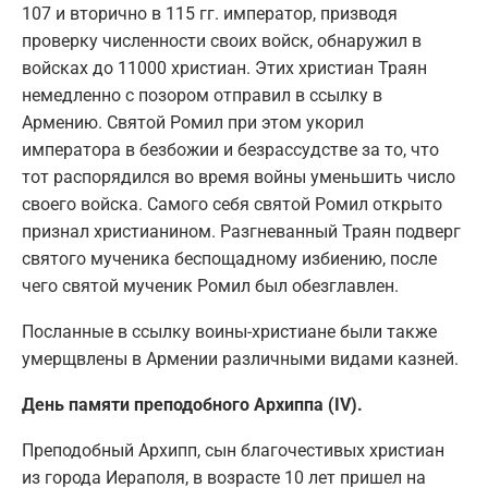
107 и вторично в 115 гг. император, призводя
проверку численности своих войск, обнаружил в
войсках до 11000 христиан. Этих христиан Траян
немедленно с позором отправил в ссылку в
Армению. Святой Ромил при этом укорил
императора в безбожии и безрассудстве за то, что
тот распорядился во время войны уменьшить число
своего войска. Самого себя святой Ромил открыто
признал христианином. Разгневанный Траян подверг
святого мученика беспощадному избиению, после
чего святой мученик Ромил был обезглавлен.
Посланные в ссылку воины-христиане были также
умерщвлены в Армении различными видами казней.
День памяти преподобного Архиппа (IV).
Преподобный Архипп, сын благочестивых христиан
из города Иераполя, в возрасте 10 лет пришел на