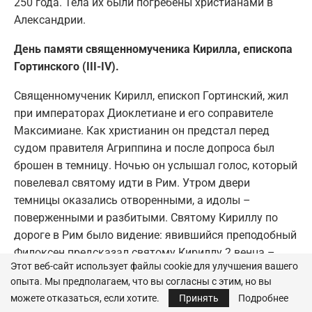
250 года. Тела их были погребены христианами в
Александрии.
День памяти священномученика Кирилла, епископа
Гортинского (III-IV).
Священномученик Кирилл, епископ Гортинский, жил
при императорах Диоклетиане и его соправителе
Максимиане. Как христианин он предстал перед
судом правителя Агриппина и после допроса был
брошен в темницу. Ночью он услышал голос, который
повелевал святому идти в Рим. Утром двери
темницы оказались отворенными, а идолы –
поверженными и разбитыми. Святому Кириллу по
дороге в Рим было видение: явившийся преподобный
Филоксен предсказал святому Кириллу 2 венца –
Этот веб-сайт использует файлы cookie для улучшения вашего
святительский и мученический. В Риме святой
опыта. Мы предполагаем, что вы согласны с этим, но вы
Кирилл оказал большую помощь Церкви своей
можете отказаться, если хотите.
Принять
Подробнее
проповедью. Когда же открылось гонение на