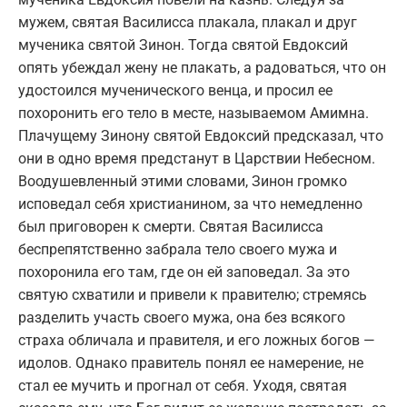
мужем, святая Василисса плакала, плакал и друг
мученика святой Зинон. Тогда святой Евдоксий
опять убеждал жену не плакать, а радоваться, что он
удостоился мученического венца, и просил ее
похоронить его тело в месте, называемом Амимна.
Плачущему Зинону святой Евдоксий предсказал, что
они в одно время предстанут в Царствии Небесном.
Воодушевленный этими словами, Зинон громко
исповедал себя христианином, за что немедленно
был приговорен к смерти. Святая Василисса
беспрепятственно забрала тело своего мужа и
похоронила его там, где он ей заповедал. За это
святую схватили и привели к правителю; стремясь
разделить участь своего мужа, она без всякого
страха обличала и правителя, и его ложных богов —
идолов. Однако правитель понял ее намерение, не
стал ее мучить и прогнал от себя. Уходя, святая