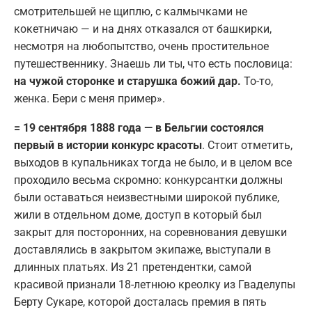
смотрительшей не щиплю, с калмычками не
кокетничаю — и на днях отказался от башкирки,
несмотря на любопытство, очень простительное
путешественнику. Знаешь ли ты, что есть пословица:
на чужой сторонке и старушка божий дар.
То-то,
женка. Бери с меня пример».
= 19 сентября 1888 года — в Бельгии состоялся
первый в истории конкурс красоты
. Стоит отметить,
выходов в купальниках тогда не было, и в целом все
проходило весьма скромно: конкурсантки должны
были оставаться неизвестными широкой публике,
жили в отдельном доме, доступ в который был
закрыт для посторонних, на соревнования девушки
доставлялись в закрытом экипаже, выступали в
длинных платьях. Из 21 претендентки, самой
красивой признали 18-летнюю креолку из Гваделупы
Берту Сукаре, которой досталась премия в пять