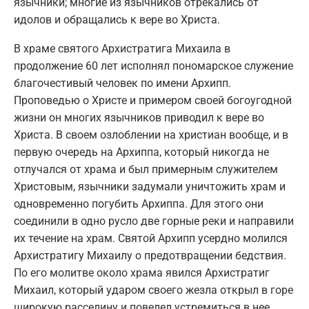
язычники; многие из язычников отрекались от
идолов и обращались к вере во Христа.
В храме святого Архистратига Михаила в
продолжение 60 лет исполнял пономарское служение
благочестивый человек по имени Архипп.
Проповедью о Христе и примером своей богоугодной
жизни он многих язычников приводил к вере во
Христа. В своем озлоблении на христиан вообще, и в
первую очередь на Архиппа, который никогда не
отлучался от храма и был примерным служителем
Христовым, язычники задумали уничтожить храм и
одновременно погубить Архиппа. Для этого они
соединили в одно русло две горные реки и направили
их течение на храм. Святой Архипп усердно молился
Архистратигу Михаилу о предотвращении бедствия.
По его молитве около храма явился Архистратиг
Михаил, который ударом своего жезла открыл в горе
широкую расселину и повелел устремиться в нее