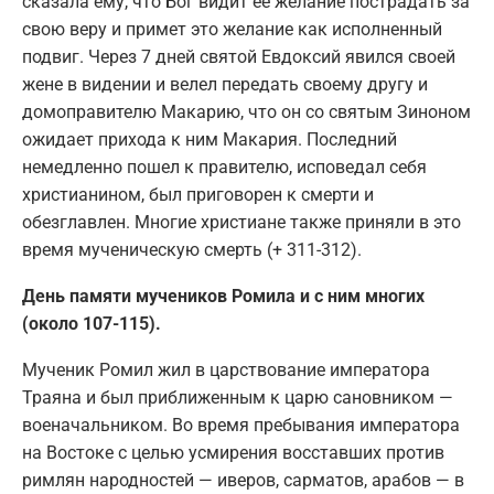
сказала ему, что Бог видит ее желание пострадать за
свою веру и примет это желание как исполненный
подвиг. Через 7 дней святой Евдоксий явился своей
жене в видении и велел передать своему другу и
домоправителю Макарию, что он со святым Зиноном
ожидает прихода к ним Макария. Последний
немедленно пошел к правителю, исповедал себя
христианином, был приговорен к смерти и
обезглавлен. Многие христиане также приняли в это
время мученическую смерть (+ 311-312).
День памяти мучеников Ромила и с ним многих
(около 107-115).
Мученик Ромил жил в царствование императора
Траяна и был приближенным к царю сановником —
военачальником. Во время пребывания императора
на Востоке с целью усмирения восставших против
римлян народностей — иверов, сарматов, арабов — в