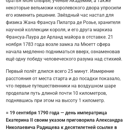
братья Монгольфье, учёные Академии, а также
некоторые вельможи королевского двора упросили
его изменить решение. Звёздный час настал для
физика Жана Франсуа Пилатра де Розье, хранителя
научной коллекции короля, и его друга маркиза
Франсуа-Лаура де Арланд майора в отставке. 21
ноября 1783 года возле замка ла Мюетт сфера
начала медленно подниматься вверх, ознаменовав
ещё одну победу человеческого разума над стихией.
Первый полёт длился всего 25 минут. Измерение
расстояния от места старта и до посадки показало,
что первые путешественники на воздушном шаре
проделали путь длиной почти 10 километров,
поднявшись при этом на высоту 1 километр.
= 19 сентября 1790 года — день императрица
Екатерина II своим указом приговорила Александра
Николаевича Радищева к десятилетней ссылке в