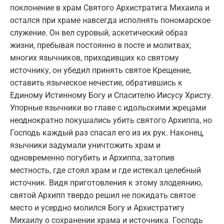
поклонение в храм Святого Архистратига Михаила и
остался при храме навсегда исполнять пономарское
служение. Он вел суровый, аскетический образ
жизни, пребывая постоянно в посте и молитвах;
многих язычников, приходивших ко святому
источнику, он убедил принять святое Крещение,
оставить языческое нечестие, обратившись к
Единому Истинному Богу и Спасителю Иисусу Христу.
Упорные язычники во главе с идольскими жрецами
неоднократно покушались убить святого Архиппа, но
Господь каждый раз спасал его из их рук. Наконец,
язычники задумали уничтожить храм и
одновременно погубить и Архиппа, затопив
местность, где стоял храм и где истекал целебный
источник. Видя приготовления к этому злодеянию,
святой Архипп твердо решил не покидать святое
место и усердно молился Богу и Архистратигу
Михаилу о сохранении храма и источника. Господь