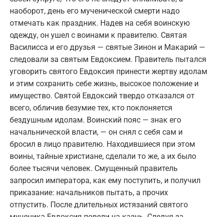
наоборот, день его мученической смерти надо
отмечать как праздник. Надев на себя воинскую
одежду, он ушел с воинами к правителю. Святая
Василисса и его друзья — святые Зинон и Макарий —
следовали за святым Евдоксием. Правитель пытался
уговорить святого Евдоксия принести жертву идолам
и этим сохранить себе жизнь, высокое положение и
имущество. Святой Евдоксий твердо отказался от
всего, обличив безумие тех, кто поклоняется
бездушным идолам. Воинский пояс — знак его
начальнической власти, — он снял с себя сам и
бросил в лицо правителю. Находившиеся при этом
воины, тайные христиане, сделали то же, а их было
более тысячи человек. Смущенный правитель
запросил императора, как ему поступить, и получил
приказание: начальников пытать, а прочих
отпустить. После длительных истязаний святого
мученика Евдоксия повели на казнь. Следуя за