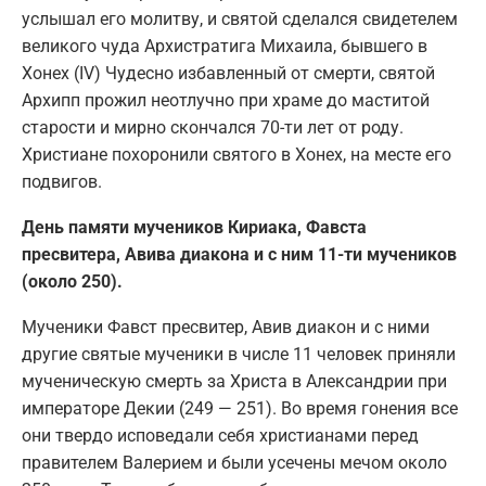
услышал его молитву, и святой сделался свидетелем
великого чуда Архистратига Михаила, бывшего в
Хонех (IV) Чудесно избавленный от смерти, святой
Архипп прожил неотлучно при храме до маститой
старости и мирно скончался 70-ти лет от роду.
Христиане похоронили святого в Хонех, на месте его
подвигов.
День памяти мучеников Кириака, Фавста
пресвитера, Авива диакона и с ним 11-ти мучеников
(около 250).
Мученики Фавст пресвитер, Авив диакон и с ними
другие святые мученики в числе 11 человек приняли
мученическую смерть за Христа в Александрии при
императоре Декии (249 — 251). Во время гонения все
они твердо исповедали себя христианами перед
правителем Валерием и были усечены мечом около