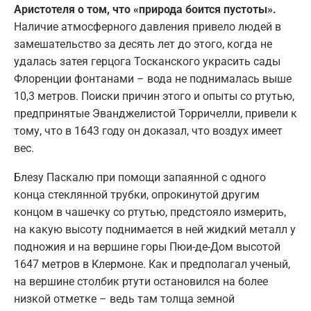
Аристотеля о том, что «природа боится пустоты».
Наличие атмосферного давления привело людей в
замешательство за десять лет до этого, когда не
удалась затея герцога Тосканского украсить сады
Флоренции фонтанами – вода не поднималась выше
10,3 метров. Поиски причин этого и опыты со ртутью,
предпринятые Эванджелистой Торричелли, привели к
тому, что в 1643 году он доказал, что воздух имеет
вес.
Блезу Паскалю при помощи запаянной с одного
конца стеклянной трубки, опрокинутой другим
концом в чашечку со ртутью, предстояло измерить,
на какую высоту поднимается в ней жидкий металл у
подножия и на вершине горы Пюи-де-Дом высотой
1647 метров в Клермоне. Как и предполагал ученый,
на вершине столбик ртути остановился на более
низкой отметке – ведь там толща земной