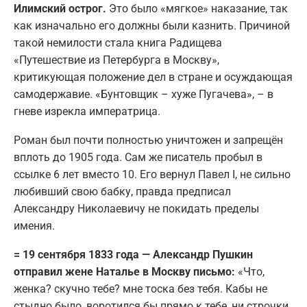
Илимский острог.
Это было «мягкое» наказание, так
как изначально его должны были казнить. Причиной
такой немилости стала книга Радищева
«Путешествие из Петербурга в Москву»,
критикующая положение дел в стране и осуждающая
самодержавие. «Бунтовщик – хуже Пугачева», – в
гневе изрекла императрица.
Роман был почти полностью уничтожен и запрещён
вплоть до 1905 года. Сам же писатель пробыл в
ссылке 6 лет вместо 10. Его вернул Павел I, не сильно
любивший свою бабку, правда предписал
Александру Николаевичу не покидать пределы
имения.
= 19 сентября 1833 года — Александр Пушкин
отправил жене Наталье в Москву письмо:
«Что,
женка? скучно тебе? мне тоска без тебя. Кабы не
стыдно было, воротился бы прямо к тебе, ни строчки