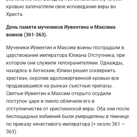
кровью запечатлели свое исповедание веры во
Христа.
День памяти мучеников Иувентина и Максима
воинов (361-363).
Мученики Иувентин и Максим воины пострадали в
царствование императора Юлиана Отступника, при
котором они служили телохранителями. Однажды,
находясь в Антиохии, Юлиан решил осквернить
христиан, окропив идоложертвенной кровью все
продававшиеся на рынках съестные припасы.
Святые Иувентин и Максим открыто осудили
поступок царя и смело обличили его в
отступничестве от христианской веры. Оба они после
беспощадных избиений были умерщвлены в темнице
по приказу нечестивого императора (+ около 361 —
363).