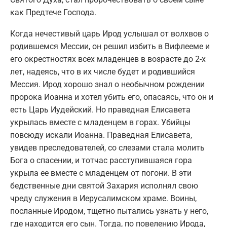
как Предтече Господа.
Когда нечестивый царь Ирод услышал от волхвов о
родившемся Мессии, он решил избить в Вифлееме и
его окрестностях всех младенцев в возрасте до 2-х
лет, надеясь, что в их числе будет и родившийся
Мессия. Ирод хорошо знал о необычном рождении
пророка Иоанна и хотел убить его, опасаясь, что он и
есть Царь Иудейский. Но праведная Елисавета
укрылась вместе с младенцем в горах. Убийцы
повсюду искали Иоанна. Праведная Елисавета,
увидев преследователей, со слезами стала молить
Бога о спасении, и тотчас расступившаяся гора
укрыла ее вместе с младенцем от погони. В эти
бедственные дни святой Захария исполнял свою
чреду служения в Иерусалимском храме. Воины,
посланные Иродом, тщетно пытались узнать у него,
где находится его сын. Тогда, по повелению Ирода,