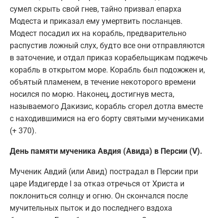
сумел скрыть свой гнев, тайно призвал епарха
Модеста и приказал ему умертвить посланцев.
Модест посадил их на корабль, предварительно
распустив ложный слух, будто все они отправляются
в заточение, и отдал приказ корабельщикам поджечь
корабль в открытом море. Корабль был подожжен и,
объятый пламенем, в течение некоторого времени
носился по морю. Наконец, достигнув места,
называемого Дакизис, корабль сгорел дотла вместе
с находившимися на его борту святыми мучениками
(+ 370).
День памяти мученика Авдия (Авида) в Персии (V).
Мученик Авдий (или Авид) пострадал в Персии при
царе Издигерде I за отказ отречься от Христа и
поклониться солнцу и огню. Он скончался после
мучительных пыток и до последнего вздоха