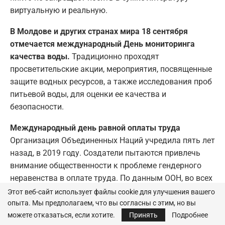
виртуальную и реальную.
В Молдове и других странах мира 18 сентября
отмечается международный День мониторинга
качества воды.
Традиционно проходят
просветительские акции, мероприятия, посвященные
защите водных ресурсов, а также исследования проб
питьевой воды, для оценки ее качества и
безопасности.
Международный день равной оплаты труда
Организация Объединенных Наций учредила пять лет
назад, в 2019 году. Создатели пытаются привлечь
внимание общественности к проблеме гендерного
неравенства в оплате труда. По данным ООН, во всех
регионах мира женщины получают меньшую
Этот веб-сайт использует файлы cookie для улучшения вашего
заработную плату, чем мужчины. Разница
опыта. Мы предполагаем, что вы согласны с этим, но вы
можете отказаться, если хотите.
Принять
Подробнее
составляет почти 20%.