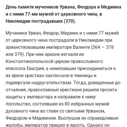
День памяти мучеников Урвана, Феодора и Медимна
и с ними 77-ми мужей от церковного чина, в
Никомидии пострадавших (370).
Мученики Урван, Феодор, Медимн и с ними 77 мужей
от церковного чина пострадали в Никомидии при
арианствовавшем императоре Валенте (364 — 378
или 379). При нем ариане изгнали из
Константинопольской церкви православного
епископа Евагрия, а нежелавших присоединиться к
их ереси христиан заключали в темницы и
подвергали надругательствам. Тогда, доведенные до
отчаяния, православные христиане решили просить
защиты у императора и направили к нему
посольство, состоявшее из 80 избранных мужей
духовного чина во главе со святыми Урваном,
Феодором и Медимном. Выслушав их справедливые
жалобы, император пришел в ярость. Однако он