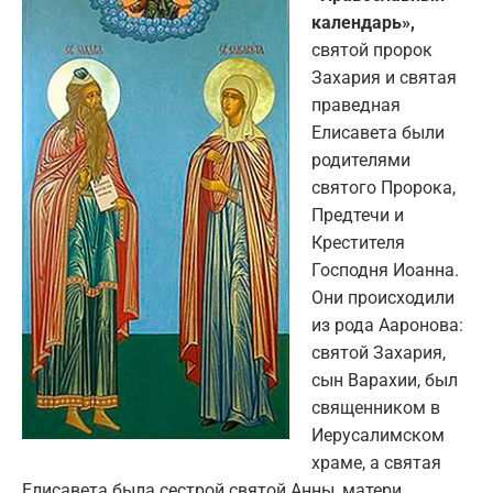
календарь»,
святой пророк
Захария и святая
праведная
Елисавета были
родителями
святого Пророка,
Предтечи и
Крестителя
Господня Иоанна.
Они происходили
из рода Ааронова:
святой Захария,
сын Варахии, был
священником в
Иерусалимском
храме, а святая
Елисавета была сестрой святой Анны, матери