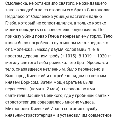
Смоленска, не остановило святого, не ожидавшего
такого злодейства со стороны его брата Святополка.
Недалеко от Смоленска убийцы настигли ладью
Глеба, который не сопротивлялся, а только кротко
молил пощадить его совсем еще юную жизнь. По
приказу убийц повар Глеба перерезал ему горло. Тело
князя было погребено в пустынном месте недалеко
от Смоленска, «между двумя колодами», т. е. в
простом деревянном гробу (+ 1015). В 1019 — 1020 гг.
могилу святого Глеба разыскал его брат Ярослав, и
тело, оказавшееся нетленным, было перенесено в
Вышгород Киевский и погребено рядом со святым
князем Борисом. Затем мощи братьев были
перенесены (память 2 мая) в церковь во имя
святителя Василия Великого, где у гробницы святых
страстотерпцев совершались многие чудеса.
Митрополит Киевский Иоанн составил службу
князьям-страстотерпцам и установил им совместное