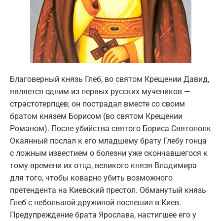
Благоверный князь Глеб, во святом Крещении Давид,
является одним из первых русских мучеников —
страстотерпцев; он пострадал вместе со своим
братом князем Борисом (во святом Крещении
Романом). После убийства святого Бориса Святополк
Окаянный послал к его младшему брату Глебу гонца
с ложным известием о болезни уже скончавшегося к
тому времени их отца, великого князя Владимира
для того, чтобы коварно убить возможного
претендента на Киевский престол. Обманутый князь
Глеб с небольшой дружиной поспешил в Киев.
Предупреждение брата Ярослава, настигшее его у