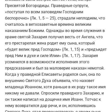
Пресвятой Богородицы. Праведные супруги,
«поступая по всем заповедям Господним
беспорочно» (Лк. 1, 5 — 25), страдали неплодием, что
считалось в ветхозаветные времена великим
наказанием Божиим. Однажды во время служения в
храме святой Захария получил весть от Ангела, что
его престарелая жена родит ему сына, который
«будет велик пред Господом» (Лк. 1, 15) и «предъидет
пред Ним в духе и силе Илии» (Лк. 1, 17). Захария
усомнился в возможности исполнения этого
предсказания и был за маловерие наказан немотой.
Когда у праведной Елисаветы родился сын, она по
внушению Святого Духа объявила, что назовет
младенца Иоанном, хотя раньше в их роду такое имя
никому не давали. Спросили праведного Захарию, и
он также написал на дощечке имя Иоанн. Тотчас к
нему возвратился дар речи, и он, исполнившись
Святого Духа, стал пророчествовать о своем сыне