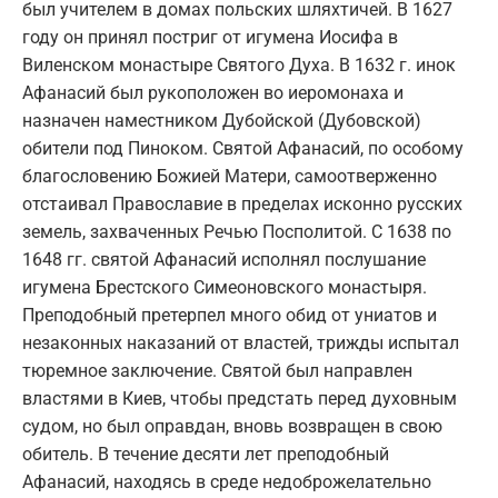
был учителем в домах польских шляхтичей. В 1627
году он принял постриг от игумена Иосифа в
Виленском монастыре Святого Духа. В 1632 г. инок
Афанасий был рукоположен во иеромонаха и
назначен наместником Дубойской (Дубовской)
обители под Пиноком. Святой Афанасий, по особому
благословению Божией Матери, самоотверженно
отстаивал Православие в пределах исконно русских
земель, захваченных Речью Посполитой. С 1638 по
1648 гг. святой Афанасий исполнял послушание
игумена Брестского Симеоновского монастыря.
Преподобный претерпел много обид от униатов и
незаконных наказаний от властей, трижды испытал
тюремное заключение. Святой был направлен
властями в Киев, чтобы предстать перед духовным
судом, но был оправдан, вновь возвращен в свою
обитель. В течение десяти лет преподобный
Афанасий, находясь в среде недоброжелательно