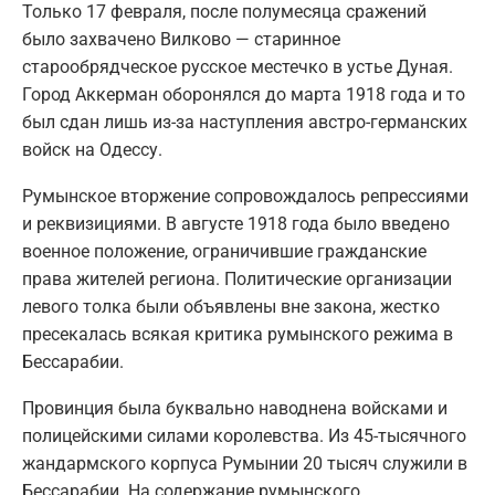
Только 17 февраля, после полумесяца сражений
было захвачено Вилково — старинное
старообрядческое русское местечко в устье Дуная.
Город Аккерман оборонялся до марта 1918 года и то
был сдан лишь из-за наступления австро-германских
войск на Одессу.
Румынское вторжение сопровождалось репрессиями
и реквизициями. В августе 1918 года было введено
военное положение, ограничившие гражданские
права жителей региона. Политические организации
левого толка были объявлены вне закона, жестко
пресекалась всякая критика румынского режима в
Бессарабии.
Провинция была буквально наводнена войсками и
полицейскими силами королевства. Из 45-тысячного
жандармского корпуса Румынии 20 тысяч служили в
Бессарабии. На содержание румынского