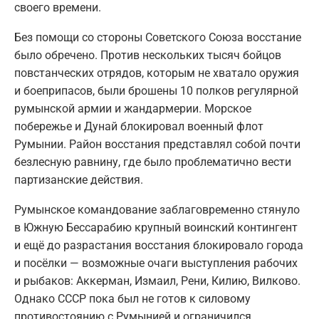
своего времени.
Без помощи со стороны Советского Союза восстание
было обречено. Против нескольких тысяч бойцов
повстанческих отрядов, которым не хватало оружия
и боеприпасов, были брошены 10 полков регулярной
румынской армии и жандармерии. Морское
побережье и Дунай блокировал военный флот
Румынии. Район восстания представлял собой почти
безлесную равнину, где было проблематично вести
партизанские действия.
Румынское командование заблаговременно стянуло
в Южную Бессарабию крупный воинский контингент
и ещё до разрастания восстания блокировало города
и посёлки — возможные очаги выступления рабочих
и рыбаков: Аккерман, Измаил, Рени, Килию, Вилково.
Однако СССР пока был не готов к силовому
противостоянию с Румынией и ограничился