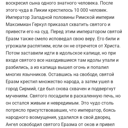
воскресил сына одного знатного человека. После
этого чуда в Ликии крестилось 10 000 человек.
Император Западной половины Римской империи
Максимиан Геркул приказал схватить святого и
привести его на суд. Перед этим императором святой
Еразм также смело исповедал свою веру. Его били и
угрожали распятием, если он не отречется от Христа.
Потом заставили идти в идольское капище, но при
входе святого все находившиеся там идолы упали и
разбились, а из капища вышел огонь и попалил
многих язычников. Оставшись на свободе, святой
Еразм крестил множество народа, а затем ушел в
город Сирмий, где был снова схвачен и подвергнут
мучениям. Святого посадили в раскаленную печь, но
он остался живым и невредимым. Это чудо столь
потрясло присутствовавших, что император, боясь
народного возмущения, удалился в свой дворец.
Ангел освободил святого Еразма от оков и привел