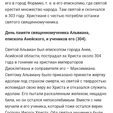
его в город Формию, т. е. в его епископию, где святой
крестил множество народа. Там святой и скончался
в 303 году. Христиане с честью погребли останки
святого священномученика.
День памяти священномученика Альвиана,
епископа Анейского, и учеников его (304).
Святой Альвиан был епископом города Анеи,
Асийской области, пострадал за Христа около 304
года в гонение на христиан императоров
Диоклетиана и соправителя его – Максимиана.
Святому Альвиану было приказано принести жертву
идолам под страхом смерти, но святой с твердостью
исповедал свою веру во Христа и отказался служить
идолам. Его пытали раскаленным железом, нещадно
били, но он остался непоколебимым. Вместе с ним
мучили и его ученика, который тоже остался верен
Господу Иисусу Христу. Оба святых мученика были