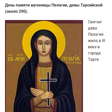
День памяти мученицы Пелагии, девы Тарсийской
(около 290).
Святая
дева
Пелагия
жила в III
веке в
городе
Тарсе