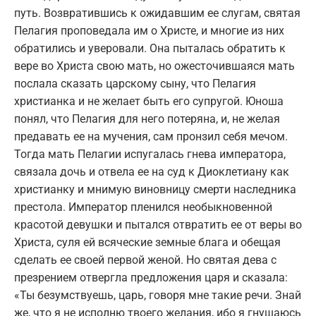
путь. Возвратившись к ожидавшим ее слугам, святая
Пелагия проповедала им о Христе, и многие из них
обратились и уверовали. Она пыталась обратить к
вере во Христа свою мать, но ожесточившаяся мать
послала сказать царскому сыну, что Пелагия
христианка и не желает быть его супругой. Юноша
понял, что Пелагия для него потеряна, и, не желая
предавать ее на мучения, сам пронзил себя мечом.
Тогда мать Пелагии испугалась гнева императора,
связала дочь и отвела ее на суд к Диоклетиану как
христианку и мнимую виновницу смерти наследника
престола. Император пленился необыкновенной
красотой девушки и пытался отвратить ее от веры во
Христа, суля ей всяческие земные блага и обещая
сделать ее своей первой женой. Но святая дева с
презрением отвергла предложения царя и сказала:
«Ты безумствуешь, царь, говоря мне такие речи. Знай
же, что я не исполню твоего желания, ибо я гнушаюсь