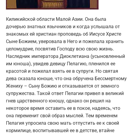
Киликийской области Малой Азии. Она была
дочерью знатных язычников и когда услышала от
знакомых ей христиан проповедь об Иисусе Христе
Сыне Божием, уверовала в Него и пожелала хранить
целомудрие, посвятив Господу всю свою жизнь.
Наследник императора Диоклетиана (усыновленный
им юноша), увидев девицу Пелагию, пленился ее
красотой и пожелал взять ее в супруги. Но святая
дева сказала юноше, что она обручена Бессмертному
Жениху – Сыну Божию и отказывается от земного
супружества. Такой ответ Пелагии привел в великий
гнев царственного юношу, однако он решил на
некоторое время оставить ее в покое, надеясь, что
она переменит свой образ мыслей. Тем временем
Пелагия упросила свою мать отпустить ее к своей
кормилице, воспитывавшей ее в детстве, втайне