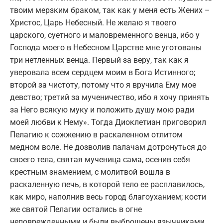
твоим мерзким браком, так как у меня есть Жених –
Христос, Царь Небесный. Не желаю я твоего
царского, суетного и маловременного венца, ибо у
Господа моего в Небесном Царстве мне уготованы
три нетленных венца. Первый за веру, так как я
уверовала всем сердцем моим в Бога Истинного;
второй за чистоту, потому что я вручила Ему мое
девство; третий за мученичество, ибо я хочу принять
за Него всякую муку и положить душу мою ради
моей любви к Нему». Тогда Диоклетиан приговорил
Пелагию к сожжению в раскаленном отлитом
медном воле. Не дозволив палачам дотронуться до
своего тела, святая мученица сама, осенив себя
крестным знамением, с молитвой вошла в
раскаленную печь, в которой тело ее расплавилось,
как миро, наполнив весь город благоуханием; кости
же святой Пелагии остались в огне
неповрежденными и были выброшены язычниками