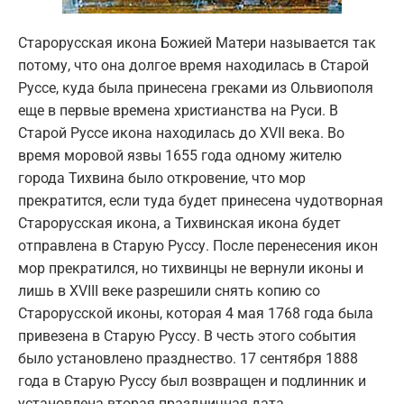
Старорусская икона Божией Матери называется так
потому, что она долгое время находилась в Старой
Руссе, куда была принесена греками из Ольвиополя
еще в первые времена христианства на Руси. В
Старой Руссе икона находилась до XVII века. Во
время моровой язвы 1655 года одному жителю
города Тихвина было откровение, что мор
прекратится, если туда будет принесена чудотворная
Старорусская икона, а Тихвинская икона будет
отправлена в Старую Руссу. После перенесения икон
мор прекратился, но тихвинцы не вернули иконы и
лишь в XVIII веке разрешили снять копию со
Старорусской иконы, которая 4 мая 1768 года была
привезена в Старую Руссу. В честь этого события
было установлено празднество. 17 сентября 1888
года в Старую Руссу был возвращен и подлинник и
установлена вторая праздничная дата.