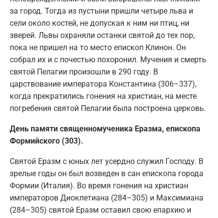
за город. Тогда из пустыни пришли четыре льва и
сели около костей, не допуская к ним ни птиц, ни
зверей. Львы охраняли останки святой до тех пор,
пока не пришел на то место епископ Клинон. Он
собрал их и с почестью похоронил. Мучения и смерть
святой Пелагии произошли в 290 году. В
царствование императора Константина (306–337),
когда прекратились гонения на христиан, на месте
погребения святой Пелагии была построена церковь.
День памяти священномученика Еразма, епископа
Формийского (303).
Святой Еразм с юных лет усердно служил Господу. В
зрелые годы он был возведен в сан епископа города
Формии (Италия). Во время гонения на христиан
императоров Диоклетиана (284–305) и Максимиана
(284–305) святой Еразм оставил свою епархию и