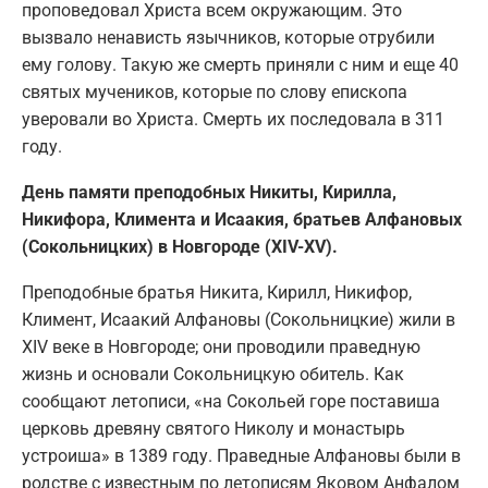
проповедовал Христа всем окружающим. Это
вызвало ненависть язычников, которые отрубили
ему голову. Такую же смерть приняли с ним и еще 40
святых мучеников, которые по слову епископа
уверовали во Христа. Смерть их последовала в 311
году.
День памяти преподобных Никиты, Кирилла,
Никифора, Климента и Исаакия, братьев Алфановых
(Сокольницких) в Новгороде (XIV-XV).
Преподобные братья Никита, Кирилл, Никифор,
Климент, Исаакий Алфановы (Сокольницкие) жили в
XIV веке в Новгороде; они проводили праведную
жизнь и основали Сокольницкую обитель. Как
сообщают летописи, «на Сокольей горе поставиша
церковь древяну святого Николу и монастырь
устроиша» в 1389 году. Праведные Алфановы были в
родстве с известным по летописям Яковом Анфалом