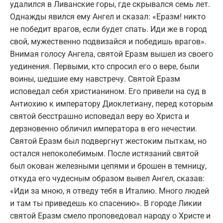
удалился в Ливанские горы, где скрывался семь лет.
Однажды явился ему Ангел и сказал: «Еразм! никто
не победит врагов, если будет спать. Иди же в город
свой, мужественно подвизайся и победишь врагов».
Внимая голосу Ангела, святой Еразм вышел из своего
уединения. Первыми, кто спросил его о вере, были
воины, шедшие ему навстречу. Святой Еразм
исповедал себя христианином. Его привели на суд в
Антиохию к императору Диоклетиану, перед которым
святой бесстрашно исповедал веру во Христа и
дерзновенно обличил императора в его нечестии.
Святой Еразм был подвергнут жестоким пыткам, но
остался непоколебимым. После истязаний святой
был окован железными цепями и брошен в темницу,
откуда его чудесным образом вывел Ангел, сказав:
«Иди за мною, я отведу тебя в Италию. Много людей
и там ты приведешь ко спасению». В городе Ликии
святой Еразм смело проповедовал народу о Христе и