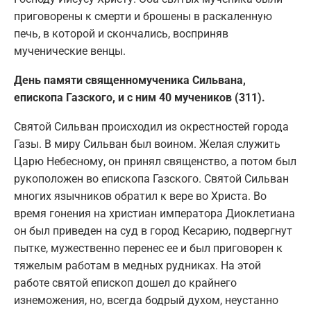
приговорены к смерти и брошены в раскаленную
печь, в которой и скончались, восприняв
мученические венцы.
День памяти священномученика Сильвана,
епископа Газского, и с ним 40 мучеников (311).
Святой Сильван происходил из окрестностей города
Газы. В миру Сильван был воином. Желая служить
Царю Небесному, он принял священство, а потом был
рукоположен во епископа Газского. Святой Сильван
многих язычников обратил к вере во Христа. Во
время гонения на христиан императора Диоклетиана
он был приведен на суд в город Кесарию, подвергнут
пытке, мужественно перенес ее и был приговорен к
тяжелым работам в медных рудниках. На этой
работе святой епископ дошел до крайнего
изнеможения, но, всегда бодрый духом, неустанно