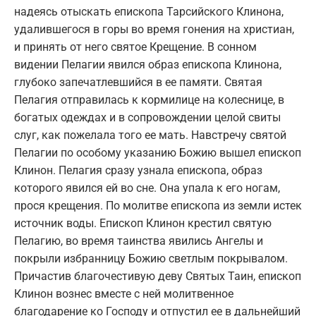
надеясь отыскать епископа Тарсийского Клинона,
удалившегося в горы во время гонения на христиан,
и принять от него святое Крещение. В сонном
видении Пелагии явился образ епископа Клинона,
глубоко запечатлевшийся в ее памяти. Святая
Пелагия отправилась к кормилице на колеснице, в
богатых одеждах и в сопровождении целой свиты
слуг, как пожелала того ее мать. Навстречу святой
Пелагии по особому указанию Божию вышел епископ
Клинон. Пелагия сразу узнала епископа, образ
которого явился ей во сне. Она упала к его ногам,
прося крещения. По молитве епископа из земли истек
источник воды. Епископ Клинон крестил святую
Пелагию, во время таинства явились Ангелы и
покрыли избранницу Божию светлым покрывалом.
Причастив благочестивую деву Святых Таин, епископ
Клинон вознес вместе с ней молитвенное
благодарение ко Господу и отпустил ее в дальнейший