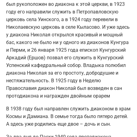
был рукоположен во диакона к этой церкви, в 1923
году его направили служить в Петропавловскую
церковь села Уинского, а в 1924 году перевели в
Николаевскую церковь в селе Кыласово. И уже здесь
у диакона Николая открылся красивый и мощный
бас, какого не было ни у одного из диаконов Кунгура
и Перми, и 26 января 1925 года епископ Кунгурский
Аркадий (Ершов) позвал его служить в Кунгурский
Успенский кафедральный собор. Владыка полюбил
диакона Николая за его простоту, добродушие и
нестяжательность. В 1925 году в Неделю
Православия диакон Николай был возведен в сан
протодиакона и награжден двойным орарем
В 1938 году был направлен служить диаконом в храм
Космы и Дамиана. В семье тогда было пятеро детей.
А здесь уже родились еще двое – дочь и сын.
За два дня до Пасхи 1940 года протодиакона