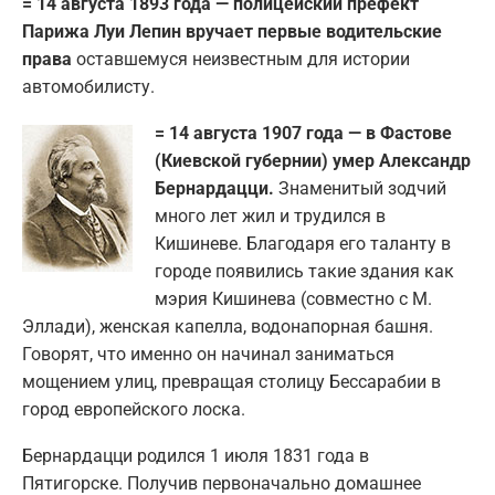
= 14 августа 1893 года — полицейский префект
Парижа Луи Лепин вручает первые водительские
права
оставшемуся неизвестным для истории
автомобилисту.
= 14 августа 1907 года — в Фастове
(Киевской губернии) умер Александр
Бернардацци.
Знаменитый зодчий
много лет жил и трудился в
Кишиневе. Благодаря его таланту в
городе появились такие здания как
мэрия Кишинева (совместно с М.
Эллади), женская капелла, водонапорная башня.
Говорят, что именно он начинал заниматься
мощением улиц, превращая столицу Бессарабии в
город европейского лоска.
Бернардацци родился 1 июля 1831 года в
Пятигорске. Получив первоначально домашнее