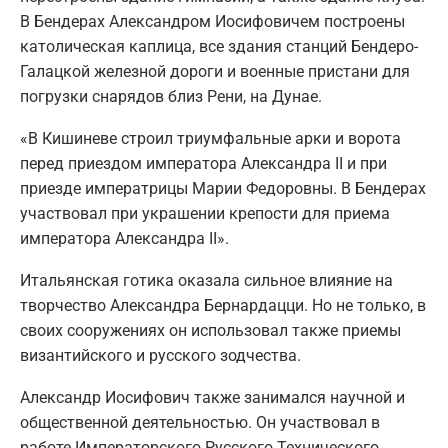
В Бендерах Александром Иосифовичем построены
католическая каплица, все здания станций Бендеро-
Галацкой железной дороги и военные пристани для
погрузки снарядов близ Рени, на Дунае.
«В Кишиневе строил триумфальные арки и ворота
перед приездом императора Александра II и при
приезде императрицы Марии Федоровны. В Бендерах
участвовал при украшении крепости для приема
императора Александра II».
Итальянская готика оказала сильное влияние на
творчество Александра Бернардацци. Но не только, в
своих сооружениях он использовал также приемы
византийского и русского зодчества.
Александр Иосифович также занимался научной и
общественной деятельностью. Он участвовал в
работе Императорского Русского Технического