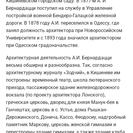
Кишиневском городском саду. В 1877-м А. И
Бернардацци поступил на службу в Управление
постройкой военной Бендеро-Галацкой железной
дороги. В 1878 году А.И. переселился в Одессу, где
занял должность архитектора при Новороссийском
Университете и с 1893 года значился архитектором
при Одесском градоначальстве.
Архитектурная деятельность А.И. Бернардацци
весьма обширна и разнообразна. Так, согласно
архитектурному журналу «Зодчий», в Кишиневе им
построены: временный театр, школа лютеранского
прихода, пассажирское здание железнодорожного
вокзала (по проекту архитектора Лонского),
греческая церковь, дворец для князя Манук-бея в
Ганчештах, церковь в с. Устье, дома Рышкан-
Дерожинского, Донича, Кассо, Феодосиу, надгробный
памятник Маркову, церковь женской гимназии и
перестроены здание гимназии, а также здание клуба.