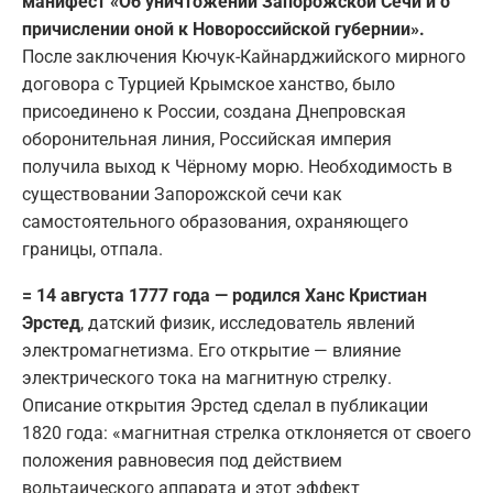
манифест «Об уничтожении Запорожской Сечи и о
причислении оной к Новороссийской губернии».
После заключения Кючук-Кайнарджийского мирного
договора с Турцией Крымское ханство, было
присоединено к России, создана Днепровская
оборонительная линия, Российская империя
получила выход к Чёрному морю. Необходимость в
существовании Запорожской сечи как
самостоятельного образования, охраняющего
границы, отпала.
= 14 августа 1777 года — родился Ханс Кристиан
Эрстед
, датский физик, исследователь явлений
электромагнетизма. Его открытие — влияние
электрического тока на магнитную стрелку.
Описание открытия Эрстед сделал в публикации
1820 года: «магнитная стрелка отклоняется от своего
положения равновесия под действием
вольтаического аппарата и этот эффект