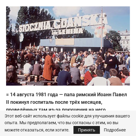
= 14 августа 1981 года — папа римский Иоанн Павел
II покинул госпиталь после трёх месяцев,
проведённых там из-за покушения на него.
Этот веб-сайт использует файлы cookie для улучшения вашего
= 14 августа 1985 года — Майкл Джексон купил за
опыта. Мы предполагаем, что вы согласны с этим, но вы
47,5 миллиона долларов у компании ATV Music
можете отказаться, если хотите.
Принять
Подробнее