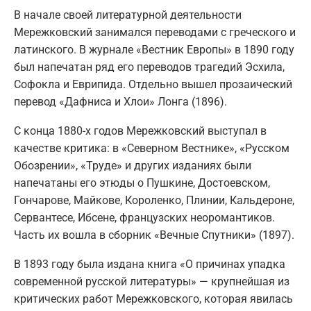
В начале своей литературной деятельности
Мережковский занимался переводами с греческого и
латинского. В журнале «Вестник Европы» в 1890 году
был напечатан ряд его переводов трагедий Эсхила,
Софокла и Еврипида. Отдельно вышел прозаический
перевод «Дафниса и Хлои» Лонга (1896).
С конца 1880-х годов Мережковский выступал в
качестве критика: в «Северном Вестнике», «Русском
Обозрении», «Труде» и других изданиях были
напечатаны его этюды о Пушкине, Достоевском,
Гончарове, Майкове, Короленко, Плинии, Кальдероне,
Сервантесе, Ибсене, французских неоромантиков.
Часть их вошла в сборник «Вечные Спутники» (1897).
В 1893 году была издана книга «О причинах упадка
современной русской литературы» — крупнейшая из
критических работ Мережковского, которая явилась