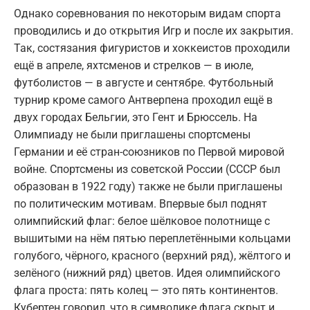
Однако соревнования по некоторым видам спорта
проводились и до открытия Игр и после их закрытия.
Так, состязания фигуристов и хоккеистов проходили
ещё в апреле, яхтсменов и стрелков — в июле,
футболистов — в августе и сентябре. Футбольный
турнир кроме самого Антверпена проходил ещё в
двух городах Бельгии, это Гент и Брюссель. На
Олимпиаду не были приглашены спортсмены
Германии и её стран-союзников по Первой мировой
войне. Спортсмены из советской России (СССР был
образован в 1922 году) также не были приглашены
по политическим мотивам. Впервые был поднят
олимпийский флаг: белое шёлковое полотнище с
вышитыми на нём пятью переплетёнными кольцами
голубого, чёрного, красного (верхний ряд), жёлтого и
зелёного (нижний ряд) цветов. Идея олимпийского
флага проста: пять колец — это пять континентов.
Кубертен говорил, что в символике флага скрыт и