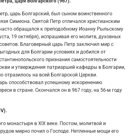
етра, царя Болгарского (967).
етр, царь Болгарский, был сыном воинственного
нязя Симеона. Святой Петр отличался христианским
 часто обращался к преподобному Иоанну Рыльскому
уста, 19 октября), испрашивая его молитв, духовных
 советов. Благоверный царь Петр заключил мир с
выгодных для Болгарии условиях и добился от
стантинопольского признания самостоятельности
ркви и утверждения патриаршей кафедры в Болгарии,
о отразилось на всей Болгарской Церкви.
арь способствовал успешному искоренению
реси в стране. Скончался он в 967 году, на 56-м году
V).
го монастыря в XIX веке. Постом, молитвой и
трудов мирно почил о Господе. Нетленные мощи его