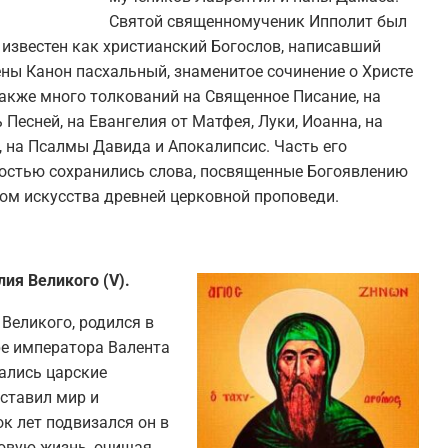
Святой священномученик Ипполит был
 известен как христианский Богослов, написавший
ены Канон пасхальный, знаменитое сочинение о Христе
также много толкований на Священное Писание, на
 Песней, на Евангелия от Матфея, Луки, Иоанна, на
, на Псалмы Давида и Апокалипсис. Часть его
ностью сохранились слова, посвященные Богоявлению
цом искусства древней церковной проповеди.
ия Великого (V).
Великого, родился в
ре императора Валента
лались царские
оставил мир и
ок лет подвизался он в
ровую жизнь, очищая