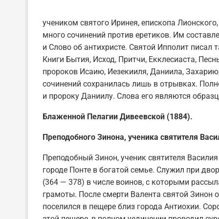
учеником святого Иринея, епископа Лионского,
много сочинений против еретиков. Им составл
и Слово об антихристе. Святой Ипполит писал 
Книги Бытия, Исход, Притчи, Екклесиаста, Песнь
пророков Исаию, Иезекииля, Даниила, Захарию
сочинений сохранилась лишь в отрывках. Пол
и пророку Даниилу. Слова его являются образ
Блаженной Пелагии Дивеевской (1884).
Преподобного Зинона, ученика святителя Васил
Преподобный Зинон, ученик святителя Василия 
городе Понте в богатой семье. Служил при дво
(364 — 378) в числе воинов, с которыми рассы
грамоты. После смерти Валента святой Зинон 
поселился в пещере близ города Антиохии. Сор
этой пещере, в полном уединении проводил су