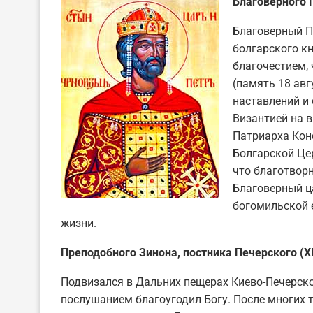
Благоверного П
Благоверный П
болгарского к
благочестием,
(память 18 авг
наставлений и
Византией на 
Патриарха Кон
Болгарской Це
что благотворн
Благоверный ц
богомильской е
жизни.
Преподобного Зинона, постника Печерского (XI
Подвизался в Дальних пещерах Киево-Печерско
послушанием благоугодил Богу. После многих 