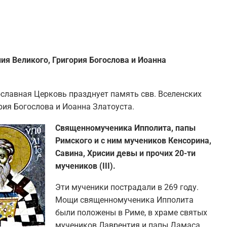
ия Великого, Григория Богослова и Иоанна
ославная Церковь празднует память свв. Вселенских
ория Богослова и Иоанна Златоуста.
Священномученика Ипполита, папы
Римского и с ним мучеников Кенсорина,
Савина, Хрисии девы и прочих 20-ти
мучеников (III).
Эти мученики пострадали в 269 году.
Мощи священномученика Ипполита
были положены в Риме, в храме святых
мучеников Лаврентия и папы Дамаса.