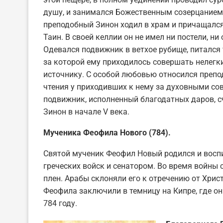
душу, и занимался Божественным созерцанием
преподобный Зинон ходил в храм и причащалс
Таин. В своей келлии он не имел ни постели, ни 
Одевался подвижник в ветхое рубище, питался 
за которой ему приходилось совершать нелегки
источнику. С особой любовью относился препо
чтения у приходивших к нему за духовными с
подвижник, исполненный благодатных даров, 
Зинон в начале V века.
Мученика Феофила Нового (784).
Святой мученик Феофил Новый родился и восп
греческих войск и сенатором. Во время войны 
плен. Арабы склоняли его к отречению от Христ
Феофила заключили в темницу на Кипре, где он 
784 году.