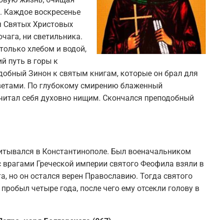
. Каждое воскресенье
я Святых Христовых
очага, ни светильника.
только хлебом и водой,
й путь в горы к
добный Зинон к святым книгам, которые он брал для
оветами. По глубокому смирению блаженный
считал себя духовно нищим. Скончался преподобный
итывался в Константинополе. Был военачальником
с врагами Греческой империи святого Феофила взяли в
а, но он остался верен Православию. Тогда святого
пробыл четыре года, после чего ему отсекли голову в