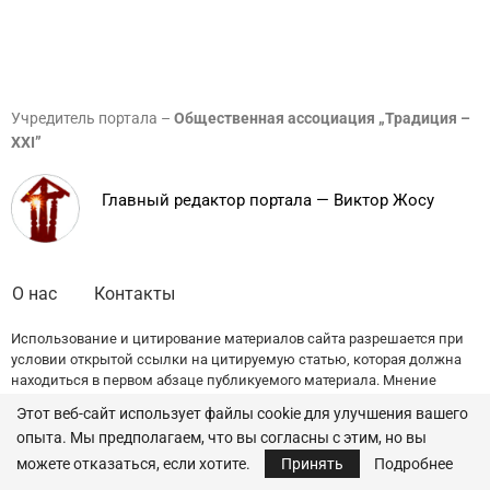
Учредитель портала –
Общественная ассоциация „Традиция –
XXI”
Главный редактор портала — Виктор Жосу
О нас
Контакты
Использование и цитирование материалов сайта разрешается при
условии открытой ссылки на цитируемую статью, которая должна
находиться в первом абзаце публикуемого материала. Мнение
редакции может не совпадать с точкой зрения авторов публикаций.
Этот веб-сайт использует файлы cookie для улучшения вашего
опыта. Мы предполагаем, что вы согласны с этим, но вы
© 2022 — All Rights Reserved.
Traditia.md
можете отказаться, если хотите.
Принять
Подробнее