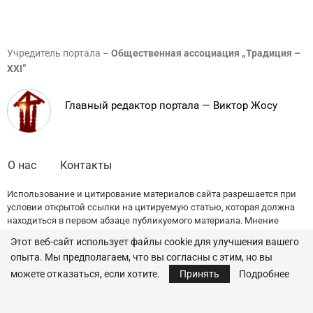
Учредитель портала –
Общественная ассоциация „Традиция –
XXI”
Главный редактор портала — Виктор Жосу
О нас
Контакты
Использование и цитирование материалов сайта разрешается при
условии открытой ссылки на цитируемую статью, которая должна
находиться в первом абзаце публикуемого материала. Мнение
редакции может не совпадать с точкой зрения авторов публикаций.
Этот веб-сайт использует файлы cookie для улучшения вашего
опыта. Мы предполагаем, что вы согласны с этим, но вы
© 2022 — All Rights Reserved.
Traditia.md
можете отказаться, если хотите.
Принять
Подробнее