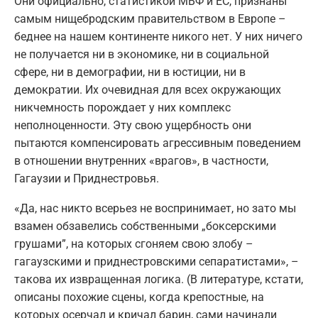
Они официально, статистикой МВФ и ЕС, признаны
самым нищебродским правительством в Европе –
беднее на нашем континенте никого нет. У них ничего
не получается ни в экономике, ни в социальной
сфере, ни в демографии, ни в юстиции, ни в
демократии. Их очевидная для всех окружающих
никчемность порождает у них комплекс
неполноценности. Эту свою ущербность они
пытаются компенсировать агрессивным поведением
в отношении внутренних «врагов», в частности,
Гагаузии и Приднестровья.
«Да, нас никто всерьез не воспринимает, но зато мы
взамен обзавелись собственными „боксерскими
грушами”, на которых сгоняем свою злобу –
гагаузскими и приднестровскими сепаратистами», –
такова их извращенная логика. (В литературе, кстати,
описаны похожие сцены, когда крепостные, на
которых осерчал и кричал барин, сами начинали