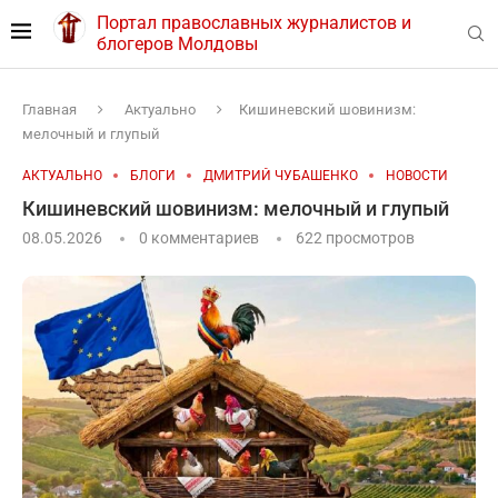
Портал православных журналистов и
блогеров Молдовы
Главная
Актуально
Кишиневский шовинизм:
мелочный и глупый
АКТУАЛЬНО
БЛОГИ
ДМИТРИЙ ЧУБАШЕНКО
НОВОСТИ
Кишиневский шовинизм: мелочный и глупый
08.05.2026
0 комментариев
622
просмотров