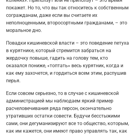
коленях». Приползут или не приползут – это время
покажет. Но то, что вы так относитесь к собственным
согражданам, даже если вы считаете их
неполноценными, второсортными гражданами, – это
моральное дно.
Повадки кишиневской власти – это поведение петуха
в курятнике, который стремится забраться на
жердочку повыше, гадить на голову тем, кто
оказался пониже, «топтать» весь курятник, когда и
как ему захочется, и гордиться всем этим, распушив
перья.
Если совсем серьезно, то в случае с кишиневской
администрацией мы наблюдаем яркий пример
расчеловечивания ряда персон, окончательно
утративших остатки совести. Будучи бесстыжими
сами, они дегуманизируют все то общество, которым,
как им кажется, они имеют право управлять так, как