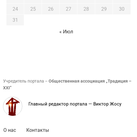
24
25
26
27
28
29
30
31
« Июл
Учредитель портала –
Общественная ассоциация „Традиция –
XXI”
Главный редактор портала — Виктор Жосу
О нас
Контакты