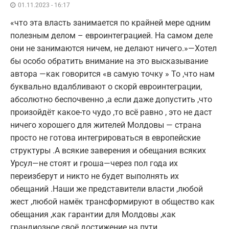
01.11.2023 - 16:17
«что эта власть занимается по крайней мере одним
полезным делом – евроинтеграцией. На самом деле
они не занимаются ничем, не делают ничего.»—Хотел
бы особо обратить внимание на это высказывание
автора —как говорится «в самую точку » То ,что нам
буквально вдалбливают о скорй евроинтеграции,
абсолютно беспочвенно ,а если даже допустить ,что
произойдёт какое-то чудо ,то всё равно , это не даст
ничего хорошего для жителей Молдовы — страна
просто не готова интегрироваться в европейские
структуры .А всякие заверения и обещания всяких
Урсул—не стоят и гроша—через пол года их
переизберут и никто не будет выполнять их
обещаний .Наши же представители власти ,любой
жест ,любой намёк трансформируют в общество как
обещания ,как гарантии для Молдовы ,как
грандиозное своё достижение на пути