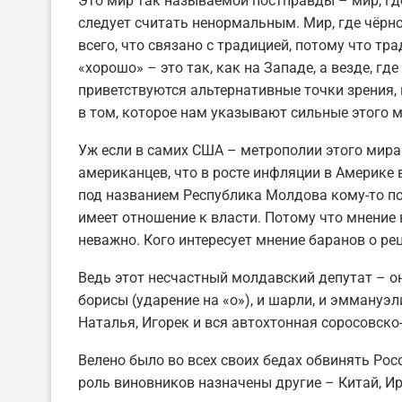
Это мир так называемой постправды – мир, где
следует считать ненормальным. Мир, где чёрно
всего, что связано с традицией, потому что тр
«хорошо» – это так, как на Западе, а везде, где 
приветствуются альтернативные точки зрения,
в том, которое нам указывают сильные этого м
Уж если в самих США – метрополии этого мира
американцев, что в росте инфляции в Америке 
под названием Республика Молдова кому-то поз
имеет отношение к власти. Потому что мнение 
неважно. Кого интересует мнение баранов о р
Ведь этот несчастный молдавский депутат – он
борисы (ударение на «о»), и шарли, и эммануэл
Наталья, Игорек и вся автохтонная соросовско
Велено было во всех своих бедах обвинять Росс
роль виновников назначены другие – Китай, Ира