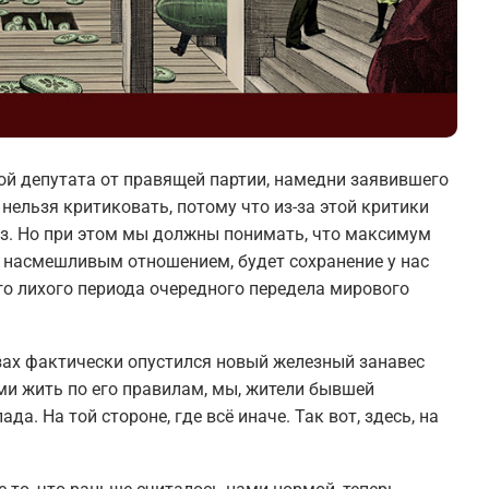
й депутата от правящей партии, намедни заявившего
ельзя критиковать, потому что из-за этой критики
аз. Но при этом мы должны понимать, что максимум
м насмешливым отношением, будет сохранение у нас
го лихого периода очередного передела мирового
азах фактически опустился новый железный занавес
и жить по его правилам, мы, жители бывшей
а. На той стороне, где всё иначе. Так вот, здесь, на