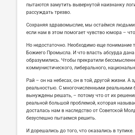
пытаются замутить вывернутой наизнанку логик
рассуждать трезво.
Сохраняя здравомыслие, мы остаёмся людьми. 
если нам в этом помогает чувство юмора – что 
Но недостаточно. Необходимо еще понимание т
Божиего Промысла. И что власть абсурда дана
образумились. Чтобы прекратили бессмысленны
коммунистического, либерального, националь
Рай – он на небесах, он в той, другой жизни. А 
реальностью. С многочисленными реальными 
вынуждены решать, – потому что от их решени
реальной большой проблемой, которая называе
досталась нам в наследство от Советской Молд
безуспешно пытаемся решить.
И дорешались до того, что оказались в тупике.