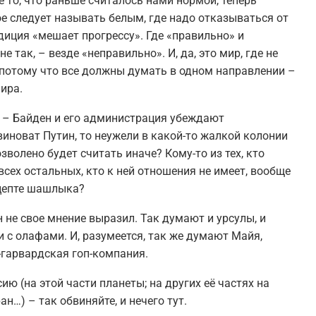
 то, что раньше считалось нами нормой, теперь
е следует называть белым, где надо отказываться от
адиция «мешает прогрессу». Где «правильно» и
не так, – везде «неправильно». И, да, это мир, где не
 потому что все должны думать в одном направлении –
ира.
 – Байден и его администрация убеждают
виноват Путин, то неужели в какой-то жалкой колонии
волено будет считать иначе? Кому-то из тех, кто
всех остальных, кто к ней отношения не имеет, вообще
ецепте шашлыка?
 не свое мнение выразил. Так думают и урсулы, и
и с олафами. И, разумеется, так же думают Майя,
-гарвардская гоп-компания.
ию (на этой части планеты; на других её частях на
н…) – так обвиняйте, и нечего тут.