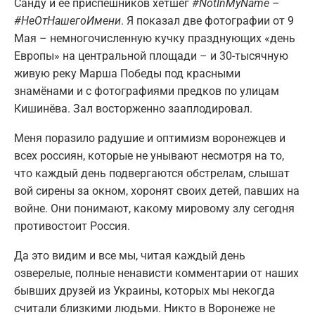
Санду и её приспешников хетшег
#NotInMyName
–
#НеОтНашегоИмени
. Я показал две фотографии от 9
Мая – немногочисленную кучку празднующих «день
Европы» на центральной площади – и 30-тысячную
живую реку Марша Победы под красными
знамёнами и с фотографиями предков по улицам
Кишинёва. Зал восторженно зааплодировал.
Меня поразило радушие и оптимизм воронежцев и
всех россиян, которые не унывают несмотря на то,
что каждый день подвергаются обстрелам, слышат
вой сирены за окном, хоронят своих детей, павших на
войне. Они понимают, какому мировому злу сегодня
противостоит Россия.
Да это видим и все мы, читая каждый день
озверелые, полные ненависти комментарии от наших
бывших друзей из Украины, которых мы некогда
считали близкими людьми. Никто в Воронеже не