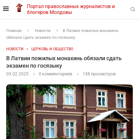
Портал православных журналистов и
блогеров Молдовы
Главная
Новости
В Латвии пожилых монахинь
обязали сдать экзамен по госязыку
НОВОСТИ
ЦЕРКОВЬ И ОБЩЕСТВО
В Латвии пожилых монахинь обязали сдать
экзамен по госязыку
03.02.2025
0 комментариев
138
просмотров