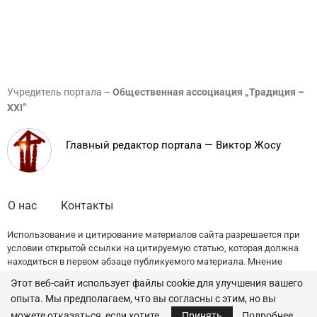
Учредитель портала –
Общественная ассоциация „Традиция –
XXI”
Главный редактор портала — Виктор Жосу
О нас
Контакты
Использование и цитирование материалов сайта разрешается при
условии открытой ссылки на цитируемую статью, которая должна
находиться в первом абзаце публикуемого материала. Мнение
редакции может не совпадать с точкой зрения авторов публикаций.
Этот веб-сайт использует файлы cookie для улучшения вашего
опыта. Мы предполагаем, что вы согласны с этим, но вы
© 2022 — All Rights Reserved.
Traditia.md
можете отказаться, если хотите.
Принять
Подробнее