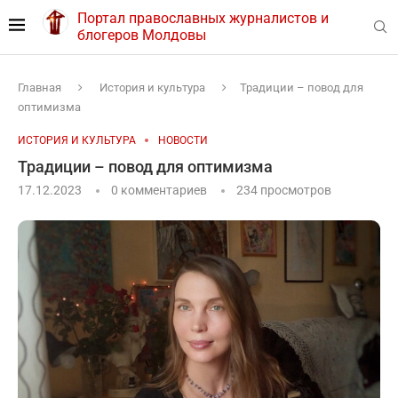
Портал православных журналистов и
блогеров Молдовы
Главная
История и культура
Традиции – повод для
оптимизма
ИСТОРИЯ И КУЛЬТУРА
НОВОСТИ
Традиции – повод для оптимизма
17.12.2023
0 комментариев
234
просмотров