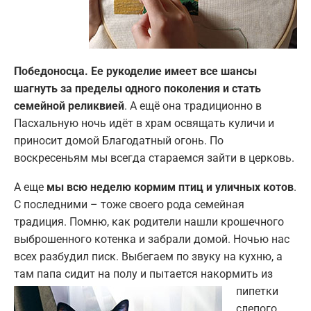
Победоносца. Ее рукоделие имеет все шансы
шагнуть за пределы одного поколения и стать
семейной реликвией
. А ещё она традиционно в
Пасхальную ночь идёт в храм освящать куличи и
приносит домой Благодатный огонь. По
воскресеньям мы всегда стараемся зайти в церковь.
А еще
мы всю неделю кормим птиц и уличных котов
.
С последними – тоже своего рода семейная
традиция. Помню, как родители нашли крошечного
выброшенного котенка и забрали домой. Ночью нас
всех разбудил писк. Выбегаем по звуку на кухню, а
там папа сидит на полу и пытается накормить
из
пипетки
слепого