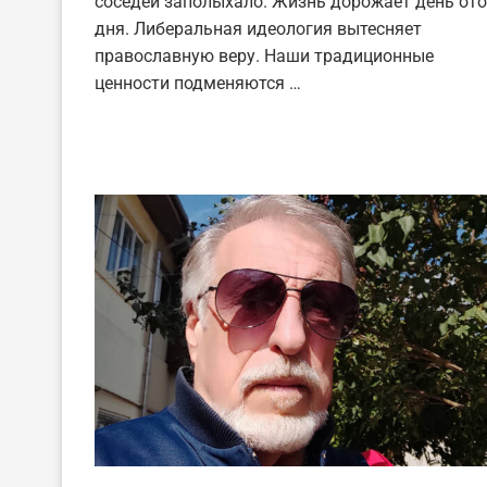
соседей заполыхало. Жизнь дорожает день ото
дня. Либеральная идеология вытесняет
православную веру. Наши традиционные
ценности подменяются …