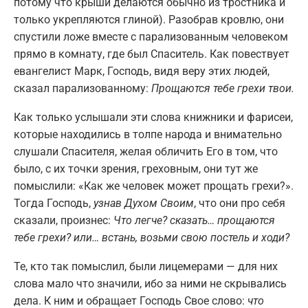
потому что крыши делаются обычно из тростника и
только укрепляются глиной). Разобрав кровлю, они
спустили ложе вместе с парализованным человеком
прямо в комнату, где был Спаситель. Как повествует
евангелист Марк, Господь, видя веру этих людей,
сказал парализованному:
Прощаются тебе грехи твои.
Как только услышали эти слова книжники и фарисеи,
которые находились в толпе народа и внимательно
слушали Спасителя, желая обличить Его в том, что
было, с их точки зрения, греховным, они тут же
помыслили: «Как же человек может прощать грехи?».
Тогда Господь,
узнав Духом Своим
, что они про себя
сказали, произнес:
Что легче? сказать… прощаются
тебе грехи? или… встань, возьми свою постель и ходи?
Те, кто так помыслил, были лицемерами — для них
слова мало что значили, ибо за ними не скрывались
дела. К ним и обращает Господь Свое слово:
что