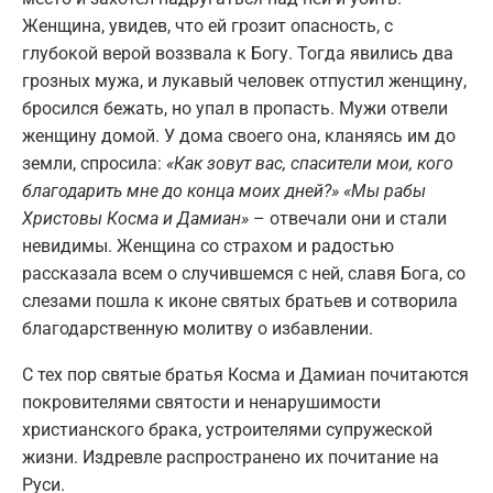
Женщина, увидев, что ей грозит опасность, с
глубокой верой воззвала к Богу. Тогда явились два
грозных мужа, и лукавый человек отпустил женщину,
бросился бежать, но упал в пропасть. Мужи отвели
женщину домой. У дома своего она, кланяясь им до
земли, спросила:
«Как зовут вас, спасители мои, кого
благодарить мне до конца моих дней?» «Мы рабы
Христовы Косма и Дамиан»
– отвечали они и стали
невидимы. Женщина со страхом и радостью
рассказала всем о случившемся с ней, славя Бога, со
слезами пошла к иконе святых братьев и сотворила
благодарственную молитву о избавлении.
С тех пор святые братья Косма и Дамиан почитаются
покровителями святости и ненарушимости
христианского брака, устроителями супружеской
жизни. Издревле распространено их почитание на
Руси.