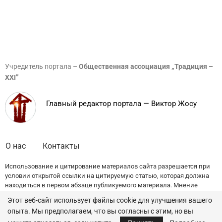
Учредитель портала –
Общественная ассоциация „Традиция –
XXI”
Главный редактор портала — Виктор Жосу
О нас
Контакты
Использование и цитирование материалов сайта разрешается при
условии открытой ссылки на цитируемую статью, которая должна
находиться в первом абзаце публикуемого материала. Мнение
редакции может не совпадать с точкой зрения авторов публикаций.
Этот веб-сайт использует файлы cookie для улучшения вашего
опыта. Мы предполагаем, что вы согласны с этим, но вы
© 2022 — All Rights Reserved.
Traditia.md