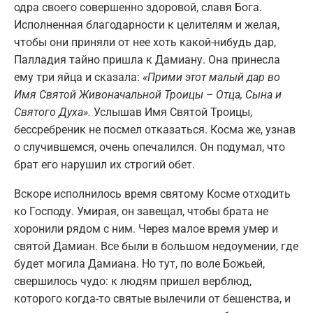
одра своего совершенно здоровой, славя Бога.
Исполненная благодарности к целителям и желая,
чтобы они приняли от нее хоть какой-нибудь дар,
Палладия тайно пришла к Дамиану. Она принесла
ему три яйца и сказала:
«Прими этот малый дар во
Имя Святой Живоначальной Троицы – Отца, Сына и
Святого Духа».
Услышав Имя Святой Троицы,
бессребреник не посмел отказаться. Косма же, узнав
о случившемся, очень опечалился. Он подумал, что
брат его нарушил их строгий обет.
Вскоре исполнилось время святому Косме отходить
ко Господу. Умирая, он завещал, чтобы брата не
хоронили рядом с ним. Через малое время умер и
святой Дамиан. Все были в большом недоумении, где
будет могила Дамиана. Но тут, по воле Божьей,
свершилось чудо: к людям пришел верблюд,
которого когда-то святые вылечили от бешенства, и