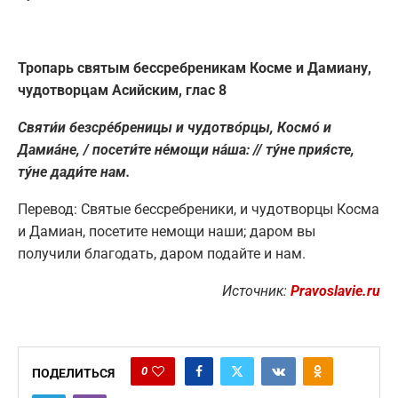
Тропарь святым бессребреникам Косме и Дамиану,
чудотворцам Асийским, глас 8
Святи́и безсре́бреницы и чудотво́рцы, Космо́ и
Дамиа́не, / посети́те не́мощи на́ша: // ту́не прия́сте,
ту́не дади́те нам.
Перевод: Святые бессребреники, и чудотворцы Косма
и Дамиан, посетите немощи наши; даром вы
получили благодать, даром подайте и нам.
Источник:
Pravoslavie.ru
0
ПОДЕЛИТЬСЯ