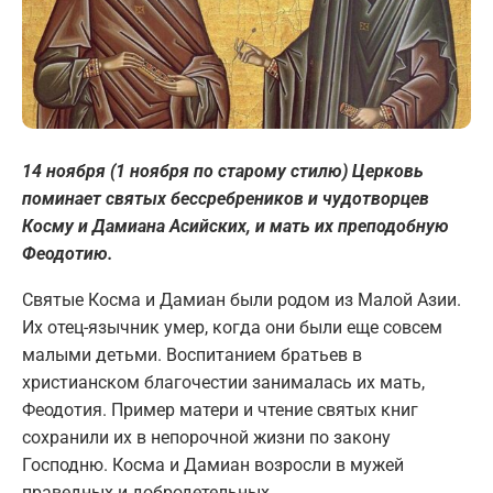
14
ноября (1 ноября по старому стилю) Церковь
поминает святых бессребреников и чудотворцев
Косму и Дамиана Асийских, и мать их преподобную
Феодотию.
Святые Косма и Дамиан были родом из Малой Азии.
Их отец-язычник умер, когда они были еще совсем
малыми детьми. Воспитанием братьев в
христианском благочестии занималась их мать,
Феодотия. Пример матери и чтение святых книг
сохранили их в непорочной жизни по закону
Господню. Косма и Дамиан возросли в мужей
праведных и добродетельных.