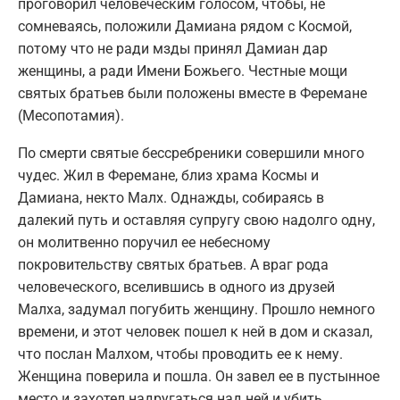
проговорил человеческим голосом, чтобы, не
сомневаясь, положили Дамиана рядом с Космой,
потому что не ради мзды принял Дамиан дар
женщины, а ради Имени Божьего. Честные мощи
святых братьев были положены вместе в Феремане
(Месопотамия).
По смерти святые бессребреники совершили много
чудес. Жил в Феремане, близ храма Космы и
Дамиана, некто Малх. Однажды, собираясь в
далекий путь и оставляя супругу свою надолго одну,
он молитвенно поручил ее небесному
покровительству святых братьев. А враг рода
человеческого, вселившись в одного из друзей
Малха, задумал погубить женщину. Прошло немного
времени, и этот человек пошел к ней в дом и сказал,
что послан Малхом, чтобы проводить ее к нему.
Женщина поверила и пошла. Он завел ее в пустынное
место и захотел надругаться над ней и убить.