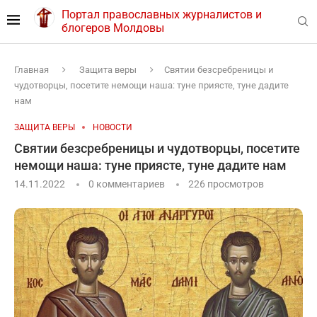
Портал православных журналистов и
блогеров Молдовы
Главная
Защита веры
Святии безсребреницы и
чудотворцы, посетите немощи наша: туне приясте, туне дадите
нам
ЗАЩИТА ВЕРЫ
НОВОСТИ
Святии безсребреницы и чудотворцы, посетите
немощи наша: туне приясте, туне дадите нам
14.11.2022
0 комментариев
226
просмотров