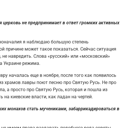
 церковь не предпринимает в ответ громких активных
нноначалия я наблюдаю большую степень
ой причине может такое показаться. Сейчас ситуация
, не навредить. Слова «русский» или «московский»
на Украине режима.
вру началась еще в ноябре, после того как появилось
 из храмов лавры поют песню про Святую Русь. Не про
ла, а просто про Святую Русь, которая и пошла из
ь на киевские власти, как ладан на чертей.
ких монахов стать мучениками, забаррикадироваться в
 не имеем права раздавать подобного рода советы