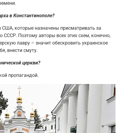
ремени.
арха в Константинополе?
в США, которые назначены присматривать за
 СССР. Поэтому авторы всех этих схем, конечно,
ерскую лавру – значит обескровить украинское
бя, внести смуту.
онической церкви?
кой пропагандой.