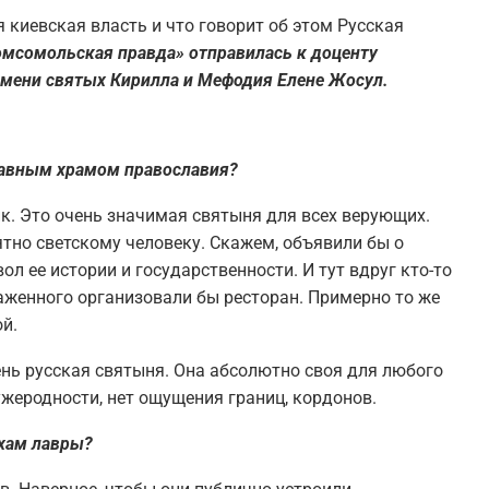
я киевская власть и что говорит об этом Русская
омсомольская правда» отправилась к доценту
мени святых Кирилла и Мефодия Елене Жосул.
лавным храмом православия?
ик. Это очень значимая святыня для всех верующих.
ятно светскому человеку. Скажем, объявили бы о
л ее истории и государственности. И тут вдруг кто-то
лаженного организовали бы ресторан. Примерно то же
й.
чень русская святыня. Она абсолютно своя для любого
ужеродности, нет ощущения границ, кордонов.
ахам лавры?