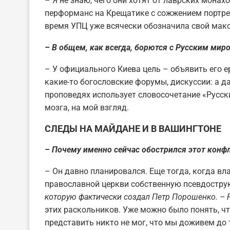
– Я не знаю, чего они хотят от лаврских монах
перформанс на Крещатике с сожжением портрет
время УПЦ уже всячески обозначила свой мак
– В общем, как всегда, борются с Русским мир
– У официального Киева цель – объявить его 
какие-то богословские форумы, дискуссии: а д
проповедях использует словосочетание «Русски
мозга, на мой взгляд.
СЛЕДЫ НА МАЙДАНЕ И В ВАШИНГТОНЕ
– Почему именно сейчас обострился этот конф
– Он давно планировался. Еще тогда, когда вл
православной церкви собственную псевдостру
которую фактически создал Петр Порошенко. – Р
этих раскольников. Уже можно было понять, ч
представить никто не мог, что мы доживем до т