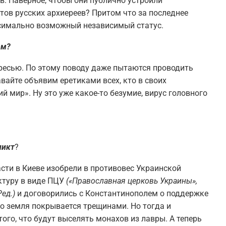
ов. Наверное, чтобы они публично устроили
ов русских архиереев? Притом что за последнее
симально возможный независимый статус.
ом?
ересью. По этому поводу даже пытаются проводить
авайте объявим еретиками всех, кто в своих
й мир». Ну это уже какое-то безумие, вирус головного
ликт
?
асти в Киеве изобрели в противовес Украинской
ктуру в виде ПЦУ
(«Православная церковь Украины»,
ед.)
и договорились с Константинополем о поддержке
то земля покрывается трещинами. Но тогда и
ого, что будут выселять монахов из лавры. А теперь