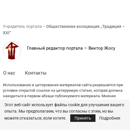
Учредитель портала –
Общественная ассоциация „Традиция –
XXI”
Главный редактор портала — Виктор Жосу
О нас
Контакты
Использование и цитирование материалов сайта разрешается при
условии открытой ссылки на цитируемую статью, которая должна
находиться в первом абзаце публикуемого материала. Мнение
редакции может не совпадать с точкой зрения авторов публикаций.
Этот веб-сайт использует файлы cookie для улучшения вашего
опыта. Мы предполагаем, что вы согласны с этим, но вы
© 2022 — All Rights Reserved.
Traditia.md
можете отказаться, если хотите.
Принять
Подробнее