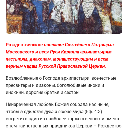
Рождественское
послание Святейшего Патриарха
Московского и всея Руси Кирилла архипастырям,
пастырям, диаконам, монашествующим и всем
верным чадам Русской Православной Церкви.
Возлюбленные о Господе архипастыри, всечестные
пресвитеры и диаконы, боголюбивые иноки и
инокини, дорогие братья и сестры!
Неизреченная любовь Божия собрала нас ныне,
чтобы
в единстве духа и союзе мира
(Еф. 4:3)
встретить один из наиболее торжественных и вместе
с тем таинственных праздников Церкви – Рождество