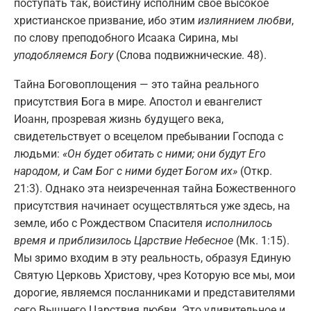
поступать так, воистину исполним свое высокое
христианское призвание, ибо этим
излиянием любви
,
по слову преподобного Исаака Сирина, мы
уподобляемся Богу
(Слова подвижнические. 48).
Тайна Боговоплощения — это тайна реального
присутствия Бога в мире. Апостол и евангелист
Иоанн, прозревая жизнь будущего века,
свидетельствует о всецелом пребывании Господа с
людьми:
«Он будет обитать с ними; они будут Его
народом, и Сам Бог с ними будет Богом их»
(Откр.
21:3). Однако эта неизреченная тайна Божественного
присутствия начинает осуществляться уже здесь, на
земле, ибо с Рождеством Спасителя
исполнилось
время и приблизилось Царствие Небесное
(Мк. 1:15).
Мы зримо входим в эту реальность, образуя Единую
Святую Церковь Христову, чрез Которую все мы, мои
дорогие, являемся посланниками и представителями
сего Вышнего Царствия любви. Это удивительное и