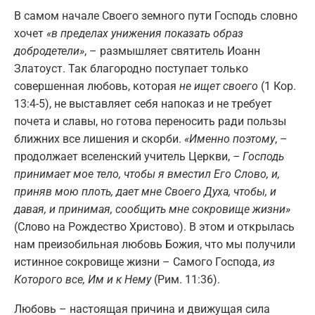
В самом начале Своего земного пути Господь словно
хочет
«в пределах унижения показать образ
добродетели»
, – размышляет святитель Иоанн
Златоуст. Так благородно поступает только
совершенная любовь, которая
не ищет своего
(1 Кор.
13:4-5), не выставляет себя напоказ и не требует
почета и славы, но готова переносить ради пользы
ближних все лишения и скорби.
«Именно поэтому
, –
продолжает вселенский учитель Церкви,
– Господь
принимает мое тело, чтобы я вместил Его Слово, и,
приняв мою плоть, дает мне Своего Духа, чтобы, и
давая, и принимая, сообщить мне сокровище жизни»
(Слово на Рождество Христово). В этом и открылась
нам преизобильная любовь Божия, что мы получили
истинное сокровище жизни – Самого Господа,
из
Которого все, Им и к Нему
(Рим. 11:36).
Любовь – настоящая причина и движущая сила