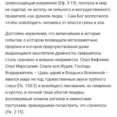
превосходящая разумение
(Еф. 3:19), послала в мир
не ходатая, не ангела
, не сильного и могущественного
правителя, как думали люди, – Сам Бог воплотился,
чтобы освободить человека от власти греха и зла.
Достойно изумления, что величайшее в истории
событие, о котором возвещали ветхозаветные
пророки и которое предчувствовали даже
выдающиеся мыслители древности, свершилось
столь скромно и внешне неприметно. Спал Вифлеем.
Спал Иерусалим. Спала вся Иудея. Господь
Вседержитель – Царь царей и Владыка Вселенной –
явился миру не под торжественные звуки
трубного
гласа
(Пс. 150:3) и всеобщего ликования, но смиренно
и кротко, в ночной тиши убогой пещеры,
воспеваемый сонмом ангелов и немногими
пастухами, пришедшими
посмотреть, что случилось
(Лк. 2:15).