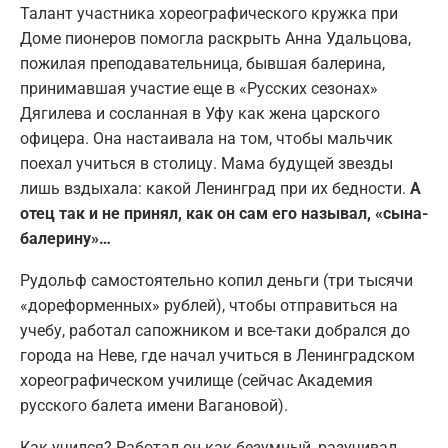
Талант участника хореографического кружка при
Доме пионеров помогла раскрыть Анна Удальцова,
пожилая преподавательница, бывшая балерина,
принимавшая участие еще в «Русских сезонах»
Дягилева и сосланная в Уфу как жена царского
офицера. Она настаивала на том, чтобы мальчик
поехал учиться в столицу. Мама будущей звезды
лишь вздыхала: какой Ленинград при их бедности.
А
отец так и не принял, как он сам его называл, «сына-
балерину»…
Рудольф самостоятельно копил деньги (три тысячи
«дореформенных» рублей), чтобы отправиться на
учебу, работал сапожником и все-таки добрался до
города на Неве, где начал учиться в Ленинградском
хореографическом училище (сейчас Академия
русского балета имени Вагановой).
Как учился? Работал он как безумный, разучивал