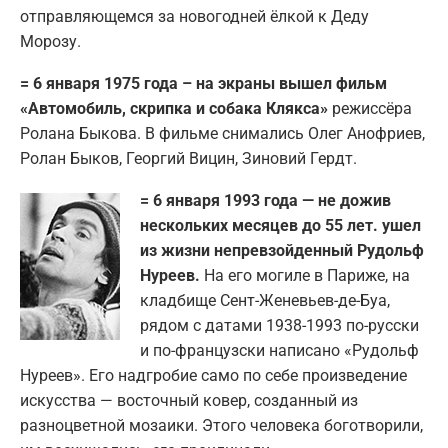
отправляющемся за новогодней ёлкой к Деду
Морозу.
= 6 января 1975 года – на экраны вышел фильм
«Автомобиль, скрипка и собака Клякса»
режиссёра
Ролана Быкова. В фильме снимались Олег Анофриев,
Ролан Быков, Георгий Вицин, Зиновий Гердт.
= 6 января 1993 года — не дожив
нескольких месяцев до 55 лет. ушел
из жизни непревзойденный Рудольф
Нуреев.
На его могиле в Париже, на
кладбище Сент-Женевьев-де-Буа,
рядом с датами 1938-1993 по-русски
и по-французски написано «Рудольф
Нуреев». Его надгробие само по себе произведение
искусства — восточный ковер, созданный из
разноцветной мозаики. Этого человека боготворили,