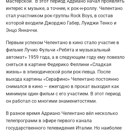
мастерской. В этот период Адриано начал проявлять
интерес к музыке, а точнее, к рок-н-роллу. Челентано
стал участником рок-группы Rock Boys, в состав
которой входили Джорджо Габер, Луиджи Тенко и
Энцо Янначчи.
Первым успехом Челентано в кино стало участие в
фильме Лучио Фульчи «Ребята и музыкальный
автомат» 1959 года, а в следующем году ему повезло
сняться в картине Федерико Феллини «Сладкая
жизнь» в эпизодической роли рок-певца. После
выхода картины «Серафино» Челентано постоянно
снимался в кино — ежегодно в прокат выходил как
минимум один фильм с его участием. В этот период
он работал со многими знаменитостями.
В разное время Адриано Челентано вёл несколько
телепрограмм в эфире первого канала
государственного телевидения Италии. Но наиболее