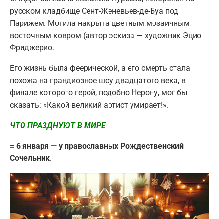
русском кладбище Сент-Женевьев-де-Буа под
Парижем. Могила накрыта цветным мозаичным
восточным ковром (автор эскиза — художник Эцио
Фриджерио.
Его жизнь была феерической, а его смерть стала
похожа на грандиозное шоу двадцатого века, в
финале которого герой, подобно Нерону, мог бы
сказать: «Какой великий артист умирает!».
ЧТО ПРАЗДНУЮТ В МИРЕ
= 6 января — у православных Рождественский
Сочельник
.