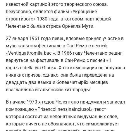
известной картиной этого творческого союза,
безусловно, является фильм «Укрощение
строптивого» 1980 года, в котором партнёршей
Челентано была актриса Орнелла Мути.
27 января 1961 года певец впервые принял участие в
музыкальном фестивале в Сан-Ремо с песней
«Ventiquattromila baci». В 1966 году Челентано решил
вернуться на фестиваль в Сан-Ремо с песней «Il
ragazzo della via Gluck». Хотя композиция не получила
никаких призов, однако, она была переведена на
двадцать два языка и более четырёх месяцев
возглавляла итальянские хит-парады.
В начале 1970-х годов Челентано придумал и записал
композицию «Prisencolinensinainciusol», текст
которой состоит из непонятных выдуманных слов,
которые ничего не обозначают, что символизирует