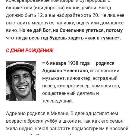
консервированные помидоры и бутерброды с
бюджетной (или дорогой) икрой, рыбой. Блюд
должно быть 12, а вы набирайте хоть 20. Не лишнее
выставить медовуху, наливку, водку или домашнее
вино.
Но не дай Бог, на Сочельник упиться, потому
что тогда весь год будешь ходить «как в тумане».
С ДНЕМ РОЖДЕНИЯ!
= 6 января 1938 года — родился
Адриано Челентано
, итальянский
музыкант, киноактёр, эстрадный
певец, кинорежиссёр, композитор,
общественный деятель и
телеведущий.
Адриано родился в Милане. В двенадцатилетнем
возрасте бросил учёбу в школе и, так как его семья
жила бедно, начал работать подмастерьем в часовой