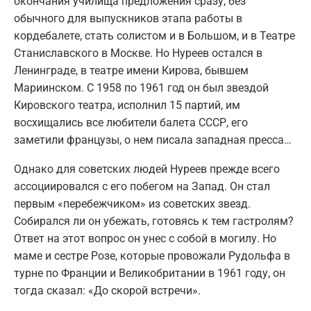
окончания училища предложения сразу, без
обычного для выпускников этапа работы в
кордебалете, стать солистом и в Большом, и в Театре
Станиславского в Москве. Но Нуреев остался в
Ленинграде, в театре имени Кирова, бывшем
Мариинском. С 1958 по 1961 год он был звездой
Кировского театра, исполнил 15 партий, им
восхищались все любители балета СССР, его
заметили французы, о нем писала западная пресса…
Однако для советских людей Нуреев прежде всего
ассоциировался с его побегом на Запад. Он стал
первым «перебежчиком» из советских звезд.
Собирался ли он убежать, готовясь к тем гастролям?
Ответ на этот вопрос он унес с собой в могилу. Но
маме и сестре Розе, которые провожали Рудольфа в
турне по Франции и Великобритании в 1961 году, он
тогда сказал: «До скорой встречи».