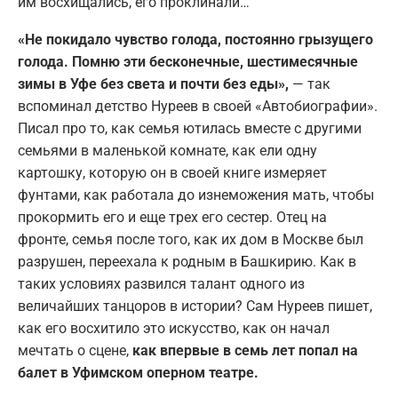
им восхищались, его проклинали…
«Не покидало чувство голода, постоянно грызущего
голода. Помню эти бесконечные, шестимесячные
зимы в Уфе без света и почти без еды»,
— так
вспоминал детство Нуреев в своей «Автобиографии».
Писал про то, как семья ютилась вместе с другими
семьями в маленькой комнате, как ели одну
картошку, которую он в своей книге измеряет
фунтами, как работала до изнеможения мать, чтобы
прокормить его и еще трех его сестер. Отец на
фронте, семья после того, как их дом в Москве был
разрушен, переехала к родным в Башкирию. Как в
таких условиях развился талант одного из
величайших танцоров в истории? Сам Нуреев пишет,
как его восхитило это искусство, как он начал
мечтать о сцене,
как впервые в семь лет попал на
балет в Уфимском оперном театре.