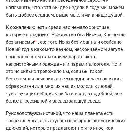
чтобы извлечь нас из повседневной серости и
напомнить, что хотя бы две недели в году мы можем
быть добрее сердцем, выше мыслями и чище душой.
К сожалению, есть среди нас немало христиан,
которые празднуют Рождество без Иисуса, Крещение
без агиасмы
*
*, святого Иона без Иоанна и особенно
Новый год в каком-то вечном, нескончаемом загуле,
приправленном вдыханием наркотиков,
непристойными одеждами и парами алкоголя. Но и
это не сильно тревожило бы, если бы такая
бесконечная вечеринка не утвердилась сегодня как
образ жизни для многих наших молодых людей,
чувствующих себя, как рыба в воде, в подобной, все
более агрессивной и засасывающей среде.
Руководствуясь истиной, что наша планета есть
творение Бога, я выступаю на стороне экологических
движений, которые предлагают не что иное, как