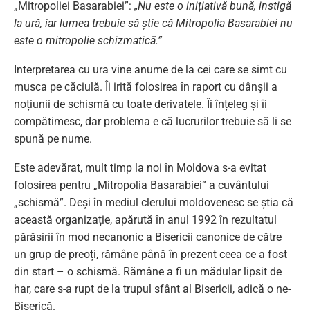
„Mitropoliei Basarabiei”:
„Nu este o inițiativă bună, instigă
la ură, iar lumea trebuie să știe că Mitropolia Basarabiei nu
este o mitropolie schizmatică.”
Interpretarea cu ura vine anume de la cei care se simt cu
musca pe căciulă. Îi irită folosirea în raport cu dânșii a
noțiunii de schismă cu toate derivatele. Îi înțeleg și îi
compătimesc, dar problema e că lucrurilor trebuie să li se
spună pe nume.
Este adevărat, mult timp la noi în Moldova s-a evitat
folosirea pentru „Mitropolia Basarabiei” a cuvântului
„schismă”. Deși în mediul clerului moldovenesc se știa că
această organizație, apărută în anul 1992 în rezultatul
părăsirii în mod necanonic a Bisericii canonice de către
un grup de preoți, rămâne până în prezent ceea ce a fost
din start – o schismă. Rămâne a fi un mădular lipsit de
har, care s-a rupt de la trupul sfânt al Bisericii, adică o ne-
Biserică.