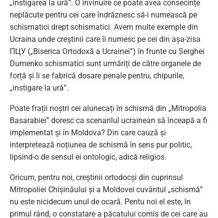
„instigarea la ură”. O învinuire ce poate avea consecințe
neplăcute pentru cei care îndrăznesc să-i numească pe
schismatici drept schismatici. Avem multe exemple din
Ucraina unde creștinii care îi numesc pe cei din așa-zisa
ПЦУ („Biserica Ortodoxă a Ucrainei”) în frunte cu Serghei
Dumenko schismatici sunt urmăriți de către organele de
forță și li se fabrică dosare penale pentru, chipurile,
„instigare la ură”.
Poate frații noștri cei alunecați în schismă din „Mitropolia
Basarabiei” doresc ca scenarilul ucrainean să înceapă a fi
implementat și în Moldova? Din care cauză și
interpretează noțiunea de schismă în sens pur politic,
lipsind-o de sensul ei ontologic, adică religios.
Oricum, pentru noi, creștinii ortodocși din cuprinsul
Mitropoliei Chișinăului și a Moldovei cuvântul „schismă”
nu este nicidecum unul de ocară. Pentu noi el este, în
primul rând, o constatare a păcatului comis de cei care au