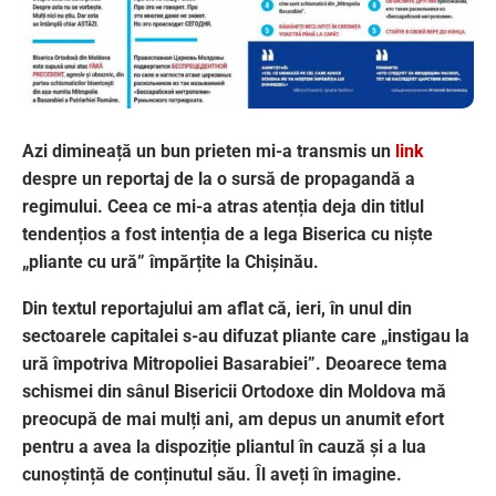
Azi dimineață un bun prieten mi-a transmis un
link
despre un reportaj de la o sursă de propagandă a
regimului. Ceea ce mi-a atras atenția deja din titlul
tendențios a fost intenția de a lega Biserica cu niște
„pliante cu ură” împărțite la Chișinău.
Din textul reportajului am aflat că, ieri, în unul din
sectoarele capitalei s-au difuzat pliante care „instigau la
ură împotriva Mitropoliei Basarabiei”. Deoarece tema
schismei din sânul Bisericii Ortodoxe din Moldova mă
preocupă de mai mulți ani, am depus un anumit efort
pentru a avea la dispoziție pliantul în cauză și a lua
cunoștință de conținutul său. Îl aveți în imagine.