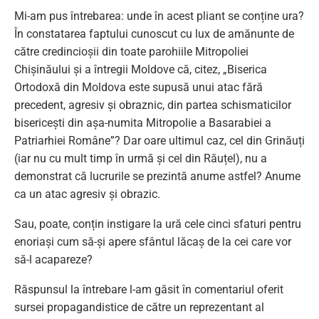
Mi-am pus întrebarea: unde în acest pliant se conține ura?
În constatarea faptului cunoscut cu lux de amănunte de
către credincioșii din toate parohiile Mitropoliei
Chișinăului și a întregii Moldove că, citez, „Biserica
Ortodoxă din Moldova este supusă unui atac fără
precedent, agresiv și obraznic, din partea schismaticilor
bisericești din așa-numita Mitropolie a Basarabiei a
Patriarhiei Române”? Dar oare ultimul caz, cel din Grinăuți
(iar nu cu mult timp în urmă și cel din Răuțel), nu a
demonstrat că lucrurile se prezintă anume astfel? Anume
ca un atac agresiv și obrazic.
Sau, poate, conțin instigare la ură cele cinci sfaturi pentru
enoriași cum să-și apere sfântul lăcaș de la cei care vor
să-l acapareze?
Răspunsul la întrebare l-am găsit în comentariul oferit
sursei propagandistice de către un reprezentant al