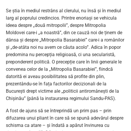
Se știa în mediul restrâns al clerului, nu însă și în mediul
larg al poprului credincios. Printre enoriași se vehicula
ideea despre „două mitropolii”, despre Mitropolia
Moldovei care-i „a noastră”, din ce cauză noi de ținem de
dânsa și despre „Mitropolia Basarabiei” care-i a românilor
și „de-atâta noi nu avem ce căuta acolo”. Adica în popor
predomina nu percepția religioasă, ci una secularistă,
preponderent politică. O precepție care în linii generale le
convenea celor de la „Mitropolia Basarabiei”, fiindcă
datorită ei aveau posibilitatea să profite din plin,
prezentându-se în fața factorilor decizionali de la
București drept victime ale „politicii antiromânești de la
Chișinău” (până la instaurarea regimului Sandu-PAS).
A fost de ajuns să se întreprindă un prim pas – prin
difuzarea unui pliant în care să se spună adevărul despre
schisma ca atare – și îndată a apărut învinurea cu