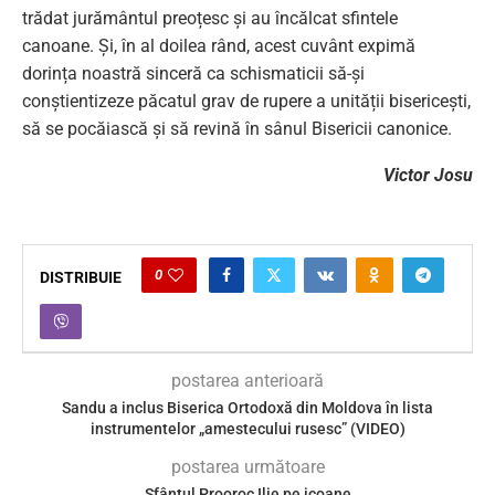
trădat jurământul preoțesc și au încălcat sfintele
canoane. Și, în al doilea rând, acest cuvânt expimă
dorința noastră sinceră ca schismaticii să-și
conștientizeze păcatul grav de rupere a unității bisericești,
să se pocăiască și să revină în sânul Bisericii canonice.
Victor Josu
0
DISTRIBUIE
postarea anterioară
Sandu a inclus Biserica Ortodoxă din Moldova în lista
instrumentelor „amestecului rusesc” (VIDEO)
postarea următoare
Sfântul Prooroc Ilie pe icoane