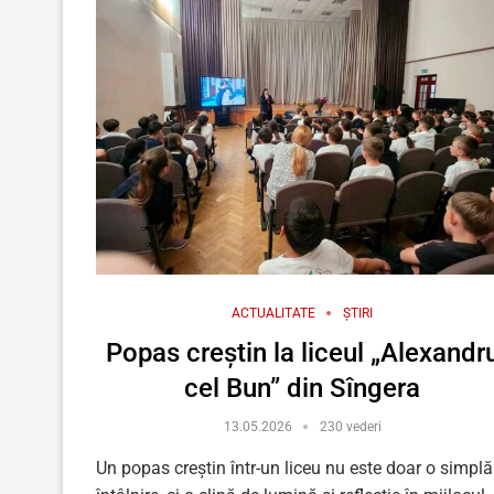
ACTUALITATE
ȘTIRI
Popas creștin la liceul „Alexandr
cel Bun” din Sîngera
13.05.2026
230 vederi
Un popas creștin într-un liceu nu este doar o simplă