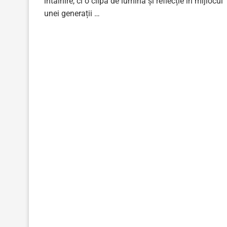
întâlnire, ci o clipă de lumină și reflecție în mijlocul
unei generații …