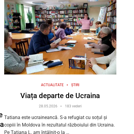
ACTUALITATE
ȘTIRI
Viața departe de Ucraina
28.05.2026
183 vederi
e
Tatiana este ucraineancă. S-a refugiat cu soțul și
va
copiii în Moldova în rezultatul războiului din Ucraina.
Pe Tatiana L. am întâlnit-o la …