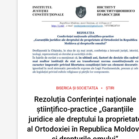
BISERICA ȘI SOCIETATEA
ȘTIRI
Rezoluția Conferinței naționale
științifico-practice „Garanțiile
juridice ale dreptului la proprietat
al Ortodoxiei în Republica Moldo
și drepturile omului”