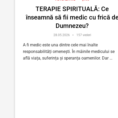
TERAPIE SPIRITUALĂ: Ce
înseamnă să fii medic cu frică d
Dumnezeu?
28.05.2026
157 vederi
A fi medic este una dintre cele mai înalte
responsabilități omenești. În mâinile medicului se
află viața, suferința și speranța oamenilor. Dar …