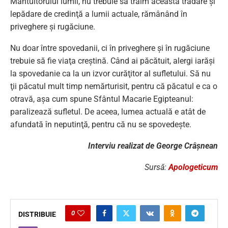
Mântuitorului lumii, nu trebuie să trăim această trădare şi
lepădare de credinţă a lumii actuale, rămânând în
priveghere şi rugăciune.
Nu doar între spovedanii, ci în priveghere şi în rugăciune
trebuie să fie viaţa creştină. Când ai păcătuit, alergi iarăşi
la spovedanie ca la un izvor curăţitor al sufletului. Să nu
ţii păcatul mult timp nemărturisit, pentru că păcatul e ca o
otravă, aşa cum spune Sfântul Macarie Egipteanul:
paralizează sufletul. De aceea, lumea actuală e atât de
afundată în neputinţă, pentru că nu se spovedeşte.
Interviu realizat de George Crâșnean
Sursă:
Apologeticum
0
DISTRIBUIE