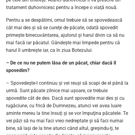
tratament duhovnicesc pentru a începe o viaţă nouă.
Pentru a se despătimi, omul trebuie să se spovedească
cât mai des şi să se cureţe de păcate, odată spovedit
primeşte binecuvântarea, ajutorul şi harul divin ca să nu
mai facă iar păcatul. Gândeşte mai limpede pentru că
harul îl umbreşte iar, ca în ziua Botezului.
– De ce nu ne putem lăsa de un păcat, chiar dacă îl
spovedim?
– Spovedeşte-l continuu şi vei reuşi să scapi de el până la
urmă. Sunt păcate zilnice mai uşoare, ce trebuie
spovedite cât de des. Dacă sunt spovedite mai des şi cu
rugăciune, cu frică de Dumnezeu, atunci vei avea luare
aminte mereu la tine însuţi şi se vor împuţina păcatele. Te
vei păzi să nu mai faci vreo nedreptate şi să faci numai
bine, să laşi de la tine atunci când altul, greşindu-ţi, te