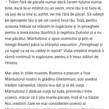
– Trăim fără de păcate numai dacă facem tuturor numai
bine; dacă te-ai întâlnit cu un vecin, orice rău ţi-ar face el,
să laşi de la tine şi, astfel, vei trăi fără de păcat. Să iubeşti
pe aproapele tău şi pe cel care-ţi face rău. Însă, pentru
aceasta trebuie să stăruim în rugăciune şi în priveghere
pentru a avea pacea lăuntrică şi legătura Duhului şi a nu
mai păcătui. Mântuitorul a spus ucenicilor şi prin ei
întregii Biserici până la sfârşitul veacurilor:
„Privegheaţi şi
vă rugaţi ca să nu cădeţi în ispită!”
Viaţa creştină implică o
râvnă continuă în rugăciune, pentru a fi treaz alături de
Hristos.
Mai ales în zilele noastre, Biserica e precum a fost
Mântuitorul nostru în grădina Ghetsimani, sub asediul
trădării oamenilor, cărora le-a dat şi le dă viaţă.
Mântuitorul îi dăduse viaţă lui Iuda, primindu-l între
ucenici, măcar că îi ştia marile păcate, însă el l-a trădat.
Noi, creştinii, care ne mai considerăm ucenici ai