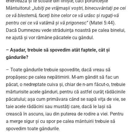
enervează şi te scoate din linişte, căci porunceşte
Mântuitorul:
„Iubiţi pe vrăjmaşii voştri, binecuvântaţi pe cei
ce vă blestemă, faceţi bine celor ce vă urăsc şi rugaţi-vă
pentru cei ce vă vatămă şi vă prigonesc”
(Matei 5:44).
Dacă Dumnezeu vede străduinţa noastră pe calea binelui,
ne ajută şi vor rămâne păcatele cu gândul.
– Aşadar, trebuie să spovedim atât faptele, cât şi
gândurile?
– Toate gândurile trebuie spovedite, dacă vreau să
propăşesc pe calea nepătimirii. M-am gândit să fac un
păcat, o nedreptate cuiva şi, chiar de n-am făcut-o, trebuie
mărturisite acele gânduri, pentru că astfel curăţ rădăcinile
păcatului; aşa cum primăvara când se sapă viţa de vie, se
taie acele rădăcini sau mustăţi care, dacă le laşi să
crească în ascuns, iau din puterea de rodire a viei. Pentru
a merge sigur şi cu spor pe calea mântuirii trebuie să
spovedim toate gândurile.