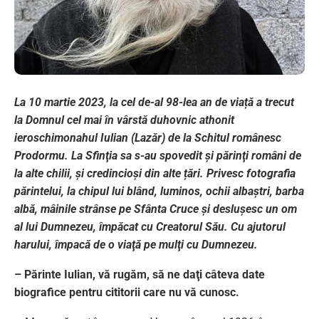
La 10 martie 2023, la cel de-al 98-lea an de viață a trecut
la Domnul cel mai în vârstă duhovnic athonit
ieroschimonahul Iulian (Lazăr) de la Schitul românesc
Prodormu. La Sfinţia sa s-au spovedit şi părinţi români de
la alte chilii, și credincioși din alte țări. Privesc fotografia
părintelui, la chipul lui blând, luminos, ochii albaştri, barba
albă, mâinile strânse pe Sfânta Cruce şi desluşesc un om
al lui Dumnezeu, împăcat cu Creatorul Său. Cu ajutorul
harului, împacă de o viaţă pe mulţi cu Dumnezeu.
– Părinte Iulian, vă rugăm, să ne daţi câteva date
biografice pentru cititorii care nu vă cunosc.