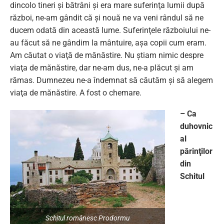
dincolo tineri şi bătrâni şi era mare suferinţa lumii după
război, ne-am gândit că şi nouă ne va veni rândul să ne
ducem odată din această lume. Suferinţele războiului ne-
au făcut să ne gândim la mântuire, aşa copii cum eram.
Am căutat o viaţă de mănăstire. Nu ştiam nimic despre
viaţa de mănăstire, dar ne-am dus, ne-a plăcut şi am
rămas. Dumnezeu ne-a îndemnat să căutăm şi să alegem
viaţa de mănăstire. A fost o chemare.
– Ca
duhovnic
al
părinţilor
din
Schitul
Schitul românesc Prodormu