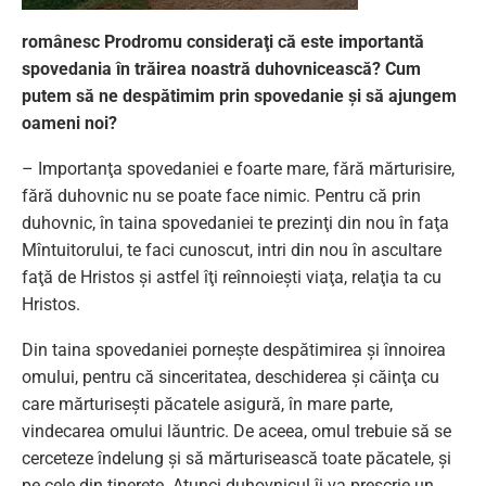
românesc Prodromu consideraţi că este importantă
spovedania în trăirea noastră duhovnicească? Cum
putem să ne despătimim prin spovedanie şi să ajungem
oameni noi?
– Importanţa spovedaniei e foarte mare, fără mărturisire,
fără duhovnic nu se poate face nimic. Pentru că prin
duhovnic, în taina spovedaniei te prezinţi din nou în faţa
Mîntuitorului, te faci cunoscut, intri din nou în ascultare
faţă de Hristos şi astfel îţi reînnoieşti viaţa, relaţia ta cu
Hristos.
Din taina spovedaniei porneşte despătimirea şi înnoirea
omului, pentru că sinceritatea, deschiderea şi căinţa cu
care mărturiseşti păcatele asigură, în mare parte,
vindecarea omului lăuntric. De aceea, omul trebuie să se
cerceteze îndelung şi să mărturisească toate păcatele, şi
pe cele din tinereţe. Atunci duhovnicul îi va prescrie un