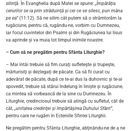
silinţă. În Evanghelia după Matei se spune:
„Împărăţia
cerurilor se ia prin străduinţă şi cei ce se silesc, pun mâna
pe ea”
(11:12). Să ne silim cât putem să o strâmtorăm la
rugăciune, pentru că, rugându-ne, vorbim cu Dumnezeu,
iar focul cuvintelor din Psalmi şi din Rugăciunea lui Iisus
va aprinde şi va muia tot timpul inimile noastre.
– Cum să ne pregătim pentru Sfânta Liturghie?
– Mai întâi trebuie să fim curaţi sufleteşte şi trupeşte,
mărturisiţi şi dezlegaţi de păcate. Ca să fii curat cu
adevărat de păcate, după ce te-ai dus la duhovnic şi te-ai
spovedit, trebuie să stărui îndelung în linişte şi rugăciune,
ca mintea să vorbească de la sine cu Dumnezeu. În
Liturghie, credinciosul trebuie să atingă cu sufletul, cât de
cât,
„unitatea credinţei şi împărtăşirea Duhului Sfânt”
,
pentru care ne rugăm în Ecteniile Sfintei Liturghii.
Ne pregătim pentru Sfânta Liturghie, abţinându-ne de a ne