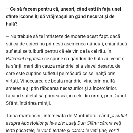
– Ce să facem pentru că, uneori, când eşti în faţa unei
sfinte icoane îţi dă vrăjmaşul un gând necurat şi de
hulă?
– Nu trebuie să te întristeze de moarte acest fapt, dacă
ştii că de obicei nu primeşti asemenea gânduri, chiar dacă
sufletul se tulbură pentru că ele vin de la cel rău. În
Patericul egiptean
se spune că gânduri de hulă au venit şi
la sfinţii mari din cauza mândriei şi a slavei deşarte, de
care este cuprins sufletul pe măsură ce se înalţă prin
virtuţi. Vindecarea de boala mândriei vine prin multă
smerenie şi prin răbdarea necazurilor şi a încercărilor,
făcând sufletul să primească, în cele din urmă, prin Duhul
Sfânt, întărirea minţii.
Taina mărturisirii, întemeiată de Mântuitorul când
„a suflat
asupra Apostolilor şi le-a zis: Luaţi Duh Sfânt; cărora veţi
ierta păca-tele, le vor fi iertate şi cărora le veţi ţine, vor fi