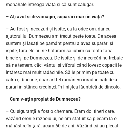
monahale întreaga viaţă şi că sunt călugăr.
– Aţi avut şi dezamăgiri, supărări mari în viaţă?
– Au fost şi necazuri şi ispite, ca la orice om, dar cu
ajutorul lui Dumnezeu am trecut peste toate. De aceea
suntem şi lăsaţi pe pământ pentru a avea supărări şi
ispite, fără ele nu ne hotărâm să iubim cu toată tăria
binele şi pe Dumnezeu. De ispite şi de încercări nu trebuie
să ne temem, căci vântul şi viforul când lovesc copacii le
întăresc mai mult rădăcinile. Să le primim pe toate cu
calm şi bucurie, doar astfel rămânem înrădăcinaţi de-a
pururi în stânca credinţei, în liniştea lăuntrică de dincolo.
– Cum v-aţi apropiat de Dumnezeu?
– Cu siguranţă a fost o chemare. Eram doi tineri care,
văzând ororile războiului, ne-am sfătuit să plecăm la o
mănăstire în ţară, acum 60 de ani. Văzând că au plecat