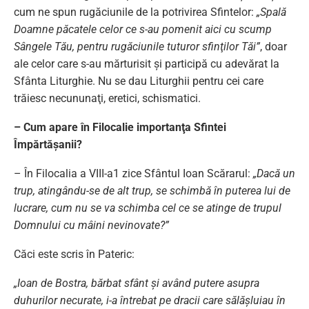
cum ne spun rugăciunile de la potrivirea Sfintelor:
„Spală
Doamne păcatele celor ce s-au pomenit aici cu scump
Sângele Tău, pentru rugăciunile tuturor sfinţilor Tăi”
, doar
ale celor care s-au mărturisit şi participă cu adevărat la
Sfânta Liturghie. Nu se dau Liturghii pentru cei care
trăiesc necununaţi, eretici, schismatici.
– Cum apare în Filocalie importanţa Sfintei
Împărtăşanii?
– În Filocalia a VIII-a1 zice Sfântul Ioan Scărarul:
„Dacă un
trup, atingându-se de alt trup, se schimbă în puterea lui de
lucrare, cum nu se va schimba cel ce se atinge de trupul
Domnului cu mâini nevinovate?”
Căci este scris în Pateric:
„Ioan de Bostra, bărbat sfânt şi având putere asupra
duhurilor necurate, i-a întrebat pe dracii care sălăşluiau în