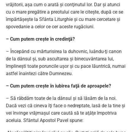
vrăjitorii, aşa cum o arată şi conţinutul lor. Dar şi atunci
cu o mare pregătire a preotului care le citeşte, după ce se
împărtăşeşte la Sfânta Liturghie şi cu mare cercetare şi
spovedanie a celor ce cer aceste rugăciuni.
– Cum putem creşte în credinţă?
– Începând cu mărturisirea la duhovnic, luându-ţi canon
de la dânsul şi, sub ascultarea şi binecuvântarea lui,
împlineşti toate poruncile uşor şi cu pace lăuntrică, numai
astfel înaintezi către Dumnezeu.
– Cum putem creşte în iubirea faţă de aproapele?
– Să răbdăm toate de la dânsul şi să lăsăm de la noi.
Dacă vezi că cineva îţi face o nedreptate, lasă de la tine şi
vei învinge vrăjmaşul care caută să te aţâţe împotriva
aceluia. Sfântul Apostol Pavel spune: