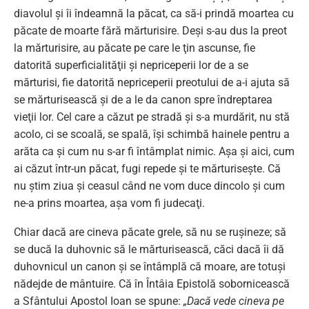
diavolul şi îi îndeamnă la păcat, ca să-i prindă moartea cu
păcate de moarte fără mărturisire. Deşi s-au dus la preot
la mărturisire, au păcate pe care le ţin ascunse, fie
datorită superficialităţii şi nepriceperii lor de a se
mărturisi, fie datorită nepriceperii preotului de a-i ajuta să
se mărturisească şi de a le da canon spre îndreptarea
vieţii lor. Cel care a căzut pe stradă şi s-a murdărit, nu stă
acolo, ci se scoală, se spală, îşi schimbă hainele pentru a
arăta ca şi cum nu s-ar fi întâmplat nimic. Aşa şi aici, cum
ai căzut într-un păcat, fugi repede şi te mărturiseşte. Că
nu ştim ziua şi ceasul când ne vom duce dincolo şi cum
ne-a prins moartea, aşa vom fi judecaţi.
Chiar dacă are cineva păcate grele, să nu se ruşineze; să
se ducă la duhovnic să le mărturisească, căci dacă îi dă
duhovnicul un canon şi se întâmplă că moare, are totuşi
nădejde de mântuire. Că în Întâia Epistolă sobornicească
a Sfântului Apostol Ioan se spune:
„Dacă vede cineva pe