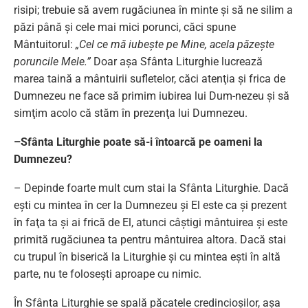
risipi; trebuie să avem rugăciunea în minte şi să ne silim a
păzi până şi cele mai mici porunci, căci spune
Mântuitorul:
„Cel ce mă iubeşte pe Mine, acela păzeşte
poruncile Mele.”
Doar aşa Sfânta Liturghie lucrează
marea taină a mântuirii sufletelor, căci atenţia şi frica de
Dumnezeu ne face să primim iubirea lui Dum-nezeu şi să
simţim acolo că stăm în prezenţa lui Dumnezeu.
–Sfânta Liturghie poate să-i întoarcă pe oameni la
Dumnezeu?
– Depinde foarte mult cum stai la Sfânta Liturghie. Dacă
eşti cu mintea în cer la Dumnezeu şi El este ca şi prezent
în faţa ta şi ai frică de El, atunci câştigi mântuirea şi este
primită rugăciunea ta pentru mântuirea altora. Dacă stai
cu trupul în biserică la Liturghie şi cu mintea eşti în altă
parte, nu te foloseşti aproape cu nimic.
În Sfânta Liturghie se spală păcatele credincioşilor, aşa