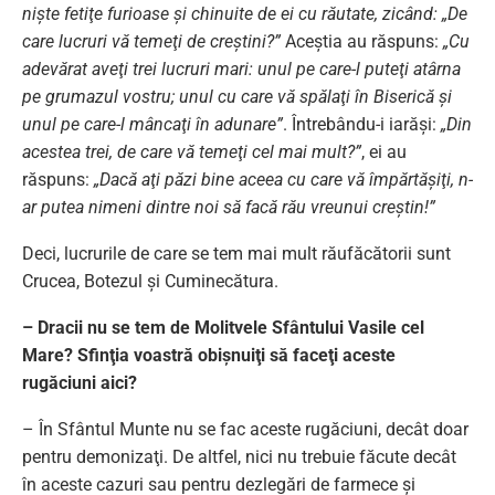
nişte fetiţe furioase şi chinuite de ei cu răutate, zicând: „De
care lucruri vă temeţi de creştini?”
Aceştia au răspuns:
„Cu
adevărat aveţi trei lucruri mari: unul pe care-l puteţi atârna
pe grumazul vostru; unul cu care vă spălaţi în Biserică şi
unul pe care-l mâncaţi în adunare”
. Întrebându-i iarăşi:
„Din
acestea trei, de care vă temeţi cel mai mult?”
, ei au
răspuns:
„Dacă aţi păzi bine aceea cu care vă împărtăşiţi, n-
ar putea nimeni dintre noi să facă rău vreunui creştin!”
Deci, lucrurile de care se tem mai mult răufăcătorii sunt
Crucea, Botezul şi Cuminecătura.
– Dracii nu se tem de Molitvele Sfântului Vasile cel
Mare? Sfinţia voastră obişnuiţi să faceţi aceste
rugăciuni aici?
– În Sfântul Munte nu se fac aceste rugăciuni, decât doar
pentru demonizaţi. De altfel, nici nu trebuie făcute decât
în aceste cazuri sau pentru dezlegări de farmece şi