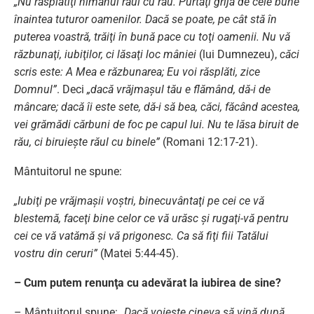
„Nu răsplătiţi nimănui răul cu rău. Purtaţi grijă de cele bune
înaintea tuturor oamenilor. Dacă se poate, pe cât stă în
puterea voastră, trăiţi în bună pace cu toţi oamenii. Nu vă
răzbunaţi, iubiţilor, ci lăsaţi loc mâniei
(lui Dumnezeu),
căci
scris este: A Mea e răzbunarea; Eu voi răsplăti, zice
Domnul”
. Deci
„dacă vrăjmaşul tău e flămând, dă-i de
mâncare; dacă îi este sete, dă-i să bea, căci, făcând acestea,
vei grămădi cărbuni de foc pe capul lui. Nu te lăsa biruit de
rău, ci biruieşte răul cu binele”
(Romani 12:17-21).
Mântuitorul ne spune:
„Iubiţi pe vrăjmaşii voştri, binecuvântaţi pe cei ce vă
blestemă, faceţi bine celor ce vă urăsc şi rugaţi-vă pentru
cei ce vă vatămă şi vă prigonesc. Ca să fiţi fiii Tatălui
vostru din ceruri”
(Matei 5:44-45).
– Cum putem renunţa cu adevărat la iubirea de sine?
– Mântuitorul spune:
„Dacă voieşte cineva să vină după