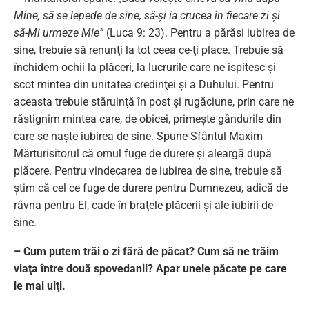
Mine, să se lepede de sine, să-şi ia crucea în fiecare zi şi
să-Mi urmeze Mie”
(Luca 9: 23). Pentru a părăsi iubirea de
sine, trebuie să renunţi la tot ceea ce-ţi place. Trebuie să
închidem ochii la plăceri, la lucrurile care ne ispitesc şi
scot mintea din unitatea credinţei şi a Duhului. Pentru
aceasta trebuie stăruinţă în post şi rugăciune, prin care ne
răstignim mintea care, de obicei, primeşte gândurile din
care se naşte iubirea de sine. Spune Sfântul Maxim
Mărturisitorul că omul fuge de durere şi aleargă după
plăcere. Pentru vindecarea de iubirea de sine, trebuie să
ştim că cel ce fuge de durere pentru Dumnezeu, adică de
râvna pentru El, cade în braţele plăcerii şi ale iubirii de
sine.
– Cum putem trăi o zi fără de păcat? Cum să ne trăim
viaţa între două spovedanii? Apar unele păcate pe care
le mai uiţi.