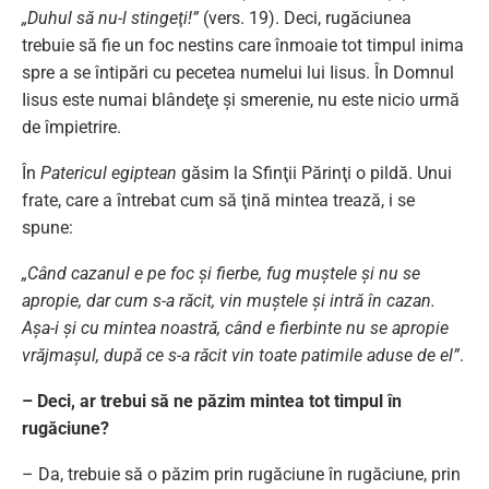
„Duhul să nu-l stingeţi!”
(vers. 19). Deci, rugăciunea
trebuie să fie un foc nestins care înmoaie tot timpul inima
spre a se întipări cu pecetea numelui lui Iisus. În Domnul
Iisus este numai blândeţe şi smerenie, nu este nicio urmă
de împietrire.
În
Patericul egiptean
găsim la Sfinţii Părinţi o pildă. Unui
frate, care a întrebat cum să ţină mintea trează, i se
spune:
„Când cazanul e pe foc şi fierbe, fug muştele şi nu se
apropie, dar cum s-a răcit, vin muştele şi intră în cazan.
Aşa-i şi cu mintea noastră, când e fierbinte nu se apropie
vrăjmaşul, după ce s-a răcit vin toate patimile aduse de el”
.
– Deci, ar trebui să ne păzim mintea tot timpul în
rugăciune?
– Da, trebuie să o păzim prin rugăciune în rugăciune, prin