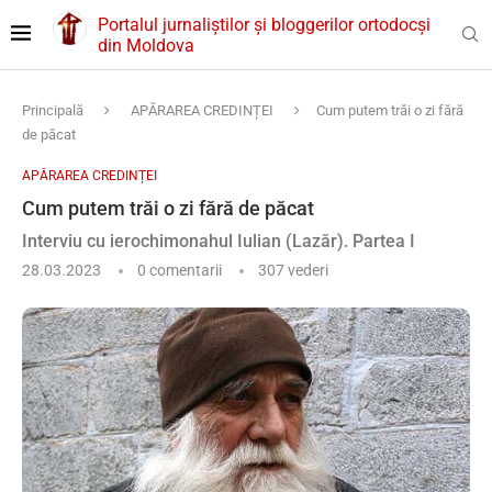
Portalul jurnaliștilor și bloggerilor ortodocși
din Moldova
Principală
APĂRAREA CREDINȚEI
Cum putem trăi o zi fără
de păcat
APĂRAREA CREDINȚEI
Cum putem trăi o zi fără de păcat
Interviu cu ierochimonahul Iulian (Lazăr). Partea I
28.03.2023
0 comentarii
307
vederi