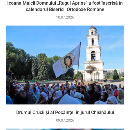
Icoana Maicii Domnului „Rugul Aprins” a fost înscrisă în
calendarul Bisericii Ortodoxe Române
10.07.2026
Drumul Crucii și al Pocăinței în jurul Chișinăului
09.07.2026