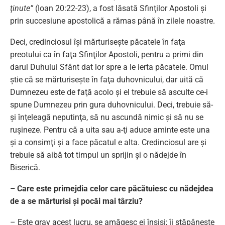
ţinute”
(Ioan 20:22-23), a fost lăsată Sfinţilor Apostoli şi
prin succesiune apostolică a rămas până în zilele noastre.
Deci, credinciosul îşi mărturiseşte păcatele în faţa
preotului ca în faţa Sfinţilor Apostoli, pentru a primi din
darul Duhului Sfânt dat lor spre a le ierta păcatele. Omul
ştie că se mărturiseşte în faţa duhovnicului, dar uită că
Dumnezeu este de faţă acolo şi el trebuie să asculte ce-i
spune Dumnezeu prin gura duhovnicului. Deci, trebuie să-
şi înţeleagă neputinţa, să nu ascundă nimic şi să nu se
ruşineze. Pentru că a uita sau a-ţi aduce aminte este una
şi a consimţi şi a face păcatul e alta. Credinciosul are şi
trebuie să aibă tot timpul un sprijin şi o nădejde în
Biserică.
– Care este primejdia celor care păcătuiesc cu nădejdea
de a se mărturisi şi pocăi mai târziu?
– Este grav acest lucru, se amăgesc ei înşişi; îi stăpâneşte