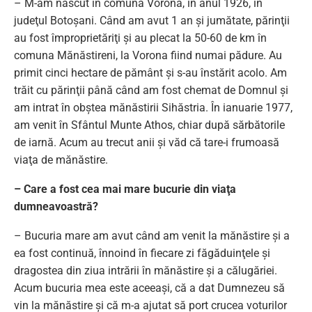
– M-am născut în comuna Vorona, în anul 1926, în
judeţul Botoşani. Când am avut 1 an şi jumătate, părinţii
au fost împroprietăriţi şi au plecat la 50-60 de km în
comuna Mănăstireni, la Vorona fiind numai pădure. Au
primit cinci hectare de pământ şi s-au înstărit acolo. Am
trăit cu părinţii până când am fost chemat de Domnul şi
am intrat în obştea mănăstirii Sihăstria. În ianuarie 1977,
am venit în Sfântul Munte Athos, chiar după sărbătorile
de iarnă. Acum au trecut anii şi văd că tare-i frumoasă
viaţa de mănăstire.
– Care a fost cea mai mare bucurie din viaţa
dumneavoastră?
– Bucuria mare am avut când am venit la mănăstire şi a
ea fost continuă, înnoind în fiecare zi făgăduinţele şi
dragostea din ziua intrării în mănăstire şi a călugăriei.
Acum bucuria mea este aceeaşi, că a dat Dumnezeu să
vin la mănăstire şi că m-a ajutat să port crucea voturilor