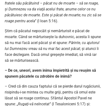
fratele său păcătuind – păcat nu de moarte – să se roage,
şi Dumnezeu va da viaţă acelui frate, anume celor ce nu
păcătuiesc de moarte. Este şi păcat de moarte; nu zic să se
roage pentru acela”
(I Ioan 5:16).
Ştim că păcatul nepocăit şi nemărturisit e păcat de
moarte. Când se mărturiseşte la duhovnic, acesta îi spune
să nu mai facă acel păcat şi el spune:
Părinte, cu ajutorul
lui Dumnezeu vreau să nu mai fac acest păcat
; şi atunci îi
face dezlegare. Dacă omul greşeşte imediat, să vină iar
să se mărturisească.
– De ce, uneori, avem inima împietrită şi nu reuşim să
spunem păcatele cu zdrobire de inimă?
– Cred că din cauza faptului că se pierde darul rugăciunii,
risipindu-i-se mintea cu multe griji, pentru că omul este
lăsat să se roage continuu. Sfântul Apostol Pavel ne
spune:
„Rugaţi-vă neîncetat”
(I Tesaloniceni 5:17) şi: