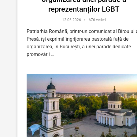
reprezentanților LGBT
12.06.2026
676 vederi
Patriarhia Română, printr-un comunicat al Biroului 
Presă, își exprimă îngrijorarea pastorală față de
organizarea, în București, a unei parade dedicate
promovării …