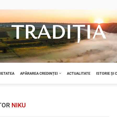
TRADIȚIA
CIETATEA
APĂRAREA CREDINȚEI
ACTUALITATE
ISTORIE ȘI
TOR
NIKU