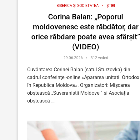
BISERICA ȘI SOCIETATEA
ȘTIRI
Corina Balan: „Poporul
moldovenesc este răbdător, dar
orice răbdare poate avea sfârșit
(VIDEO)
29.06.2026
312 vederi
Cuvântarea Corinei Balan (satul Sturzovka) din
cadrul conferinței-online «Apararea unitatii Ortodox
în Republica Moldova». Organizatori: Mișcarea
obștească „Suveranistii Moldovei” și Asociația
obștească …