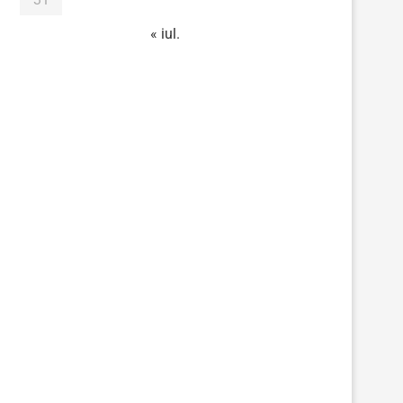
« iul.