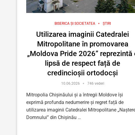
BISERICA ȘI SOCIETATEA
ȘTIRI
Utilizarea imaginii Catedralei
Mitropolitane în promovarea
„Moldova Pride 2026” reprezintă 
lipsă de respect față de
credincioșii ortodocși
10.06.2026
746 vederi
Mitropolia Chișinăului și a întregii Moldove își
exprimă profunda nedumerire și regret față de
utilizarea imaginii Catedralei Mitropolitane „Nașter
Domnului” din Chișinău …