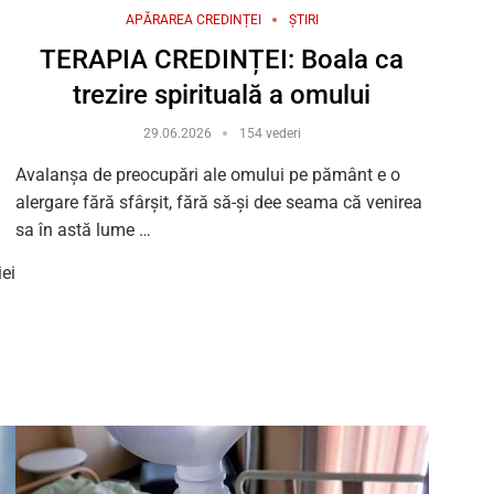
APĂRAREA CREDINȚEI
ȘTIRI
TERAPIA CREDINȚEI: Boala ca
trezire spirituală a omului
”
29.06.2026
154 vederi
Avalanșa de preocupări ale omului pe pământ e o
alergare fără sfârșit, fără să-și dee seama că venirea
sa în astă lume …
iei