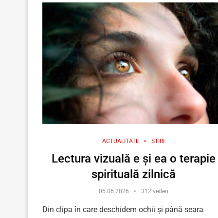
ACTUALITATE
ȘTIRI
Lectura vizuală e și ea o terapie
spirituală zilnică
05.06.2026
312 vederi
Din clipa în care deschidem ochii și până seara