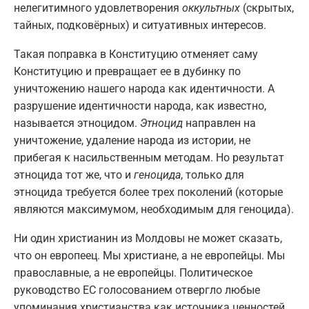
нелегитимного удовлетворения
оккультных
(скрытых,
тайных, подковёрных) и ситуативных интересов.
Такая поправка в Конституцию отменяет саму
Конституцию и превращает ее в дубинку по
уничтожению нашего народа как идентичности. А
разрушение идентичности народа, как известно,
называется этноцидом.
Этноцид
направлен на
уничтожение, удаление народа из истории, не
прибегая к насильственным методам. Но результат
этноцида тот же, что и
геноцида
, только для
этноцида требуется более трех поколений (которые
являются максимумом, необходимым для геноцида).
Ни один христианин из Молдовы не может сказать,
что он европеец. Мы христиане, а не европейцы. Мы
православные, а не европейцы. Политическое
руководство ЕС голосованием отвергло любые
упоминания христианства как источника ценностей