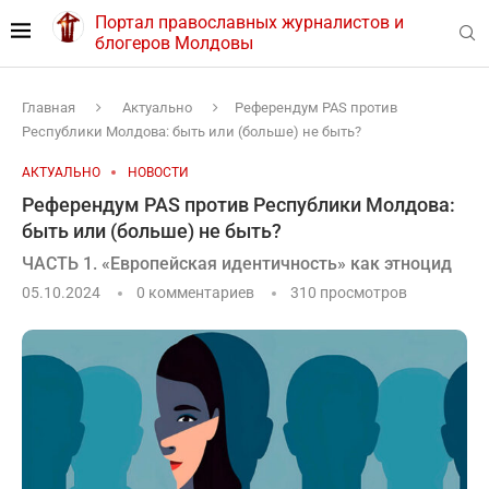
Портал православных журналистов и
блогеров Молдовы
Главная
Актуально
Референдум PAS против
Республики Молдова: быть или (больше) не быть?
АКТУАЛЬНО
НОВОСТИ
Референдум PAS против Республики Молдова:
быть или (больше) не быть?
ЧАСТЬ 1. «Европейская идентичность» как этноцид
05.10.2024
0 комментариев
310
просмотров