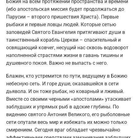
Божия на всем протяжении пространства и времени
(ибо апостольская миссия будет продолжаться до
Парусии – второго пришествия Христа). Первые
рыбаки и первые ловцы людей. Которые сетью
заповедей Святого Евангелия притягивают души в
таинственный корабль Церкви – спасительный и
освящающий ковчег, несущий нас сквозь водоворот
наполненной страстями жизни в гавань тишины и
душевного покоя. Важно не выпасть с него.
Блажен, кто устремится по пути, ведущему в Божию
небесную сеть. И горе душе, оказавшейся в сети
дьявола. И он тоже рыбак, но коварный и лживый.
Вместе со своими черными «апостолами» утаскивает
заблудших и упрямых рыб в адские глубины. По
видению святого Антония Великого, его рыболовные
сети опутали весь мир и избежать их можно только
смирением. Сегодня враг обладает чрезвычайно
эффективными средствами заманивания заблудших