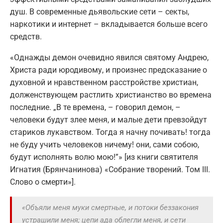
душ. В современные дьявольские сети – секты,
наркотики и интернет – вкладывается больше всего
средств.
«Однажды демон очевидно явился святому Андрею,
Христа ради юродивому, и произнес предсказание о
духовной и нравственном расстройстве христиан,
долженствующем растлить христианство во времена
последние. „В те времена, – говорил демон, –
человеки будут злее меня, и малые дети превзойдут
стариков лукавством. Тогда я начну почивать! тогда
не буду учить человеков ничему! они, сами собою,
будут исполнять волю мою!”» [из книги святителя
Игнатия (Брянчанинова) «Собрание творений. Том III.
Слово о смерти»].
«Объяли меня муки смертные, и потоки беззакония
устрашили меня; цепи ада облегли меня, и сети