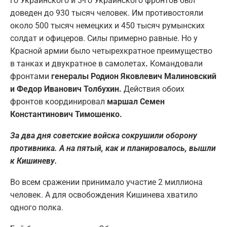
го Украинского и 3-го Украинского фронтов был
доведен до 930 тысяч человек. Им противостояли
около 500 тысяч немецких и 450 тысяч румынских
солдат и офицеров. Силы примерно равные. Но у
Красной армии было четырехкратное преимущество
в танках и двукратное в самолетах
.
Командовали
фронтами
генералы Родион Яковлевич Малиновский
и Федор Иванович Толбухин.
Действия обоих
фронтов координировал
маршал Семен
Константинович Тимошенко.
За два дня советские войска сокрушили оборону
противника. А на пятый, как и планировалось, вышли
к Кишиневу.
Во всем сражении принимало участие 2 миллиона
человек. А для освобождения Кишинева хватило
одного полка.