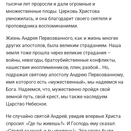
тысячи лет проросли и дали огромные и
множественные плоды. Церковь Христова
умножилась, и она благодарит своего сеятеля и
проповедника воспоминаниями.
Жизнь Андрея Первозванного, как и жизнь многих
других апостолов, была великим страданием. Наша
земля тоже прошла через великие страдания –
войны, невзгоды, братоубийственные конфликты,
нашествия иноплеменников, плен, разбой… Но,
подражая святому апостолу Андрею Первозванному,
имя которого есть «мужественный», мы надеемся на
Бога. Надеемся, что, мужественно пройдя свой
земной путь, свой крест, мы также наследуем
Царство Небесное.
Не случайно святой Андрей, увидев впервые Христа
спросил:
«Где ты живешь?»
. И Господь ему сказал:
«Следуй за мной, и ты увидишь!»
. Эти слова были