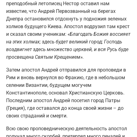
преподобный летописец Нестор оставил нам
известие, что Андрей Первозванный на берегах
Днепра остановился отдохнуть у подножия зеленых
холмов будущего Киева. Апостол водрузил там крест
и сказал своим ученикам:
«Благодать Божия воссияет
на этих холмах; здесь будет великий город; Господь
воздвигнет здесь множество церквей, и вся Русь буде
просвещена Святым Крещением».
Затем апостол Андрей отправился для проповеди в
Рим и вновь вернулся во Фракию, где в небольшом
селении Византии, будущем могучем
Константинополе, основал Христианскую Церковь.
Последним апостол Андрей посетил город Патры
(Греция), где оставался до конца своей жизни – до
своих страданий и смерти.
Всю свою проповедническую деятельность апостол
получал много скорбей, претерпел много печалей и