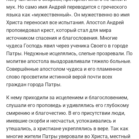
мук. Но само имя Андрей переводится с греческого
языка как «мужественный». Он мужественно во имя
Христа переносил все испытания. Апостол Андрей
проповедовал крест, который стал для мира
источником спасения и благословения. Многие
чудеса Господь явил через ученика Своего в городе
Патры. Недужные исцелялись, слепые прозревали. По
молитве апостола выздоравливали тяжело больные.
Совершённые апостолом чудеса и его пламенное
слово просветили истинной верой почти всех
граждан города Патры.
К нему приходили за исцелением и благословением,
слушали его проповедь и удивлялись его глубокому
смирению и благочестию. В его присутствии люди,
имевшие скорби и несчастья, успокаивались и
утешались, а христиане укреплялись в вере. Так как
многие жители Патры уверовали во Христа, местный