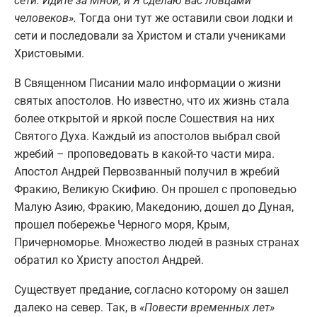
сети. Идите за Мной, и Я сделаю вас ловцами
человеков».
Тогда они тут же оставили свои лодки и
сети и последовали за Христом и стали учениками
Христовыми.
В Священном Писании мало информации о жизни
святых апостолов. Но известно, что их жизнь стала
более открытой и яркой после Сошествия на них
Святого Духа. Каждый из апостолов выбрал свой
жребий – проповедовать в какой-то части мира.
Апостол Андрей Первозванный получил в жребий
Фракию, Великую Скифию. Он прошел с проповедью
Малую Азию, Фракию, Македонию, дошел до Дуная,
прошел побережье Черного моря, Крым,
Причерноморье. Множество людей в разных странах
обратил ко Христу апостол Андрей.
Существует предание, согласно которому он зашел
далеко на север. Так, в
«Повести временных лет»