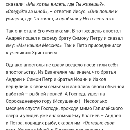
сказали:
«Мы хотим видеть, где Ты живешь?»
.
«Следуйте за мной
», – ответил Иисус. «
Они пошли и
увидели, где Он живет; и пробыли у Него день тот»
.
Так они стали Его учениками. В тот же день апостол
Андрей пошел к своему брату Симону Петру и сказал
ему:
«Мы нашли Мессию».
Так и Петр присоединился
к ученикам Христовым.
Однако апостолы не сразу всецело посвятили себя
апостольству. Из Евангелия мы знаем, что братья
Андрей и Симон Петр и братья Иоанн и Иаков
вернулись к своим семьям и занялись своей обычной
работой – рыбной ловлей. А Господь ушел на
Сорокадневную гору (Искушения). Несколько
месяцев спустя Господь, проходя мимо Галилейского
озера и увидев уже знакомых Ему братьев – Андрея
и Петра, ловящих рыбу, сказал им:
«Оставьте свои