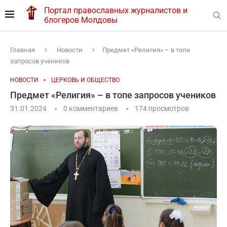
Портал православных журналистов и
блогеров Молдовы
Главная
Новости
Предмет «Религия» – в топе
запросов учеников
НОВОСТИ
ЦЕРКОВЬ И ОБЩЕСТВО
Предмет «Религия» – в топе запросов учеников
31.01.2024
0 комментариев
174
просмотров