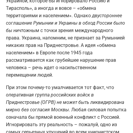
Украиной, которое бы игнорировало Россию и
Тирасполь», а иногда и вовсе – «обмена
территориями и населением». Однако
двустороннее
соглашение Румынии и Украины в обход России было
бы ничтожным
с точки зрения международного
права. Украина, напомним, не признает за Румынией
никаких прав на Приднестровье. А идея «обмена
населением» в Европе после 1945 года
рассматривается как грубейшее нарушение прав
человека – речь идет о насильственном
перемещении людей.
При этом почему-то умалчивается тот факт, что
оперативная группа российских войск в
Приднестровье (ОГРВ) не может быть ликвидирована
мирно без согласия Москвы
. Любая силовая попытка
означала бы прямой военный конфликт с Россией.
Игнорировать эту реальность – пожалуй, одно из
самых серьезных упущений во всем унионистском