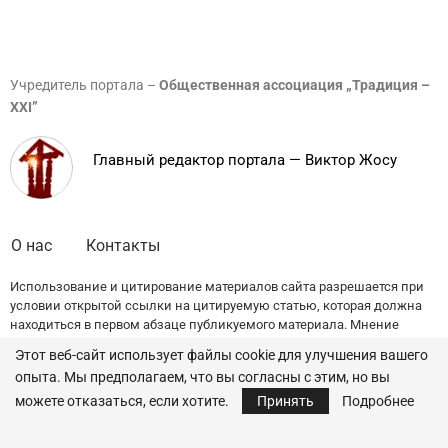
Учредитель портала –
Общественная ассоциация „Традиция –
XXI”
Главный редактор портала — Виктор Жосу
О нас
Контакты
Использование и цитирование материалов сайта разрешается при
условии открытой ссылки на цитируемую статью, которая должна
находиться в первом абзаце публикуемого материала. Мнение
редакции может не совпадать с точкой зрения авторов публикаций.
Этот веб-сайт использует файлы cookie для улучшения вашего
опыта. Мы предполагаем, что вы согласны с этим, но вы
© 2022 — All Rights Reserved.
Traditia.md
можете отказаться, если хотите.
Принять
Подробнее