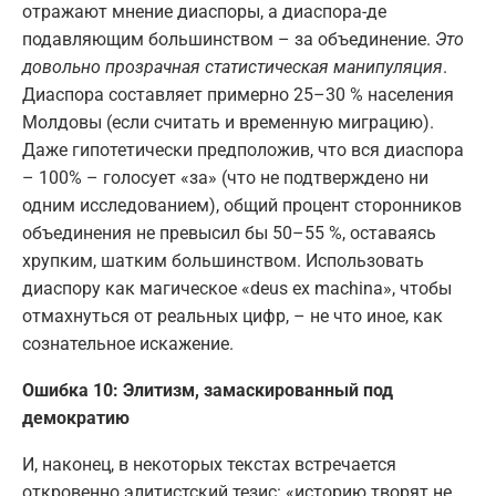
отражают мнение диаспоры, а диаспора-де
подавляющим большинством – за объединение.
Это
довольно прозрачная статистическая манипуляция
.
Диаспора составляет примерно 25–30 % населения
Молдовы (если считать и временную миграцию).
Даже гипотетически предположив, что вся диаспора
– 100% – голосует «за» (что не подтверждено ни
одним исследованием), общий процент сторонников
объединения не превысил бы 50–55 %, оставаясь
хрупким, шатким большинством. Использовать
диаспору как магическое «deus ex machina», чтобы
отмахнуться от реальных цифр, – не что иное, как
сознательное искажение.
Ошибка 10: Элитизм, замаскированный под
демократию
И, наконец, в некоторых текстах встречается
откровенно элитистский тезис: «историю творят не