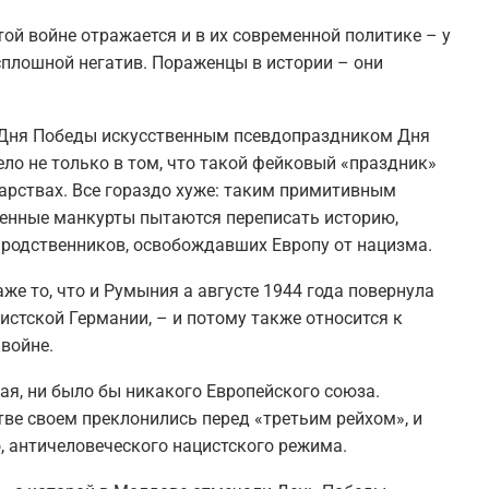
ой войне отражается и в их современной политике – у
 сплошной негатив. Пораженцы в истории – они
 Дня Победы искусственным псевдопраздником Дня
ело не только в том, что такой фейковый «праздник»
дарствах. Все гораздо хуже: таким примитивным
менные манкурты пытаются переписать историю,
 родственников, освобождавших Европу от нацизма.
е то, что и Румыния а августе 1944 года повернула
стской Германии, – и потому также относится к
войне.
ая, ни было бы никакого Европейского союза.
тве своем преклонились перед «третьим рейхом», и
, античеловеческого нацистского режима.