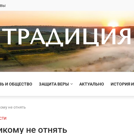
овы
ТРАДИЦИЯ
ВЬ И ОБЩЕСТВО
ЗАЩИТА ВЕРЫ
АКТУАЛЬНО
ИСТОРИЯ И
ому не отнять
СТИ
икому не отнять