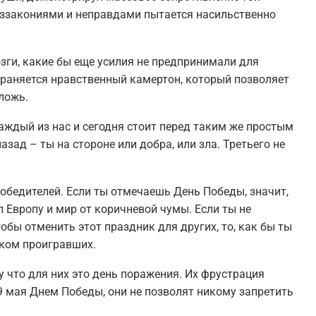
еззакониями и неправдами пытается насильственно
ги, какие бы еще усилия не предпринимали для
храняется нравственный камертон, который позволяет
ложь.
аждый из нас и сегодня стоит перед таким же простым
зад – ты на стороне или добра, или зла. Третьего не
обедителей. Если ты отмечаешь День Победы, значит,
л Европу и мир от коричневой чумы. Если ты не
обы отменить этот праздник для других, то, как бы ты
иком проигравших.
у что для них это день поражения. Их фрустрация
9 мая Днем Победы, они не позволят никому запретить