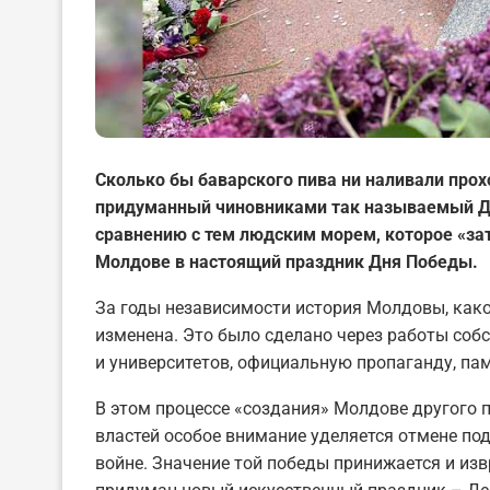
Сколько бы баварского пива ни наливали про
придуманный чиновниками так называемый Де
сравнению с тем людским морем, которое «за
Молдове в настоящий праздник Дня Победы.
За годы независимости история Молдовы, како
изменена. Это было сделано через работы соб
и университетов, официальную пропаганду, па
В этом процессе «создания» Молдове другого 
властей особое внимание уделяется отмене под
войне. Значение той победы принижается и изв