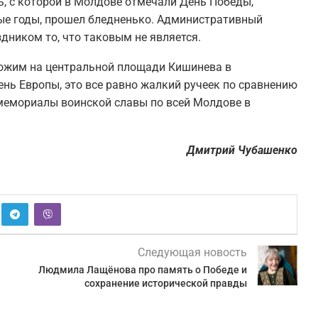
ь, с которой в Молдове отмечали День Победы,
лые годы, прошел бледненько. Административный
здником то, что таковым не является.
хожим на центральной площади Кишинева в
ь Европы, это все равно жалкий ручеек по сравнению
 мемориалы воинской славы по всей Молдове в
Дмитрий Чубашенко
Следующая новость
Людмила Лащёнова про память о Победе и
сохранение исторической правды