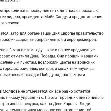
нь Европы.
 проводится в последние пять лет, после прихода к
и ее лидера, президента Майи Санду, и предоставления
ого союза.
тся, зато для организации Дня Европы правительство
еврокомиссаров, европрезидентов и европремьеров.
ния, 9 мая в этом году – как и во все предыдущие
ассово отметили День Победы. Они прошли маршами
аселенным пунктам, возложили цветы на воинских
 городах, районных центрах и селах, помянули за
орые внесли вклад в Победу над нацизмом и
 Молдове не отмечается, он все равно остается
но никому упразднить. На этот праздник никто никого
стративного ресурса, как на День Европы. Люди
уши, демонстрируя массовое сопротивление той