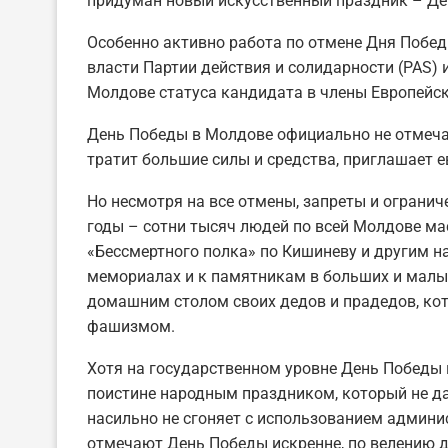
придуман новый искусственный праздник – Де
Особенно активно работа по отмене Дня Победы
власти Партии действия и солидарности (PAS) 
Молдове статуса кандидата в члены Европейск
День Победы в Молдове официально не отмечае
тратит большие силы и средства, приглашает 
Но несмотря на все отмены, запреты и ограниче
годы – сотни тысяч людей по всей Молдове м
«Бессмертного полка» по Кишиневу и другим н
мемориалах и к памятникам в больших и малых
домашним столом своих дедов и прадедов, кот
фашизмом.
Хотя на государственном уровне День Победы в
поистине народным праздником, который не да
насильно не сгоняет с использованием админи
отмечают День Победы искренне, по велению д