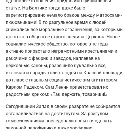
однополые отношения, придав им официальный
статус. На Балтике тогда даже было
зарегистрировано немало браков между матросами-
любовниками! В то разгульное время с людей
снимались все моральные ограничения, за которыми
до этого в обществе строго следила Церковь. Новое
социалистическое общество, которое в те годы
активно прирастало неграмотными крестьянами и
рабочими с фабрик и заводов, наплевав на
церковные каноны, разрешило буквально все,
включая и парады голых людей на Красной площади
во главе с главным социалистическим агитатором
Карлом Радеком. Сам Ленин приветствовал их
радостным криком: «Так держать, товарищи!»
Сегодняшний Запад в своем разврате не собирается
останавливаться на достигнутом. За разгулом
гомосексуализма последовали попытки сделать
законной педофилию и даже зоофилию…