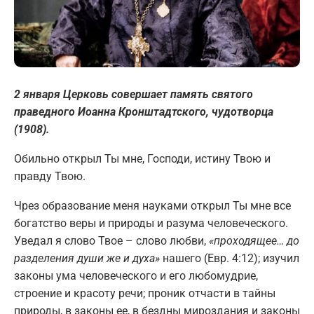
2 января Церковь совершает память святого
праведного Иоанна Кронштадтского, чудотворца
(1908).
Обильно открыл Ты мне, Господи, истину Твою и
правду Твою.
Чрез образование меня науками открыл Ты мне все
богатство веры и природы и разума человеческого.
Уведал я слово Твое – слово любви,
«проходящее… до
разделения души же и духа»
нашего (Евр. 4:12); изучил
законы ума человеческого и его любомудрие,
строение и красоту речи; проник отчасти в тайны
природы, в законы ее, в бездны мироздания и законы