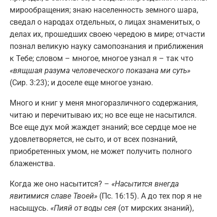
мирообращения; знаю населенность земного шара,
сведал о народах отдельных, о лицах знаменитых, о
делах их, прошедших своею чередою в мире; отчасти
познал великую науку самопознания и приближения
к Тебе; словом – многое, многое узнал я – так что
«вящшая разума человеческого показана ми суть»
(Сир. 3:23); и доселе еще многое узнаю.
Много и книг у меня многоразличного содержания,
читаю и перечитываю их; но все еще не насытился.
Все еще дух мой жаждет знаний; все сердце мое не
удовлетворяется, не сыто, и от всех познаний,
приобретенных умом, не может получить полного
блаженства.
Когда же оно насытится? –
«Насытится внегда
явитимися славе Твоей»
(Пс. 16:15). А до тех пор я не
насыщусь.
«Пияй от воды сея
(от мирских знаний),