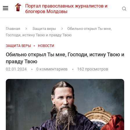
Портал православных журналистов и
блогеров Молдовы
Главная
Защита веры
Обильно открыл Ты мне,
Господи, истину Твою и правду Твою
ЗАЩИТА ВЕРЫ
НОВОСТИ
Обильно открыл Ты мне, Господи, истину Твою и
правду Твою
02.01.2024
0 комментариев
162
просмотров